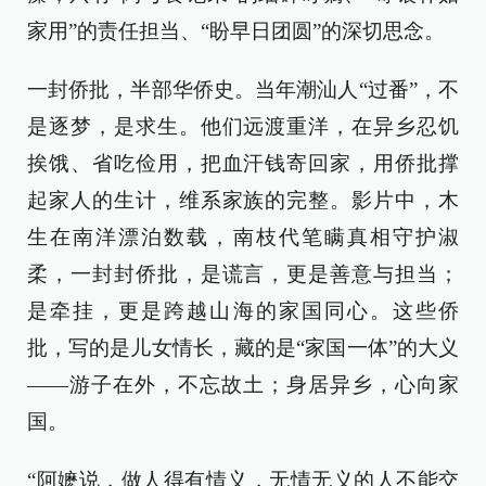
家用”的责任担当、“盼早日团圆”的深切思念。
一封侨批，半部华侨史。当年潮汕人“过番”，不
是逐梦，是求生。他们远渡重洋，在异乡忍饥
挨饿、省吃俭用，把血汗钱寄回家，用侨批撑
起家人的生计，维系家族的完整。影片中，木
生在南洋漂泊数载，南枝代笔瞒真相守护淑
柔，一封封侨批，是谎言，更是善意与担当；
是牵挂，更是跨越山海的家国同心。这些侨
批，写的是儿女情长，藏的是“家国一体”的大义
——游子在外，不忘故土；身居异乡，心向家
国。
“阿嬷说，做人得有情义，无情无义的人不能交