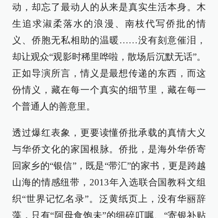
动，却忘了最动人的从来是真实生活本身。木
生追求淑柔落水的浪漫、南枝代写侨批的情
义、侨胞无私相助的温暖……没有刻意催泪，
却让观众“观影时稀里哗啦，散场后沉默无话”。
正如导演所言，情义是最想传递的东西，而这
份情义，藏在每一个真实的细节里，藏在每一
个普通人的善意里。
透过爆红表象，更要读懂侨批承载的真情大义
与华侨文化的家国根脉。侨批，是海外华侨寄
回家乡的“银信”，既是“带汇”的家书，更是跨越
山海的情感纽带，2013年入选联合国教科文组
织“世界记忆名录”。泛黄纸页上，没有华丽辞
藻，只有“阿母食饱未”的细碎叮嘱、“寄银补贴