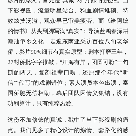
影片的爆火，首先是“真诚”对“浮躁”的完胜。当
下影视圈，流量明星站台、狗血剧情堆砌、特
效炫技泛滥，观众早已审美疲劳。而《给阿嬷
的情书》从头到脚写满“真实”：导演蓝鸿春深耕
潮汕侨乡文化，走遍东南亚采访百位八旬老华
侨，影片90%细节有真实原型；剧本打磨三年，
27封侨批字字推敲，“江海有岸，团圆可盼”一句
斟酌两天，复刻祖辈口吻，还原那个年代“听
信”“代写”的戏剧错位；素人演员本色出演，泰
国侨胞无偿相助，幕后团队因情义集结，没有
功利算计，只有纯粹热爱。
这份不加修饰的真诚，戳中了当下影视剧的痛
点。我们见多了精心设计的煽情、套路化的感