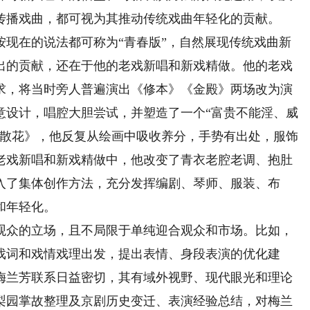
传播戏曲，都可视为其推动传统戏曲年轻化的贡献。
在的说法都可称为“青春版”，自然展现传统戏曲新
出的贡献，还在于他的老戏新唱和新戏精做。他的老戏
求，将当时旁人普遍演出《修本》《金殿》两场改为演
意设计，唱腔大胆尝试，并塑造了一个“富贵不能淫、威
女散花》，他反复从绘画中吸收养分，手势有出处，服饰
老戏新唱和新戏精做中，他改变了青衣老腔老调、抱肚
入了集体创作方法，充分发挥编剧、琴师、服装、布
和年轻化。
众的立场，且不局限于单纯迎合观众和市场。比如，
戏词和戏情戏理出发，提出表情、身段表演的优化建
梅兰芳联系日益密切，其有域外视野、现代眼光和理论
梨园掌故整理及京剧历史变迁、表演经验总结，对梅兰