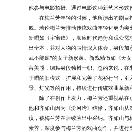
他参与电影拍摄、通过电影这种新艺术形式
在梅兰芳年轻的时候，他所演出的剧目按现
貌。若论梅兰芳推动传统戏曲年轻化更为突
新唱如《宇宙锋》，顺应时代趋势和观众需
出全本，并对人物的表情深入体会，身段加
武不能屈”的女子新形象。新戏精做如《天
富美感，绸舞身段独树一帜。总的来说，在
子唱的旧模式，扩展和完善了花衫行当，引
景、灯光等的作用，持续进行传统戏曲革新
除了在创作上发力，梅兰芳还重视站在观
他和齐如山因为《汾河湾》结缘，齐如山从
议，被梅兰芳在后续演出中采纳。齐如山与
素养，深度参与梅兰芳的戏曲创作，并进行