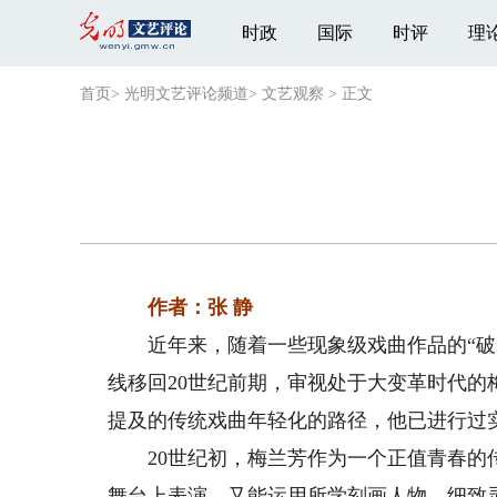
时政
国际
时评
理
首页
>
光明文艺评论频道
>
文艺观察
>
正文
作者：张 静
近年来，随着一些现象级戏曲作品的“破圈
线移回20世纪前期，审视处于大变革时代
提及的传统戏曲年轻化的路径，他已进行过
20世纪初，梅兰芳作为一个正值青春的传
舞台上表演，又能运用所学刻画人物，细致