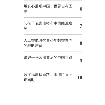
用真心展现中国，世界自有回
6
响
40亿千瓦家底铸牢中国能源底
7
座
人工智能时代青少年数智素养
8
的战略培育
讲好一张蓝图背后的中国之路
9
数字福建探新路，乘“数”而上
10
正当时