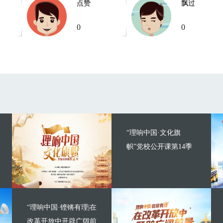
点赞
飘过
0
0
“理响中国·文化旗
帜”党校公开课第14季
“理响中国·铿锵有理|在
改革开放中开辟广阔前