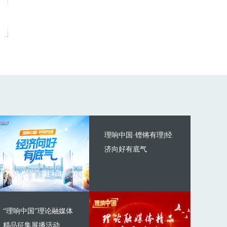
理响中国·铿锵有理|经
济向好有底气
“理响中国”理论融媒体
精品征集展播活动