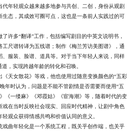
当代年轻观众越来越多地参与共创、二创，身份从观剧
新生态，其成效可圈可点，这也是一条前人实践过的可
许多“翻译”工作，包括编写剧目的中英文说明书，
将工尺谱转译为五线谱；制作《梅兰芳访美图谱》，通
蹈、服装、脸谱、道具等。对于当下年轻人来说，同样
通道，实现跨越年龄的转化和召唤。
《天女散花》等戏，他也使用过随意变换颜色的“五彩
他晚年时认为，问题是不能不管剧情是否需要而使用“五
澜》《一缕麻》《邓霞姑》《宦海潮》等，随着时代的变
新戏在当时反映社会现实、回应时代精神，让剧中角色
年轻观众获得情感共鸣和价值认同的意义。
戏曲年轻化是一个系统工程，既关乎创作端，也关乎