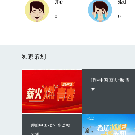
开心
难过
0
0
独家策划
理响中国·薪火“燃”青
春
理响中国·春江水暖鸭
先知