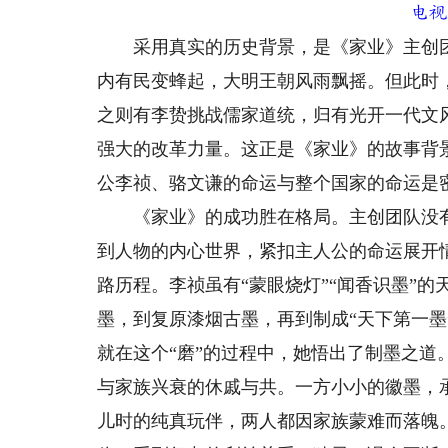
电视
采用真实的历史背景，是《家业》主创团
内有民变蜂起，大明王朝风雨飘摇。但此时
之则有李贽挑战儒家道统，归有光开一代文
强大的改革力量。这正是《家业》的故事背
公李祯、骆文谦的命运与整个国家的命运是
《家业》的成功胜在格局。主创团队没有
到人物的内心世界，紧扣主人公的命运展开
路历程。李祯虽有“蒙眼烧灯”“闻香识墨”
墨，到复原漆烟古墨，再到制成“天下第一
就在这个“磨”的过程中，她悟出了制墨之
与家族兴衰的休戚与共。一方小小的徽墨，
儿时的纯真玩伴，两人都因家族蒙难而落魄