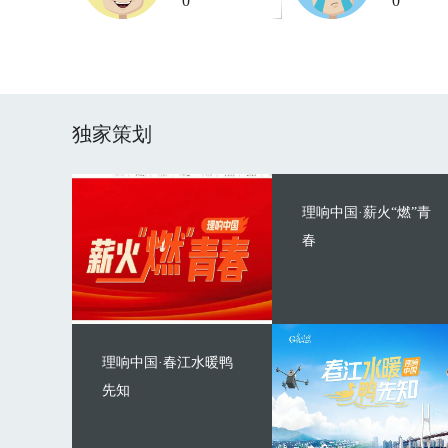
0
0
独家策划
理响中国·薪火“燃”青
春
理响中国·春江水暖鸭
先知