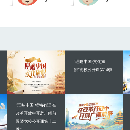
0
0
“理响中国·文化旗
帜”党校公开课第14季
“理响中国·铿锵有理|在
改革开放中开辟广阔前
景暨党校公开课第十二
季”