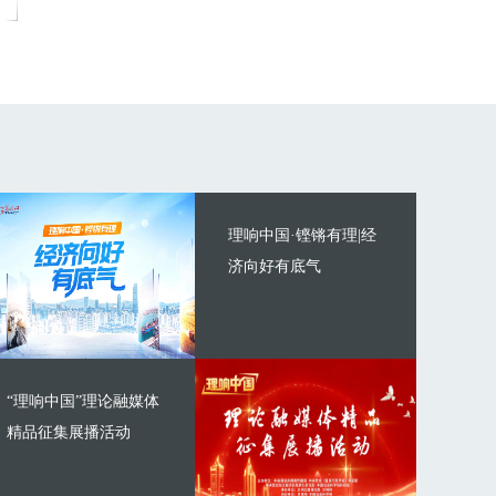
理响中国·铿锵有理|经
济向好有底气
“理响中国”理论融媒体
精品征集展播活动