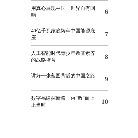
用真心展现中国，世界自有回
6
响
40亿千瓦家底铸牢中国能源底
7
座
人工智能时代青少年数智素养
8
的战略培育
讲好一张蓝图背后的中国之路
9
数字福建探新路，乘“数”而上
10
正当时