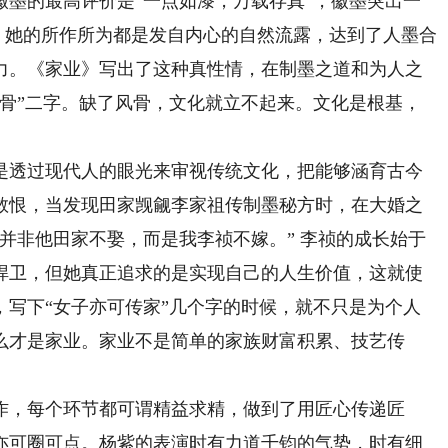
的最高评价是“一点如漆，万载存真”，徽墨突出一
字，她的所作所为都是发自内心的自然流露，达到了人墨合
力。《家业》写出了这种真性情，在制墨之道和为人之
风骨”二字。缺了风骨，文化就立不起来。文化是根基，
透过现代人的眼光来审视传统文化，把能够涵育古今
敢恨，当发现田家觊觎李家祖传制墨秘方时，在大婚之
并非他田家不娶，而是我李祯不嫁。” 李祯的成长始于
捍卫，但她真正追求的是实现自己的人生价值，这就使
，写下“女子亦可传家”几个字的时候，就不只是为个人
么才是家业。家业不是简单的家族财富积累、技艺传
，每个环节都可谓精益求精，做到了用匠心传递匠
亦可圈可点。杨紫的表演时有力道千钧的气势，时有细