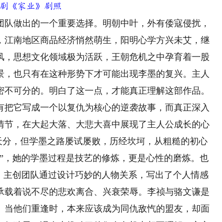
剧《家业》剧照
队做出的一个重要选择。明朝中叶，外有倭寇侵扰，
，江南地区商品经济悄然萌生，阳明心学方兴未艾，继
风，思想文化领域极为活跃，王朝危机之中孕育着一股
景，也只有在这种形势下才可能出现李墨的复兴。主人
密不可分的。明白了这一点，才能真正理解这部作品。
把它写成一个以复仇为核心的逆袭故事，而真正深入
情节，在大起大落、大悲大喜中展现了主人公成长的心
的天分，但学墨之路屡试屡败，历经坎坷，从粗糙的初心
墨”，她的学墨过程是技艺的修炼，更是心性的磨炼。也
道。主创团队通过设计巧妙的人物关系，写出了个人情感
承载着说不尽的悲欢离合、兴衰荣辱。李祯与骆文谦是
。当他们重逢时，本来应该成为同仇敌忾的盟友，却面