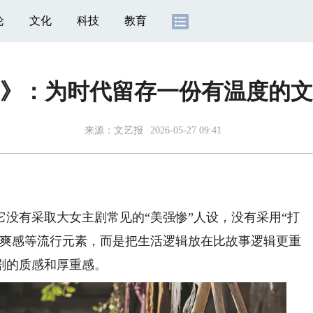
论
文化
科技
教育
》：为时代留存一份有温度的文
来源：
文艺报
2026-05-27 09:41
有采取大女主剧常见的“美强惨”人设，没有采用“打
、爽感等流行元素，而是把生活逻辑放在比故事逻辑更重
剧的质感和厚重感。