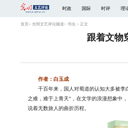
时政
国际
时评
理
首页
>
光明文艺评论频道
>
书虫
>
正文
跟着文物
作者：白玉成
千百年来，国人对蜀道的认知大多被李白
之难，难于上青天”，在文学的浪漫想象中
说着无数旅人的曲折历程。