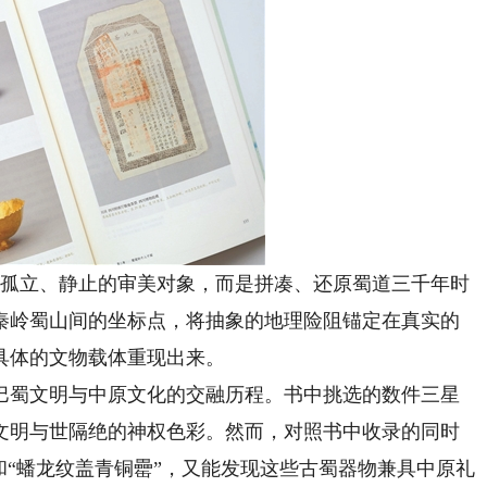
孤立、静止的审美对象，而是拼凑、还原蜀道三千年时
秦岭蜀山间的坐标点，将抽象的地理险阻锚定在真实的
具体的文物载体重现出来。
蜀文明与中原文化的交融历程。书中挑选的数件三星
文明与世隔绝的神权色彩。然而，对照书中收录的同时
和“蟠龙纹盖青铜罍”，又能发现这些古蜀器物兼具中原礼