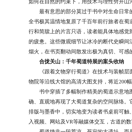
如何在自然的约束下，用技术与理性劈开山
最有意思的部分莫过于书中对生命日常的
全书极其温情地复原了千百年前行旅者在蜀
行和简牍上的片言只语，读者能具体地感觉
的疲惫。这些微观细节让冰冷的断代史瞬间
烟火，在书页翻动间散发出极为真切、可感
合拢关山：千年蜀道特展的案头收纳
《跟着文物穿行蜀道》在技术与装帧层面
物院等沿线大馆的高清大图支持，将近200
书中穿插了多幅制作精美的蜀道示意地图
确、直观地再现了大蜀道复杂的空间脉络。
排版与墨香中，切实地变为读者书桌前可触
入视频、网站及VR等融媒体交互，古道的
蜀道绝非一段荒凉、死寂的古遗址，而是