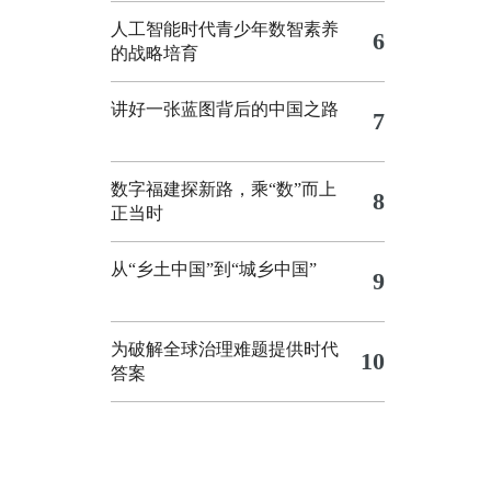
人工智能时代青少年数智素养
6
的战略培育
讲好一张蓝图背后的中国之路
7
数字福建探新路，乘“数”而上
8
正当时
从“乡土中国”到“城乡中国”
9
为破解全球治理难题提供时代
10
答案