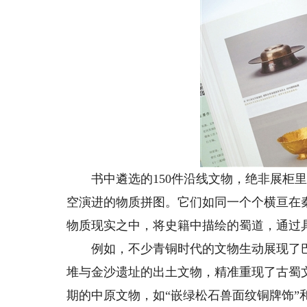
书中遴选的150件沿线文物，绝非展柜里
空演进的物质拼图。它们如同一个个横亘在
物质现实之中，将史籍中描绘的蜀道，通过
例如，不少青铜时代的文物生动展现了巴
堆与金沙遗址的出土文物，精准重现了古蜀
期的中原文物，如“嵌绿松石兽面纹铜牌饰”