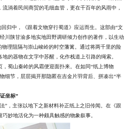
，流淌着民间商贸的毛细血管，更在千百年的风雨中，
的回归中，《跟着文物穿行蜀道》应运而生。这部由“文
历经川陕甘渝多地实地田野调研倾力创作的著作，以生动
柜的物理阻隔与崇山峻岭的时空藩篱。通过将两千里的险
各地的器物在文字中苏醒，化作栈道上引路的绳索。
，蜀山秦岭的风霜便迎面扑来。在如同“纸上博物
器物细节，层层揭开那隐匿在吉金片羽背后、拼凑出“半
证坐标”
”，主张以地下之新材料补正纸上之旧传闻。在《跟
被巧妙地活化为一种颇具触感的物象叙事。