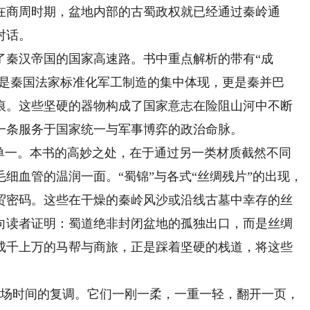
在商周时期，盆地内部的古蜀政权就已经通过秦岭通
对话。
秦汉帝国的国家高速路。书中重点解析的带有“成
仅是秦国法家标准化军工制造的集中体现，更是秦并巴
痕。这些坚硬的器物构成了国家意志在险阻山河中不断
一条服务于国家统一与军事博弈的政治命脉。
一。本书的高妙之处，在于通过另一类材质截然不同
细血管的温润一面。“蜀锦”与各式“丝绸残片”的出现，
贸密码。这些在干燥的秦岭风沙或沿线古墓中幸存的丝
向读者证明：蜀道绝非封闭盆地的孤独出口，而是丝绸
成千上万的马帮与商旅，正是踩着坚硬的栈道，将这些
。
场时间的复调。它们一刚一柔，一重一轻，翻开一页，