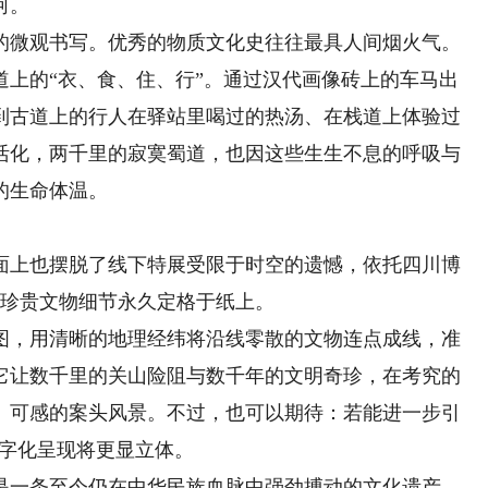
河。
微观书写。优秀的物质文化史往往最具人间烟火气。
道上的“衣、食、住、行”。通过汉代画像砖上的车马出
到古道上的行人在驿站里喝过的热汤、在栈道上体验过
活化，两千里的寂寞蜀道，也因这些生生不息的呼吸与
的生命体温。
上也摆脱了线下特展受限于时空的遗憾，依托四川博
幅珍贵文物细节永久定格于纸上。
，用清晰的地理经纬将沿线零散的文物连点成线，准
它让数千里的关山险阻与数千年的文明奇珍，在考究的
、可感的案头风景。不过，也可以期待：若能进一步引
数字化呈现将更显立体。
一条至今仍在中华民族血脉中强劲搏动的文化遗产。