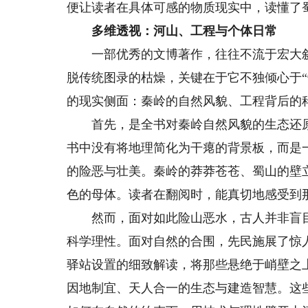
便让读者在具体可感的物质现实中，读懂了
多维透视：河山、工程与个体日常
一部优秀的文博著作，往往不流于宏大叙
脱传统图录的枯燥，关键在于它不独倾心于“
的现实侧面：秦岭的自然风貌、工程背后的
首先，是全书对秦岭自然风貌的生态还原
书中没有将地理简化为干瘪的背景板，而是一幅
的险恶与壮美。秦岭的莽莽苍苍、蜀山的壁
色的母体。读者在翻阅时，能真切地感受到
然而，面对如此险山恶水，古人并非盲目
科学理性。面对自然的合围，先民施展了惊
驿站设置的细致解读，将那些悬绝于峭壁之
因地制宜、天人合一的生态与建造智慧。这