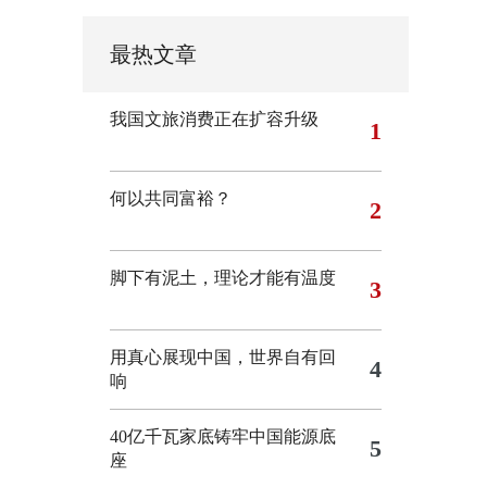
最热文章
我国文旅消费正在扩容升级
1
何以共同富裕？
2
脚下有泥土，理论才能有温度
3
用真心展现中国，世界自有回
4
响
40亿千瓦家底铸牢中国能源底
5
座