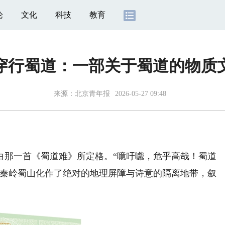
论
文化
科技
教育
穿行蜀道：一部关于蜀道的物质
来源：
北京青年报
2026-05-27 09:48
那一首《蜀道难》所定格。“噫吁嚱，危乎高哉！蜀道
，秦岭蜀山化作了绝对的地理屏障与诗意的隔离地带，叙