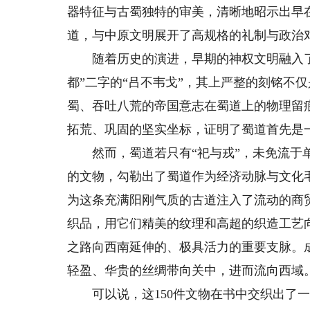
器特征与古蜀独特的审美，清晰地昭示出早
道，与中原文明展开了高规格的礼制与政治
随着历史的演进，早期的神权文明融入了
都”二字的“吕不韦戈”，其上严整的刻铭不
蜀、吞吐八荒的帝国意志在蜀道上的物理留
拓荒、巩固的坚实坐标，证明了蜀道首先是
然而，蜀道若只有“祀与戎”，未免流于单
的文物，勾勒出了蜀道作为经济动脉与文化毛
为这条充满阳刚气质的古道注入了流动的商
织品，用它们精美的纹理和高超的织造工艺
之路向西南延伸的、极具活力的重要支脉。
轻盈、华贵的丝绸带向关中，进而流向西域
可以说，这150件文物在书中交织出了一