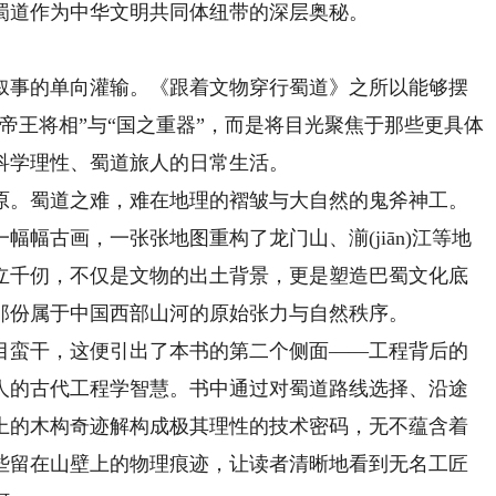
蜀道作为中华文明共同体纽带的深层奥秘。
事的单向灌输。《跟着文物穿行蜀道》之所以能够摆
帝王将相”与“国之重器”，而是将目光聚焦于那些更具体
科学理性、蜀道旅人的日常生活。
。蜀道之难，难在地理的褶皱与大自然的鬼斧神工。
幅古画，一张张地图重构了龙门山、湔(jiān)江等地
立千仞，不仅是文物的出土背景，更是塑造巴蜀文化底
那份属于中国西部山河的原始张力与自然秩序。
蛮干，这便引出了本书的第二个侧面——工程背后的
人的古代工程学智慧。书中通过对蜀道路线选择、沿途
上的木构奇迹解构成极其理性的技术密码，无不蕴含着
些留在山壁上的物理痕迹，让读者清晰地看到无名工匠