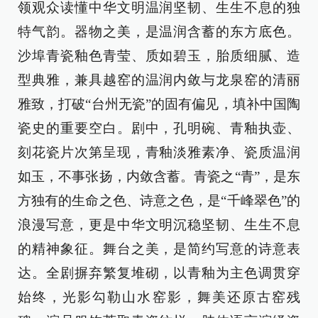
领观众读懂中华文明温润坚韧、生生不息的独
特气韵。器物之美，是温润含蓄的东方底色。
沙埠青瓷釉色青莹、质如碧玉，胎质细腻、造
型典雅，兼具越窑的温润内敛与龙泉窑的清丽
雅致，打破“台州无瓷”的固有偏见，填补中国陶
瓷史的重要空白。剧中，孔明碗、青釉执壶、
刻花瓷片次第呈现，青釉淡雅素净、瓷质温润
如玉，不事张扬，内敛含蓄。青瓷之“青”，是东
方独有的生命之色、诗意之色，是“千峰翠色”的
浪漫写意，更是中华文明沉稳坚韧、生生不息
的精神象征。舞台之美，是简约写意的诗意表
达。全剧摒弃繁复堆砌，以青釉为主色调贯穿
始终，光影勾勒山水窑影，舞美还原古窑残