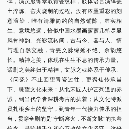
碑，演员服饰萃取青瓷纹样，肢体语言演绎瓷
土淬炼、窑火烧制的过程。没有浓墨重彩的刻
意渲染，唯有清雅简约的自然铺陈，虚实相
生、意境悠远，恰似中国水墨画寥寥几笔尽显
风骨神韵。光影流转间，古与今、器与人、情
与理自然交融，青瓷文脉绵延不绝、余韵悠
长。精神之美，体现在生生不息的传承力量。
话剧之美终归于精神，文脉之魂终系于传承。
《问瓷》不止回望青瓷过往，更聚焦传承当
下、眺望文化未来：从北宋匠人护艺殉道的赤
诚，到当代学者深耕考古的执着；从文化特派
员扎根乡土的坚守，到青年一代接力传承的担
当，贯穿全剧的是“宁断窑火，不断文脉”的执着
信念，是跨越千年初心不改的文化坚守。这份