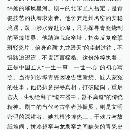
绵延的璀璨星河。剧中的北宋匠人岳定，是青
瓷技艺的执着求索者。他舍弃定州名窑的安稳
境遇，跋山涉水奔赴沙埠，只为探寻青瓷烧制
的至臻境界。他踏遍荒寂窑址，指尖反复摩挲
斑驳瓷片，俯身追溯“九龙透天”的尘封过往，不
惧路途迢迢，不畏流言桎梏。这份纯粹执着，
正是中国匠人“一生一事，一世一心”的初心写
照。当得知沙埠青瓷因诬告遭断烧、匠人蒙冤
的往事，他仍执意探寻真相，打破隔阂，重启
窑火，生动诠释了“道在器中，器不离道”的传统
精神。剧中的当代考古学者孙振奚，则是文明
密码的深耕者。她扎根沙埠热土，于残片与故
纸堆间，拼凑越窑与龙泉窑之间缺失的青瓷史