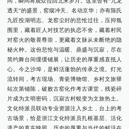
间，瞬间将观众拉回北宋岁月。这里曾有“九龙
透天”的盛景，窑烟冲天、名动京华；亦有陈氏
九匠投湖明志、龙窑尘封的悲怆过往，压抑氛
围里，藏着匠人对技艺的执恋不舍，藏着村民
对窑火的敬畏尊崇，更藏着文脉从未断绝的隐
秘火种。这份悲怆与温暖、鼎盛与沉寂，尽在
简约舞台间缓缓铺展，让历史的厚重感直抵人
心。今之沙埠，是鲜活蓬勃的传承之境。灯光
流转间，考古现场、青瓷博物馆、乡村文旅驿
站次第铺陈，破败古窑化作考古课堂，残瓷碎
片成为文明密码，沉寂古村蜕变为文旅热土。
文化特派员联动专业资源注入乡土，台上的考
古场景，恰是浙江文化特派员扎根基层、活化
遗产的真实映照。历史的厚重与当代的鲜活在