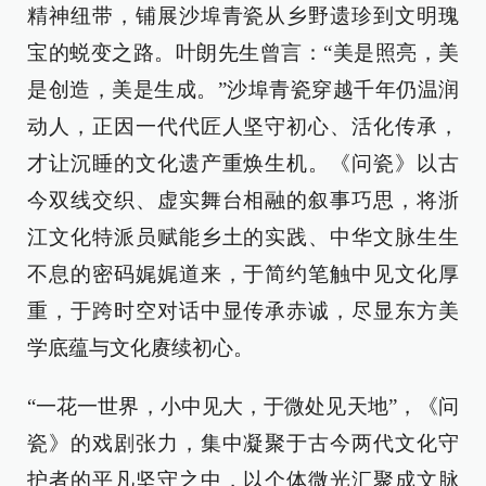
精神纽带，铺展沙埠青瓷从乡野遗珍到文明瑰
宝的蜕变之路。叶朗先生曾言：“美是照亮，美
是创造，美是生成。”沙埠青瓷穿越千年仍温润
动人，正因一代代匠人坚守初心、活化传承，
才让沉睡的文化遗产重焕生机。《问瓷》以古
今双线交织、虚实舞台相融的叙事巧思，将浙
江文化特派员赋能乡土的实践、中华文脉生生
不息的密码娓娓道来，于简约笔触中见文化厚
重，于跨时空对话中显传承赤诚，尽显东方美
学底蕴与文化赓续初心。
“一花一世界，小中见大，于微处见天地”，《问
瓷》的戏剧张力，集中凝聚于古今两代文化守
护者的平凡坚守之中，以个体微光汇聚成文脉