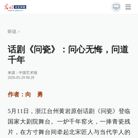
听说
>
话剧《问瓷》：问心无悔，问道
千年
来源：
中国艺术报
2026-05-29 09:29
作者：向 勇
5月11日，浙江台州黄岩原创话剧《问瓷》登临
国家大剧院舞台。一炉千年窑火，一捧青瓷残
片，在方寸舞台间牵起北宋匠人与当代学人的