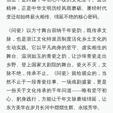
精神，正是中华文明历经风雨磨砺、屡经时代
变迁却始终薪火相传、绵延不绝的核心密码。
《问瓷》以方寸舞台容纳千年瓷韵，既传承文
脉，也是浙江文化特派员制度活化乡土文化的
生动实践。它以平凡肉身的坚守、虚实相生的
舞台、温润如玉的青瓷之韵，让沙埠青瓷走出
乡野、登上国家大剧院的舞台。瓷火不灭，文
脉不绝，传承不止。《问瓷》留给观众的，当
然不止于一段青瓷往事、一场戏剧盛宴，更是
一份关于文化传承的千年问道——唯有坚守初
心、躬身践行，方能让千年文脉赓续绵延，让
东方美学在岁月长河中熠熠生辉、永续芳华。