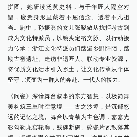
拼图。她研读泛黄史料，与千年匠人隔空对
望，疲惫身形里藏着不屈信念、透着不凡担
当。剧中，孙振奚的女儿张晓敏从抗拒考古到
成为文化特派员，以镜头定格文脉、以行动接
力传承；浙江文化特派员们踏遍乡野阡陌，踏
勘古窑遗址、走访非遗匠人、联动专业资源，
将优质文化活水引入乡土，让文化传承从个体
坚守，演变为一群人的奔赴、一代人的接力。
《问瓷》深谙舞台叙事的东方智慧，以极简舞
美构筑三重时空意境——古之沙埠，是沉郁悠
远的记忆之境。舞台以青釉为主色调，寥寥光
影勾勒龙窑轮廓，残碑断碣、碎瓷片瓦散落其