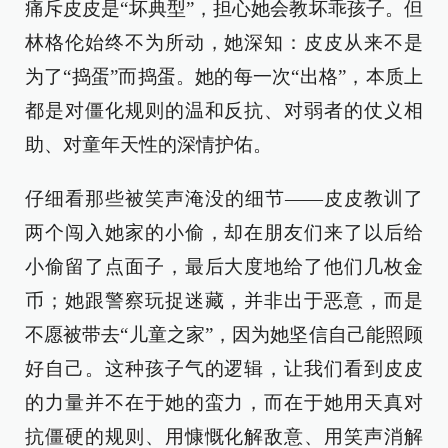
痛斥皮皮是“坏典型”，担心她会教坏乖孩子。但
林格伦始终不为所动，她深知：皮皮从来不是
为了“捣蛋”而捣蛋。她的每一次“出格”，本质上
都是对僵化规则的温和反抗、对弱者的仗义相
助、对童年天性的深情护佑。
仔细看那些被笑声淹没的细节——皮皮教训了
两个闯入她家的小偷，却在朋友们来了以后给
小偷留了点面子，最后大度地给了他们几枚金
币；她跟警察玩捉迷藏，并非出于恶意，而是
不愿被带去“儿童之家”，因为她坚信自己能照顾
好自己。这种孩子气的逻辑，让我们看到皮皮
的力量并不在于她的蛮力，而在于她用天真对
抗僵硬的规则、用慷慨化解敌意、用笑声消解