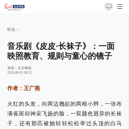
听说
>
音乐剧《皮皮·长袜子》：一面
映照教育、规则与童心的镜子
来源：
北京晚报
2026-06-01 08:32
作者：王广燕
火红的头发，向两边翘起的两根小辫，一张布
满雀斑却神采飞扬的脸，一双颜色迥异的长袜
子，还有那匹被她轻轻松松举过头顶的白马