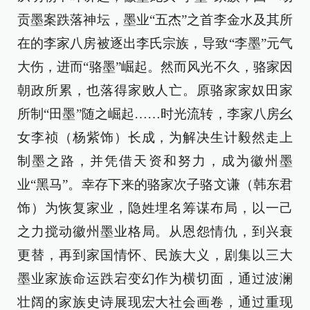
贡墨案跌落神坛，墨业“五杰”之首李金水及其所
在的李家八房被逐出李氏宗族，导致“李墨”元气
大伤，进而“骆墨”崛起。然而风光不久，骆家因
朝政所累，也落得家败人亡。原骆家家奴田家
所制“田墨”随之崛起……时光流转，李家八房幺
女李祯（杨紫饰）长成，为解决生计毅然走上
制墨之路，并凭借天资和努力，成为徽州墨
业“黑马”。幸存下来的骆家次子骆文谦（韩东君
饰）为恢复家业，隐姓埋名筹谋布局，以一己
之力搅动徽州墨业格局。从恩怨情仇，到兴衰
更替，再到家国情怀、民族大义，剧集以三大
墨业家族命运跌宕变幻作为横切面，通过波澜
壮阔的家族史诗展现宏大社会画卷，通过重现