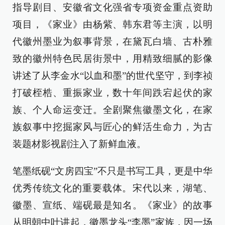
指导剧目、安徽省文化强省专项资金重点资助
项目，《家业》由杨紫、韩东君等主演，以明
代徽州墨业为叙事背景，在黛瓦白墙、古朴雅
致的徽州特色民居街景中，用精致细腻的影像
讲述了从李金水“以血和墨”的世代坚守，到李祯
打破桎梏、重振家业，数十年间跌宕起伏的家
族、个人命运变迁。全剧聚焦徽墨文化，在家
族叙事中挖掘家风与匠心的鲜活生命力，为古
装题材影视剧注入了新鲜血液。
笔墨纸砚“文房四宝”不只是书写工具，更是中华
优秀传统文化的重要载体。‌宋代以来，‌湖笔、
徽墨、宣纸、端砚最是知名。《家业》的故事
从明朝中叶讲起，徽墨龙头“李墨”家族，因一场