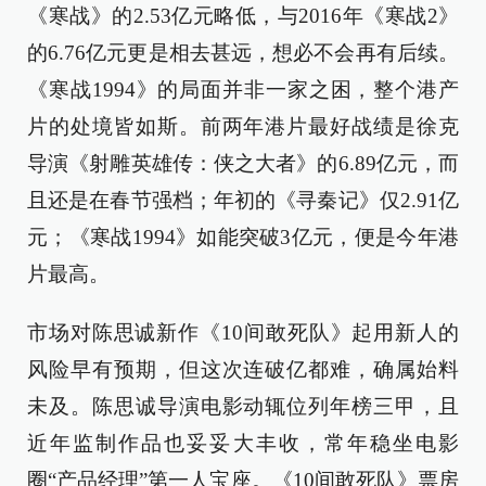
《寒战》的2.53亿元略低，与2016年《寒战2》
的6.76亿元更是相去甚远，想必不会再有后续。
《寒战1994》的局面并非一家之困，整个港产
片的处境皆如斯。前两年港片最好战绩是徐克
导演《射雕英雄传：侠之大者》的6.89亿元，而
且还是在春节强档；年初的《寻秦记》仅2.91亿
元；《寒战1994》如能突破3亿元，便是今年港
片最高。
市场对陈思诚新作《10间敢死队》起用新人的
风险早有预期，但这次连破亿都难，确属始料
未及。陈思诚导演电影动辄位列年榜三甲，且
近年监制作品也妥妥大丰收，常年稳坐电影
圈“产品经理”第一人宝座。《10间敢死队》票房