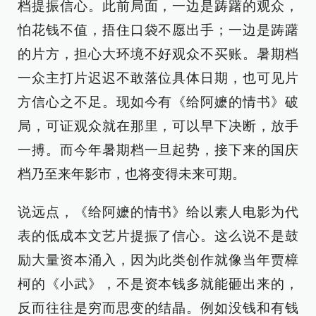
档提振信心。此前局面，一边是踌躇的观众，
怕花钱不值，捂住口袋不愿出手；一边是踌躇
的片方，担心大环境不好观众不买账。暑期档
一众主打片迟迟不敢落位具体日期，也可见片
方信心之不足。现如今有《给阿嬷的情书》破
局，可证观众就在那里，可以早下决断，放手
一搏。而今年暑期档一旦起势，接下来的国庆
档乃至来年影市，也将变得未来可期。
说远点，《给阿嬷的情书》给以素人电影为代
表的低成本文艺片提振了信心。这么说不是鼓
励大量资本涌入，因为此类创作就像当年贾樟
柯的《小武》，不是资本钱多就能砸出来的，
反而往往是穷而思变的结晶。例如没钱和有钱