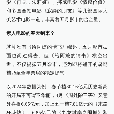
影《再见，朱莉娅》、挪威电影《情感价值》
和多国合拍电影《寂静的朋友》等几部国际大
奖艺术电影一道，丰富着五月影市的含金量。
素人电影的春天到来？
就算没有《给阿嬷的情书》崛起，五月影市盘
面也尚过得去。但《给阿嬷的情书》横空出
世，不仅提振五月影市，还为即将铺开的暑期
档乃至全年票房的稳定提气。
以2024年数据为例：春节档80.16亿元历史新高
的开局不可谓不华丽，3月《周处除三害》又意
外喜提6.65亿元，加上五一档7.81亿元的《末路
狂花钱》、6.85亿元的《九龙城寨之围城》和