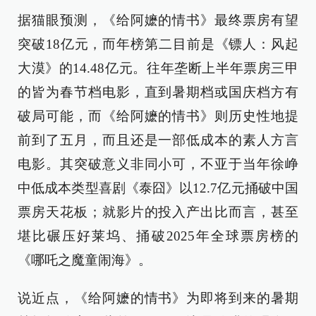
据猫眼预测，《给阿嬷的情书》最终票房有望
突破18亿元，而年榜第二目前是《镖人：风起
大漠》的14.48亿元。往年垄断上半年票房三甲
的皆为春节档电影，直到暑期档或国庆档方有
破局可能，而《给阿嬷的情书》则历史性地提
前到了五月，而且还是一部低成本的素人方言
电影。其突破意义非同小可，不亚于当年徐峥
中低成本类型喜剧《泰囧》以12.7亿元捅破中国
票房天花板；就影片的投入产出比而言，甚至
堪比碾压好莱坞、捅破2025年全球票房榜的
《哪吒之魔童闹海》。
说近点，《给阿嬷的情书》为即将到来的暑期