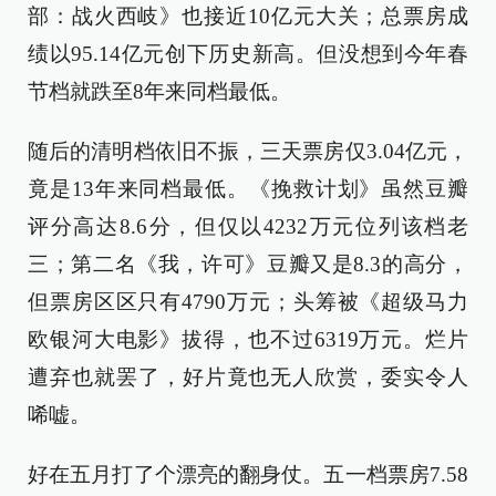
部：战火西岐》也接近10亿元大关；总票房成
绩以95.14亿元创下历史新高。但没想到今年春
节档就跌至8年来同档最低。
随后的清明档依旧不振，三天票房仅3.04亿元，
竟是13年来同档最低。《挽救计划》虽然豆瓣
评分高达8.6分，但仅以4232万元位列该档老
三；第二名《我，许可》豆瓣又是8.3的高分，
但票房区区只有4790万元；头筹被《超级马力
欧银河大电影》拔得，也不过6319万元。烂片
遭弃也就罢了，好片竟也无人欣赏，委实令人
唏嘘。
好在五月打了个漂亮的翻身仗。五一档票房7.58