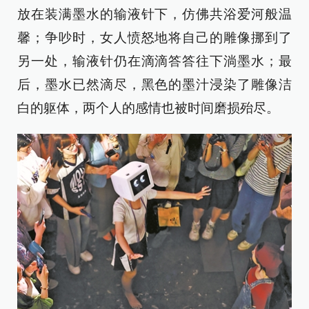
放在装满墨水的输液针下，仿佛共浴爱河般温
馨；争吵时，女人愤怒地将自己的雕像挪到了
另一处，输液针仍在滴滴答答往下淌墨水；最
后，墨水已然滴尽，黑色的墨汁浸染了雕像洁
白的躯体，两个人的感情也被时间磨损殆尽。