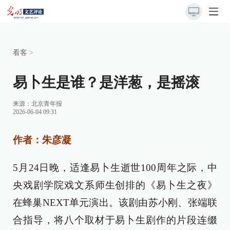
看客
>
易卜生是谁？是洋葱，是摇滚
来源：
北京青年报
2026-06-04 09:31
作者：朱彦凝
5月24日晚，适逢易卜生逝世100周年之际，中
央戏剧学院戏文系师生创排的《易卜生之夜》
在蜂巢NEXT单元演出。该剧由苏小刚、张端联
合指导，将八个取材于易卜生剧作的片段连缀