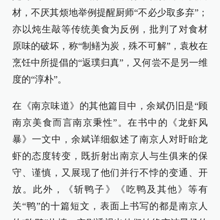
材，不厌其烦地举例提醒厨师“不必少取多弃”；
亦以炖生敲等传统美食为反例，批判了对食材
原味的破坏，称“制鳝为炭，殊不可解”，袁枚在
烹饪中所提倡的“返璞归真”，又何尝不是另一维
度的“淳朴”。
在《南京味道》的其他篇目中，余斌仍旧是“顾
南京美食而言南京秉性”。在书中的《龙虾风
暴》一文中，余斌详细叙述了南京人对盱眙龙
虾的态度转变，既折射出南京人与生俱来的保
守、谨慎，又展现了他们并行不悖的变通、开
放。此外，《斩鸭子》《吃鸭及其他》等有
关“鸭”的十篇短文，表面上书写的都是南京人