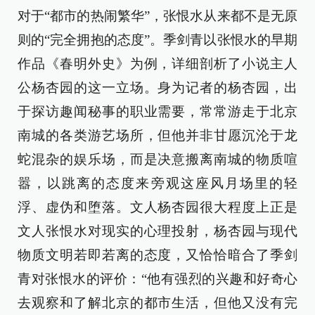
对于“都市的热闹繁华”，张恨水从来都不是无原
则的“完全拥抱的态度”。季剑青以张恨水的早期
作品《春明外史》为例，详细剖析了小说主人
公杨杏园的这一立场。身为记者的杨杏园，出
于探访趣闻秘事的职业需要，常常游走于北京
南城的各类游艺场所，但他并非甘愿沉沦于龙
蛇混杂的娱乐场，而是决意搬离南城的物质喧
嚣，以跳离的态度来旁观这座风月场里的轻
浮、虚伪和堕落。文人杨杏园很大程度上正是
文人张恨水对现实的心理投射，杨杏园与现代
物质文明若即若离的态度，又恰恰暗合了季剑
青对张恨水的评价：“他有强烈的兴趣和好奇心
去观察和了解北京的都市生活，但他又没有完