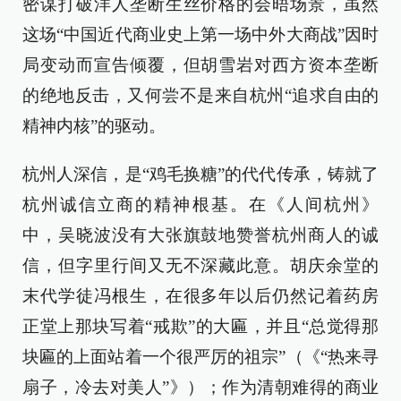
密谋打破洋人垄断生丝价格的会晤场景，虽然
这场“中国近代商业史上第一场中外大商战”因时
局变动而宣告倾覆，但胡雪岩对西方资本垄断
的绝地反击，又何尝不是来自杭州“追求自由的
精神内核”的驱动。
杭州人深信，是“鸡毛换糖”的代代传承，铸就了
杭州诚信立商的精神根基。在《人间杭州》
中，吴晓波没有大张旗鼓地赞誉杭州商人的诚
信，但字里行间又无不深藏此意。胡庆余堂的
末代学徒冯根生，在很多年以后仍然记着药房
正堂上那块写着“戒欺”的大匾，并且“总觉得那
块匾的上面站着一个很严厉的祖宗”（《“热来寻
扇子，冷去对美人”》）；作为清朝难得的商业