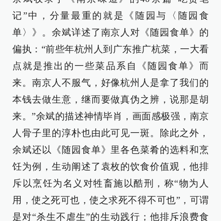
记”中，分量最重的就是《随园与〈随园食
单〉》。余斌详述了南京人对《随园食单》的
偏执：“前些年杭州人到广东推广杭菜，一大看
点就是推出的一些菜品系自《随园食单》而
来。南京人不服气，好像杭州人是拿了我们的
本钱去做生意，继而要做真伪之辨，说那是胡
来。”余斌的描述神情毕肖，画面感极强，南京
人骨子里的淳朴也由此可见一斑。除此之外，
余斌还以《随园食单》里各色菜肴的选料和烹
饪为例，生动阐述了袁枚的饮食价值观，他排
斥以烹饪为名义对牲畜施以酷刑，称“物为人
用，使之死可也，使之求死不得不可也”，可谓
是对“杀生不虐生”的生动践行；他排斥浪费食