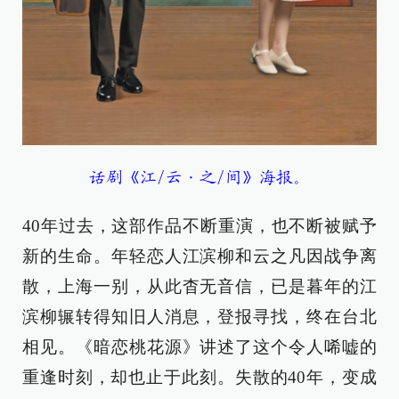
话剧《江/云·之/间》海报。
40年过去，这部作品不断重演，也不断被赋予
新的生命。年轻恋人江滨柳和云之凡因战争离
散，上海一别，从此杳无音信，已是暮年的江
滨柳辗转得知旧人消息，登报寻找，终在台北
相见。《暗恋桃花源》讲述了这个令人唏嘘的
重逢时刻，却也止于此刻。失散的40年，变成