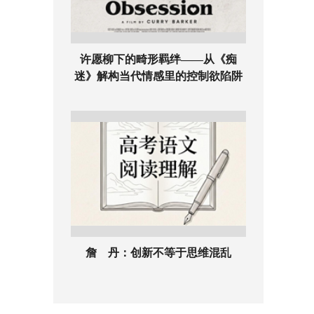
许愿柳下的畸形羁绊——从《痴
迷》解构当代情感里的控制欲陷阱
詹 丹：创新不等于思维混乱