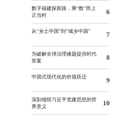
数字福建探新路，乘“数”而上
6
正当时
从“乡土中国”到“城乡中国”
7
为破解全球治理难题提供时代
8
答案
中国式现代化的价值跃迁
9
深刻领悟习近平党建思想的世
10
界意义