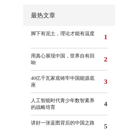
最热文章
脚下有泥土，理论才能有温度
1
用真心展现中国，世界自有回
2
响
40亿千瓦家底铸牢中国能源底
3
座
人工智能时代青少年数智素养
4
的战略培育
讲好一张蓝图背后的中国之路
5