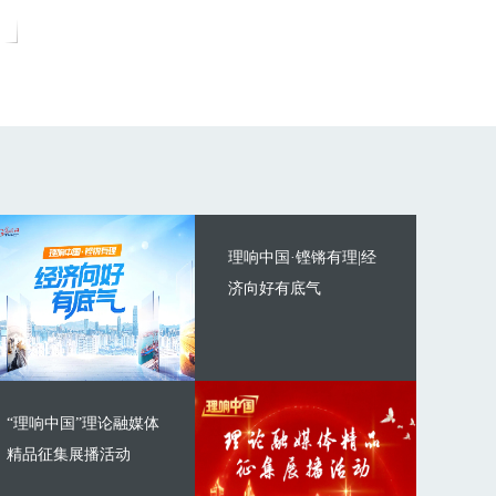
理响中国·铿锵有理|经
济向好有底气
“理响中国”理论融媒体
精品征集展播活动