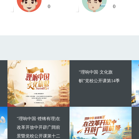
0
0
“理响中国·文化旗
帜”党校公开课第14季
“理响中国·铿锵有理|在
改革开放中开辟广阔前
景暨党校公开课第十二