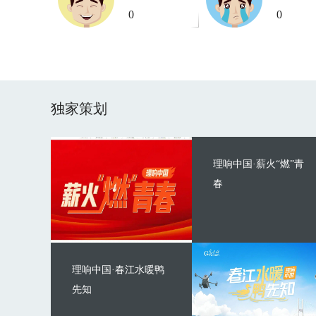
0
0
独家策划
理响中国·薪火“燃”青
春
理响中国·春江水暖鸭
先知