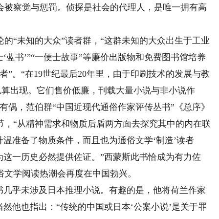
会被察觉与惩罚。侦探是社会的代理人，是唯一拥有高
“未知的大众”读者群，“这群未知的大众出生于工业
‘蓝书’”“一便士故事”等廉价出版物和免费图书馆培养
”。“在19世纪最后20年里，由于印刷技术的发展与教
总算出现。它们售价低廉，刊载大量小说与非小说作
有偶，范伯群“中国近现代通俗作家评传丛书”《总序》
节，“从精神需求和物质后盾两方面去探究其中的内在联
升温准备了物质条件，而且也为通俗文学‘制造’读者
为这一历史必然提供佐证。”西蒙斯此书恰成为有力佐
通俗文学阅读热潮会再度在中国勃兴。
几乎未涉及日本推理小说。有趣的是，他将荷兰作家
当然他也指出：“传统的中国或日本‘公案小说’是关于罪