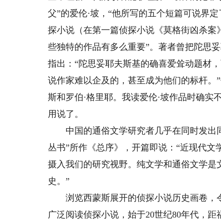
父”的爱伦·坡，“他所写的五个短篇可说界定
探小说（在第一篇侦探小说《莫格街凶杀案》
些独特的作品有多么重要”。著者曾把陀思妥
指出：“陀思妥耶夫斯基的确喜爱耸动题材
说作家难以企及的，甚至成为他们的标杆。”
斯和罗伯·格里耶。我读爱伦·坡作品时确实
用说了。
中国的通俗文学研究者几乎在同时发出同样
丛书”所作《总序》，开篇即说：“近现代
摄入我们的研究视野。纯文学和通俗文学是
史。”
浏览西蒙斯展开的侦探小说历史画卷，令
广泛阅读侦探小说，始于20世纪80年代，