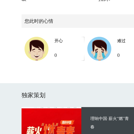
您此时的心情
开心
难过
0
0
独家策划
理响中国·薪火“燃”青
春