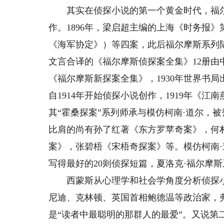
其实在侦探小说的第一个黄金时代，福尔
作。1896年，梁启超主编的上海《时务报
《海军协定》）等四案，此后福尔摩斯系列陆
文言合译的《福尔摩斯侦探案全集》12册由
《福尔摩斯新探案全集》，1930年世界书
自1914年开始侦探小说创作，1919年《江
其“霍桑探案”系列师承与模仿柯南·道尔，被
比肩的尚有孙了红著《东方罗苹奇案》，何
案》，张碧梧《宋梧奇探案》等。模仿柯南·
写得最好的20则侦探短篇，夏洛克·福尔摩
西蒙斯从心理学和社会学角度分析侦探小
尼迪、克林顿、英国首相鲍德温等政治家，
是“读者中最聪明的那群人的最爱”。又说第