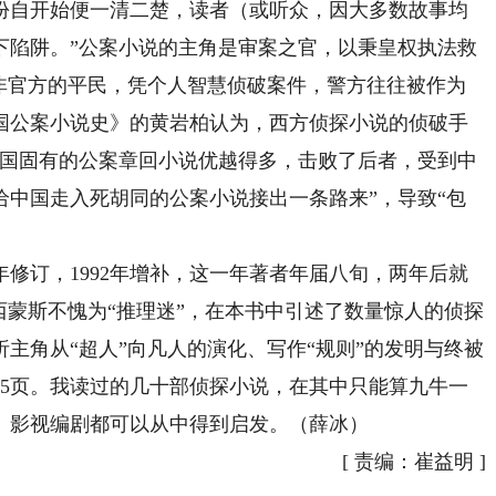
份自开始便一清二楚，读者（或听众，因大多数故事均
下陷阱。”公案小说的主角是审案之官，以秉皇权执法救
是非官方的平民，凭个人智慧侦破案件，警方往往被作为
国公案小说史》的黄岩柏认为，西方侦探小说的侦破手
我国固有的公案章回小说优越得多，击败了后者，受到中
给中国走入死胡同的公案小说接出一条路来”，导致“包
年修订，1992年增补，这一年著者年届八旬，两年后就
西蒙斯不愧为“推理迷”，在本书中引述了数量惊人的侦探
主角从“超人”向凡人的演化、写作“规则”的发明与终被
45页。我读过的几十部侦探小说，在其中只能算九牛一
、影视编剧都可以从中得到启发。（薛冰）
[
责编：崔益明
]