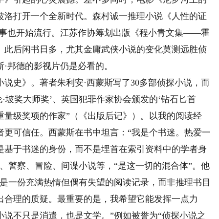
波洛打开一个全新时代。森村诚一推理小说《人性的证
故事也开始流行。江苏作协筹划出版《程小青文集——霍
。此后闲书日多，尤其金庸武侠小说的变化莫测远胜侦
斯·邦德的影视片仍是必看的。
史》。著者朱利安·西蒙斯写了30多部侦探小说，而
伦·坡奖大师奖’、英国犯罪作家协会颁发的‘钻石匕首
个重量级奖项的作家”（《出版后记》）。以我的阅读经
者更可信任。西蒙斯在书中坦言：“我是个书迷。热爱一
是基于书迷的身份，而不是埋首在索引资料中的学者身
、警察、冒险、间谍小说等，“是这一切的混合体”。他
“这是一份充满热情但偶有失望的阅读记录，而非推理书目
出合理的质疑。最重要的是，我希望它能发挥一点力
小说不只是消遣，也是文学。”例如被誉为“侦探小说之