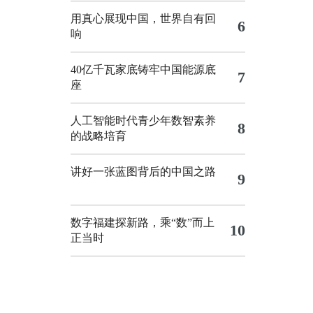
用真心展现中国，世界自有回
6
响
40亿千瓦家底铸牢中国能源底
7
座
人工智能时代青少年数智素养
8
的战略培育
讲好一张蓝图背后的中国之路
9
数字福建探新路，乘“数”而上
10
正当时