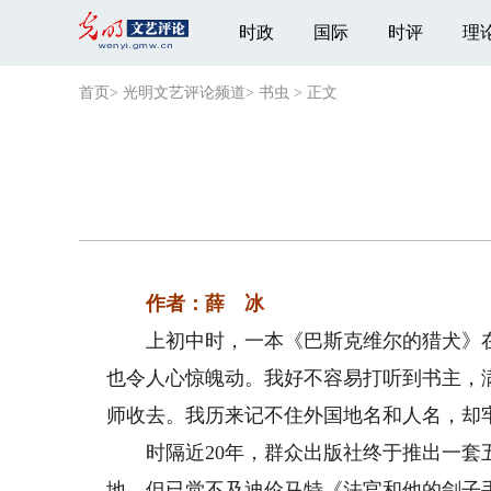
时政
国际
时评
理
首页
>
光明文艺评论频道
>
书虫
>
正文
作者：薛 冰
上初中时，一本《巴斯克维尔的猎犬》在
也令人心惊魄动。我好不容易打听到书主，
师收去。我历来记不住外国地名和人名，却
时隔近20年，群众出版社终于推出一套五
地，但已觉不及迪伦马特《法官和他的刽子