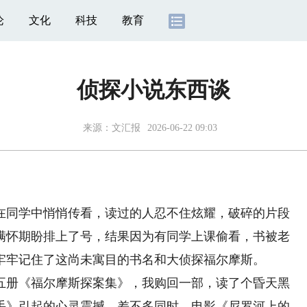
论
文化
科技
教育
侦探小说东西谈
来源：
文汇报
2026-06-22 09:03
同学中悄悄传看，读过的人忍不住炫耀，破碎的片段
满怀期盼排上了号，结果因为有同学上课偷看，书被老
牢牢记住了这尚未寓目的书名和大侦探福尔摩斯。
册《福尔摩斯探案集》，我购回一部，读了个昏天黑
手》引起的心灵震撼。差不多同时，电影《尼罗河上的