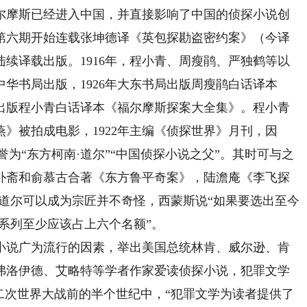
摩斯已经进入中国，并直接影响了中国的侦探小说创
》第六期开始连载张坤德译《英包探勘盗密约案》（今译
续译载出版。1916年，程小青、周瘦鹃、严独鹤等以
中华书局出版，1926年大东书局出版周瘦鹃白话译本
局出版程小青白话译本《福尔摩斯探案大全集》。程小青
南燕》被拍成电影，1922年主编《侦探世界》月刊，因
誉为“东方柯南·道尔”“中国侦探小说之父”。其时可与之
朴斋和俞慕古合著《东方鲁平奇案》，陆澹庵《李飞探
道尔可以成为宗匠并不奇怪，西蒙斯说“如果要选出至今
斯系列至少应该占上六个名额”。
说广为流行的因素，举出美国总统林肯、威尔逊、肯
弗洛伊德、艾略特等学者作家爱读侦探小说，犯罪文学
二次世界大战前的半个世纪中，“犯罪文学为读者提供了