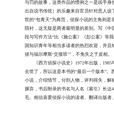
与罚的故事，这类作品的惯例之一是凶手身
出自说书传统）的乐趣来自官员针对恶人设
世的“包青天”为典范，侦探小说的主角则
陪衬，这无疑是两者最明显的差别。写《中
段与写作方法“比《施公案》《彭公案》等
国知识青年等相当多读者的热烈欢迎，并且
拯与福尔摩斯‘交接班’”，不免失之于皮相。
《西方侦探小说史》1972年出版，1985
去世了，所以这是本书的“最后一个版本”。
小说，介绍情节，分剖人物，评判得失，解析
摒弃，书后附录的书名与人名《索引》长达
毛。相信喜爱侦探小说的读者、翻译出版者