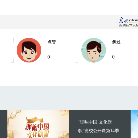
点赞
飘过
0
0
“理响中国·文化旗
帜”党校公开课第14季