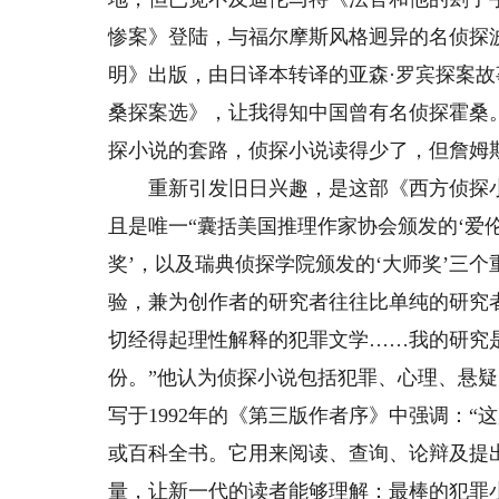
惨案》登陆，与福尔摩斯风格迥异的名侦探
明》出版，由日译本转译的亚森·罗宾探案
桑探案选》，让我得知中国曾有名侦探霍桑
探小说的套路，侦探小说读得少了，但詹姆
重新引发旧日兴趣，是这部《西方侦探小说
且是唯一“囊括美国推理作家协会颁发的‘爱
奖’，以及瑞典侦探学院颁发的‘大师奖’三
验，兼为创作者的研究者往往比单纯的研究
切经得起理性解释的犯罪文学……我的研究
份。”他认为侦探小说包括犯罪、心理、悬疑
写于1992年的《第三版作者序》中强调：
或百科全书。它用来阅读、查询、论辩及提
量，让新一代的读者能够理解：最棒的犯罪