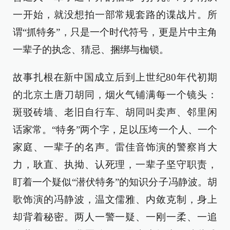
一开始，就没想拍一部常规套路的谍战片。所
谓“抓特务”，只是一个时代符号，更是片中主角
一辈子的执念、猜忌、捆绑与枷锁。
故事扎根在新中国成立后到上世纪80年代初期
的北京土唐刀胡同，烟火气铺满每一个镜头：
斑驳砖墙、老旧自行车、胡同叫卖声、邻里闲
话家常。“特务”两个字，足以压垮一个人、一个
家庭、一辈子的名声。雷佳音饰演的警察肖大
力，耿直、执拗、认死理，一辈子坚守职责，
盯着一个疑似“潜伏特务”的知识分子冯静波。胡
歌饰演的冯静波，温文儒雅、内敛克制，身上
却背着秘密。两人一警一疑、一刚一柔、一追