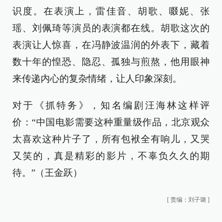
识度。在表演上，雷佳音、胡歌、啜妮、张
瑶、刘佩琦等演员的表演都在线。胡歌这次的
表演让人惊喜，在冯静波温润的外表下，藏着
数十年的惶恐、隐忍、孤独与煎熬，他用眼神
来传递内心的复杂情绪，让人印象深刻。
对于《抓特务》，知名编剧汪海林这样评
价：“中国电影需要这种重量级作品，北京观众
太喜欢这种片子了，所有包袱全有响儿，又哭
又笑的，真是精彩的影片，不辜负久久的期
待。”（王金跃）
[
责编：刘子璐
]