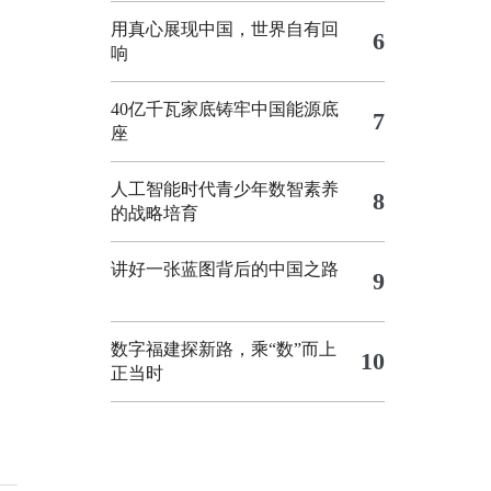
用真心展现中国，世界自有回
6
响
40亿千瓦家底铸牢中国能源底
7
座
人工智能时代青少年数智素养
8
的战略培育
讲好一张蓝图背后的中国之路
9
数字福建探新路，乘“数”而上
10
正当时