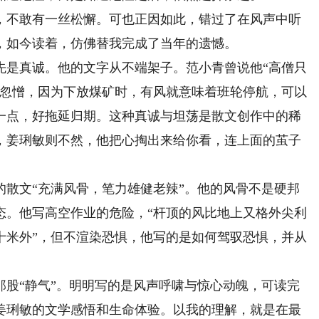
不敢有一丝松懈。可也正因如此，错过了在风声中听
，如今读着，仿佛替我完成了当年的遗憾。
是真诚。他的文字从不端架子。范小青曾说他“高僧只
喜忽憎，因为下放煤矿时，有风就意味着班轮停航，可以
一点，好拖延归期。这种真诚与坦荡是散文创作中的稀
，姜琍敏则不然，他把心掏出来给你看，连上面的茧子
文“充满风骨，笔力雄健老辣”。他的风骨不是硬邦
态。他写高空作业的危险，“杆顶的风比地上又格外尖利
十米外”，但不渲染恐惧，他写的是如何驾驭恐惧，并从
“静气”。明明写的是风声呼啸与惊心动魄，可读完
姜琍敏的文学感悟和生命体验。以我的理解，就是在最