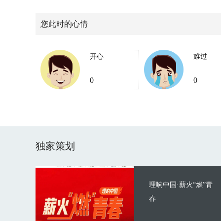
您此时的心情
开心
难过
0
0
独家策划
理响中国·薪火“燃”青
春