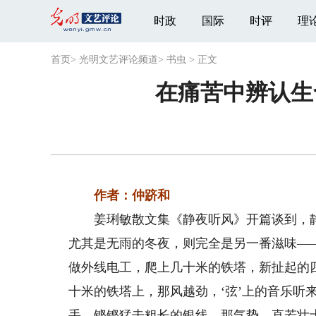
时政
国际
时评
理
首页
>
光明文艺评论频道
>
书虫
>
正文
在痛苦中辨认生
作者：仲跻和
姜琍敏散文集《静夜听风》开篇谈到，静
尤其是无雨的冬夜，则完全是另一番滋味—
做外线电工，爬上几十米的铁塔，新扯起的
十米的铁塔上，那风越劲，‘弦’上的音乐听
手，铿铿猛击粗长的银线，那气势，直若壮