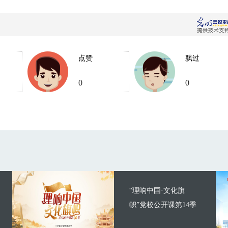
点赞
飘过
0
0
“理响中国·文化旗
帜”党校公开课第14季