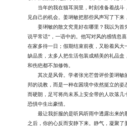
当年的我在猫耳洞里，时刻准备着战斗，
见自己的机会。姜琍敏把那些风声写了下来
姜琍敏的散文究竟好在哪里？我以为首先
说平常话”，一语中的。他写对风的感情忽
在家多待一日；假期结束前夜，又盼着风大
缺品质，太多人把生活包装成精美的礼品盒
和伤疤都不加修饰。
其次是风骨。学者张光芒曾评价姜琍敏的散
邦的说教，而是一种在困境中依然挺立的姿
而硬朗，足可将尚未系上安全带的人吹落几
恐惧中生出豪情。
最让我折服的是听风听雨中透露出来的那股
之后，你的心反而安静下来。静气，凝聚了