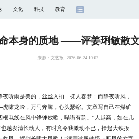
论
文化
科技
教育
命本身的质地 ——评姜琍敏散
来源：
文艺报
2026-06-24 10:02
夜听雨是美的，丝丝入扣，抚人春梦；而静夜听风，
—虎啸龙吟，万马奔腾，心头瑟缩。文章写自己在煤矿
四根电线在风中铮铮放歌，嗡嗡有韵。“人越高，如在几
来也越发清长动人，有时竟令我激动不已，操起大铁扳
士临风，挥剑长啸大风歌！”读完这段铁塔上听风的文字