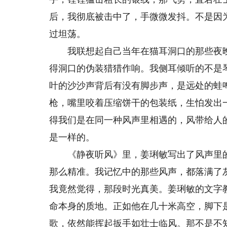
后，我彻底被击中了，手微微发抖。不是因
过坦荡。
我联想起自己当年在猫耳洞口的那些夜晚
得洞口的伪装猎猎作响。我侧耳倾听的不是
叶的沙沙声背后有没有脚步声，是远处的蛙
枪，嘴里咬着压缩饼干的包装纸，生怕发出
得我们是在同一种风声里相遇的，风带给人
是一样的。
《静夜听风》里，姜琍敏写出了风声里的
那么精准。我记忆中的那些风声，都落满了
我竟然觉得，那段时光真美。姜琍敏的文字
命本身的质地。正如他在几十米高空，脚下
歌，依然能挥起扳手如壮士临风。那不是不