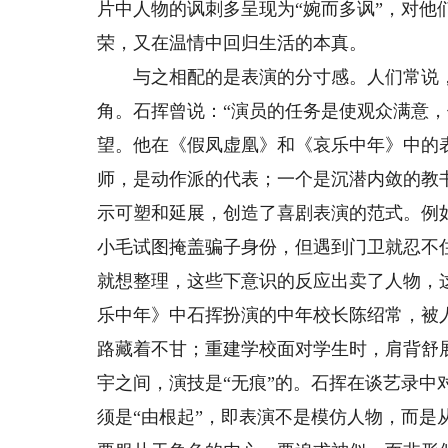
片中人物的讽刺多呈现为“婉而多讽”，对他
荣，又在温情中回归生活的本真。
与之相配的是表演的分寸感。人们常说，
角。石挥曾说：“演员的任务是使观众满意
望。他在《假凤虚凰》和《哀乐中年》中的
师，是动作派的代表；一个是沉潜内敛的教
示可塑和延展，创造了喜剧表演的范式。例
小毛试图掩盖骗子身份，但遇到门卫就忍不
就想整理，这些下意识的反应出卖了人物，
乐中年》中石挥扮演的中年校长陈绍常，被
路藏着不甘；重建学校面对学生时，肩背舒
宇之间，演技是“无痕”的。石挥在谈艺录
须是“由根起”，即表演不是模仿人物，而