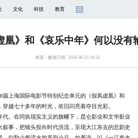
论
文化
科技
教育
虚凰》和《哀乐中年》何以没有
来源：
解放日报
2026-06-25 10:22
届上海国际电影节特别纪念单元的《假凤虚凰》和
，穿越七十多年的时光，依旧闪亮着夺目光彩。
年代。在同执现实主义的旗幡下，昆仑影业和文华影业
大叙事，把镜头投向时代洪流，呈现大江东去的悲剧史
界，勾勒小桥流水的喜剧小品。如果说，以《一江春水