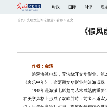
时政
国际
时评
理
首页
>
光明文艺评论频道
>
看客
>
正文
《假凤
作者：金涛
追溯海派电影，无法绕开文华影业。第28
《哀乐中年》，这两颗文华影业的沧海遗珠
1945年是海派电影趋向艺术成熟的重要
在美学风格上形成了双峰并峙：前者不避宏
诗；后者远离纷乱时局，将笔触伸进内心世