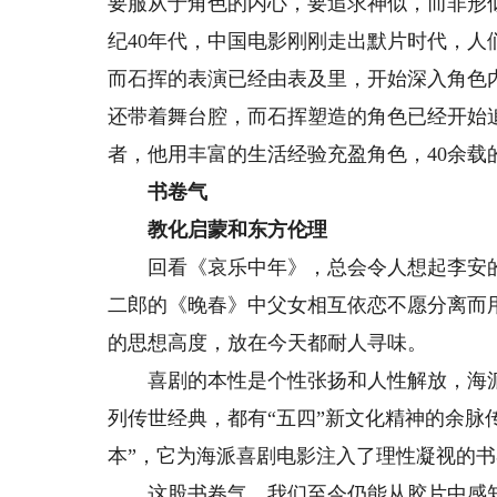
要服从于角色的内心，要追求神似，而非形
纪40年代，中国电影刚刚走出默片时代，
而石挥的表演已经由表及里，开始深入角色
还带着舞台腔，而石挥塑造的角色已经开始
者，他用丰富的生活经验充盈角色，40余
书卷气
教化启蒙和东方伦理
回看《哀乐中年》，总会令人想起李安的
二郎的《晚春》中父女相互依恋不愿分离而
的思想高度，放在今天都耐人寻味。
喜剧的本性是个性张扬和人性解放，海派
列传世经典，都有“五四”新文化精神的余脉
本”，它为海派喜剧电影注入了理性凝视的
这股书卷气，我们至今仍能从胶片中感