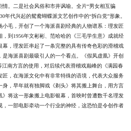
剧情。二是社会风俗和市井讽喻。全片“男女相互骗
30年代兴起的鸳鸯蝴蝶派文艺创作中的“拆白党”形象。
杨小毛，开创了一个海派喜剧经典的人物谱系：理发匠
相，到1956年文彬彬、范哈哈的《三毛学生意》成就经
上银幕，理发匠串起了一条完整的具有传奇色彩的滑稽戏
，是海派喜剧最吸引人的一个看点。《假凤虚凰》开创
话等江南方言的使用，对后续代表滑稽戏巅峰的《满园春
发匠，在海派文化中有非常特殊的语境，代表大众服务
一身，早年就有独脚戏《剃头》将其搬上舞台，用方言
凰》将这一形象搬上电影银幕，首映时曾遭数千名理发
视，一部电影牵动一个行业的神经，这恐怕是令创作者