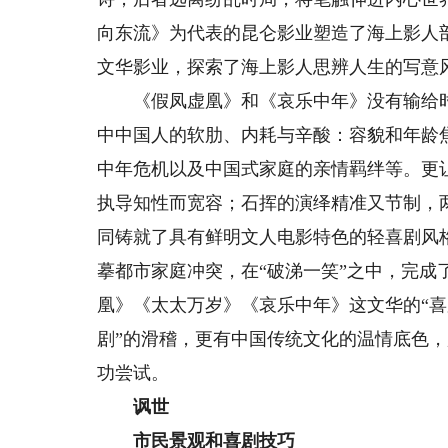
向东流》为代表的昆仑影业塑造了海上影人
文华影业，探索了海上影人思辨人生的写意
《假凤虚凰》和《哀乐中年》没有输给时
中中国人的软肋、内耗与辛酸：容貌和年龄
中年危机以及中国式家庭的亲情羁绊等。更
执导知性而宽容；石挥的演绎精准又节制，
同铸就了具有鲜明文人电影特色的轻喜剧风
摹都市家庭冲突，在“破涕一笑”之中，完成
凰》《太太万岁》《哀乐中年》这文华的“喜
剧”的滑稽，更有中国传统文化的温情底色
功尝试。
讽世
市民景观和喜剧技巧