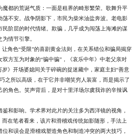
为魔都的荒诞气质：一面是租界的畸形繁荣。歌舞升平
动荡不安。战争阴影下，市民为柴米油盐奔波。老电影
海市民阶层的时代情绪。欺骗，几乎成为闯荡上海滩的谋
之为情节引擎。
让角色“受限”的喜剧黄金法则，在关系错位和骗局揭穿
女双方互为对象的“骗中骗”，《哀乐中年》中老父亲对
万岁》开场婆媳间关于碎碗的捉迷藏中，家庭主妇“善意
技巧之所以高级，在于它并非嘲笑穷人装富，而是揭示了
己的角色。笑声背后，是对十里洋场尔虞我诈的辛辣讽
鉴和影响。学术界对此片的关注多为西洋镜的视角，
响。而在笔者看来，该片和滑稽戏传统如影随形，手法上
错位和误会是滑稽戏塑造角色和制造冲突的两大技巧，