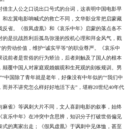
借主人公之口说出口号式的台词，这表明中国电影早
。和左翼电影呐喊式的救亡不同，文华影业常把启蒙藏
我反省。《假凤虚凰》和《哀乐中年》启蒙的落点各不
对的是抗战胜利后孤岛弥漫的投机心理和拜金风气，戳
”的劳动价值，维护“诚实平等”的职业尊严。《哀乐中
果说前者是世俗的行为矫治，后者则触及了国人的根本
，颠覆中国人对家庭观婚姻观和生死观的刻板规训。男
”“中国除了青年就是老年，好像没有中年似的”“我们中
而并不讲究怎么样好好地活下去”，堪称20世纪40年代
麻雀》等讽刺大片不同，文人喜剧电影的叙事，始终
《哀乐中年》在冲突中含思辨，知识分子打破世俗偏见
泰式的离家出走；《假凤虚凰》于讽刺中见体恤，甚至