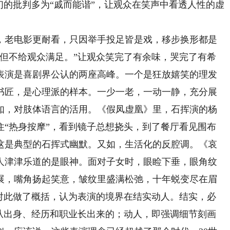
们的批判多为“戚而能谐”，让观众在笑声中看透人性的虚
老电影更耐看，只因举手投足皆是戏，移步换形都是
，但不给观众满足。”让观众笑完了有余味，哭完了有希
表演是喜剧界公认的两座高峰。一个是狂放嬉笑的理发
书匠，是心理派的样本。一少一老，一动一静，充分展
如，对肢体语言的活用。《假凤虚凰》里，石挥演的杨
住“热身按摩”，看到镜子总想挠头，到了餐厅看见围布
这是典型的石挥式幽默。又如，生活化的反腔调。《哀
人津津乐道的是眼神。面对子女时，眼睑下垂，眼角纹
展，嘴角扬起笑意，皱纹里盛满松弛，十年蜕变尽在眉
中对此做了概括，认为表演的境界在结实动人。结实，必
是从出身、经历和职业长出来的；动人，即强调细节刻画