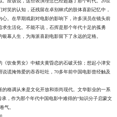
似。应该说，这些表演理念已经超越了那个时代。20世
人们对笑的认知，还残留在卓别林式的肢体喜剧记忆中，
内心。在早期戏剧对电影的影响下，许多演员在镜头前
追求生活化。不能不说，石挥是那个年代十足的孤勇
载的银幕人生，为海派喜剧电影留下了永远的定格。
《饮食男女》中鳏夫黄昏恋的石破天惊；想起小津安
用说谎掩饰爱的吞吞吐吐，70多年前中国电影曾经触及
的格调从来是文化开放和崇尚现代。文华影业的一系
传承，作为那个年代中国电影中难得的“知识分子启蒙文
书卷气。
知。