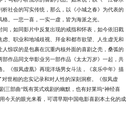
剖析社会的写实传统，那么，以《小城之春》为代表的
风格。一悲一喜，一实一虚，皆为海派之光。
间，如同影片中反复出现的戒指和怀表，如今依旧戳
焦虑、职业和地域歧视、拜金和都市欲望、人生虚无和
让人惊叹的是包裹在沉重内核外面的喜剧之壳，桑弧的
两部作品同文华影业另一部作品《太太万岁》一起，共
格。《假凤虚凰》再现洋场男女斗法，《哀乐中年》描
了对世相的忠实记录和对人性的深刻洞察。《假凤虚
剧三部曲”既有英式戏剧的幽默，也有好莱坞“神经喜
，用今天的眼光来看，可谓早期中国电影喜剧本土化的成