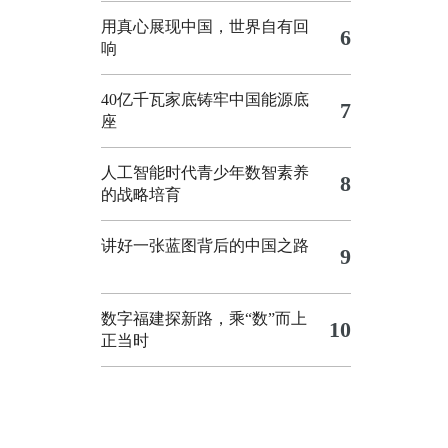
用真心展现中国，世界自有回
6
响
40亿千瓦家底铸牢中国能源底
7
座
人工智能时代青少年数智素养
8
的战略培育
讲好一张蓝图背后的中国之路
9
数字福建探新路，乘“数”而上
10
正当时