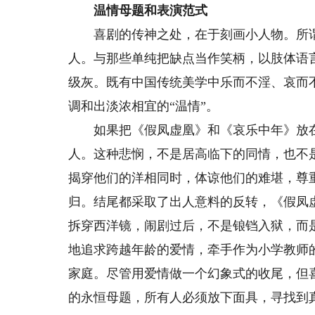
温情母题和表演范式
喜剧的传神之处，在于刻画小人物。所谓
人。与那些单纯把缺点当作笑柄，以肢体语
级灰。既有中国传统美学中乐而不淫、哀而
调和出淡浓相宜的“温情”。
如果把《假凤虚凰》和《哀乐中年》放在
人。这种悲悯，不是居高临下的同情，也不
揭穿他们的洋相同时，体谅他们的难堪，尊
归。结尾都采取了出人意料的反转，《假凤虚
拆穿西洋镜，闹剧过后，不是锒铛入狱，而
地追求跨越年龄的爱情，牵手作为小学教师
家庭。尽管用爱情做一个幻象式的收尾，但
的永恒母题，所有人必须放下面具，寻找到