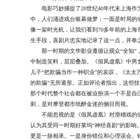
电影巧妙捕捉了20世纪40年代末上海作
中，人们涌进戏台银幕做梦；一面是时局的
像一架时光机，让我们看到70多年前的上
生手段，喜剧片忠实地记录了这一点，并奉
那一时期的文华影业遵循让观众“全知”，
中制造笑料，层层叠加。《假凤虚凰》中男
儿子“把欺骗当作一种职业”的哀叹，《太太
的欺骗”无所遁形。正如评论者指出，这些
那个时代整个社会都在被迫扮演一个不是自
刺，是对摩登都市纸醉金迷的侧目而视。
不能忽视的是《假凤虚凰》对滑稽戏的借
认为其受同一时期好莱坞“神经喜剧”的影
更是一脉相承。一是身份错位和心理误会。