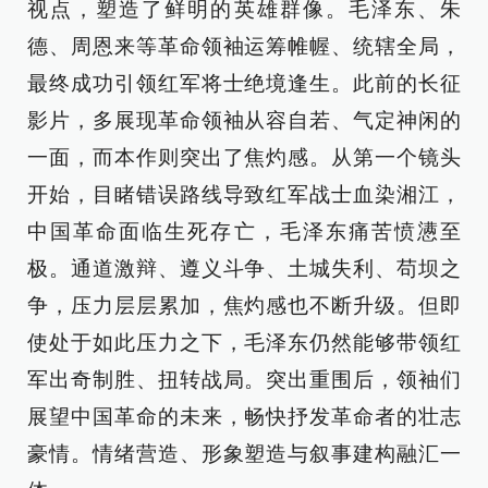
视点，塑造了鲜明的英雄群像。毛泽东、朱
德、周恩来等革命领袖运筹帷幄、统辖全局，
最终成功引领红军将士绝境逢生。此前的长征
影片，多展现革命领袖从容自若、气定神闲的
一面，而本作则突出了焦灼感。从第一个镜头
开始，目睹错误路线导致红军战士血染湘江，
中国革命面临生死存亡，毛泽东痛苦愤懑至
极。通道激辩、遵义斗争、土城失利、苟坝之
争，压力层层累加，焦灼感也不断升级。但即
使处于如此压力之下，毛泽东仍然能够带领红
军出奇制胜、扭转战局。突出重围后，领袖们
展望中国革命的未来，畅快抒发革命者的壮志
豪情。情绪营造、形象塑造与叙事建构融汇一