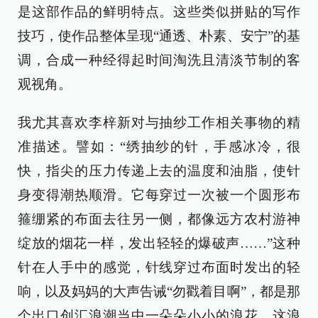
是这部作品的鲜明特点。这些类似拼贴的写作
技巧，使作品整体呈现“通透、朴素、安宁”的基
调，合成一种经得起时间淘洗且清淡节制的客
观视角。
我尤其喜欢李梓新对与抽纱工作相关事物的精
准描述。譬如：“绣抽纱的针，手感冰冷，很
快，指尖的压力传递上去的温度和油脂，使针
身变得潮热顺滑。它每穿过一次被一个圆形布
箍绷紧的布面去往另一侧，都像远方农村游神
绽放的烟花一样，发出轻轻的爆破声……”这种
针在人手中的感觉，针线穿过布面时发出的轻
响，以及妈妈的大声告诫“勿戳着目啊”，都是那
个出口创汇浪潮当中一朵朵小小的浪花。这浪