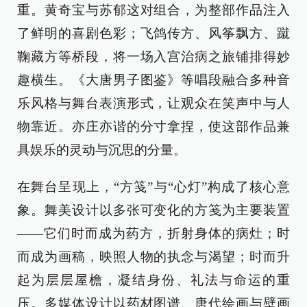
重。黄奇宝与苏郁这对组合，为整部作品注入
了鲜明的喜剧色彩；飞鸽传方、风筝飘方、蹴
鞠藏方等桥段，将一场入宫治病之旅铺排得妙
趣横生。《大唐男子图鉴》等唱段融合多种音
乐风格与舞台表演形式，让观众在笑声中与人
物靠近。亦庄亦谐的分寸拿捏，使这部作品兼
具娱乐的灵动与沉思的分量。
在舞台呈现上，“方笺”与“心灯”构成了核心意
象。舞美设计以多张可变化的方笺为主要装置
——它们时而成为药方，折射身体的病灶；时
而成为画稿，映照人物的执念与渴望；时而升
起为层层屋檐，凝结身份、礼法与命运的重
压。多媒体设计以药材图谱、唐代绘画与壁画