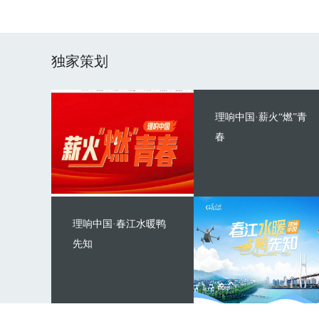
独家策划
理响中国·薪火“燃”青
春
理响中国·春江水暖鸭
先知