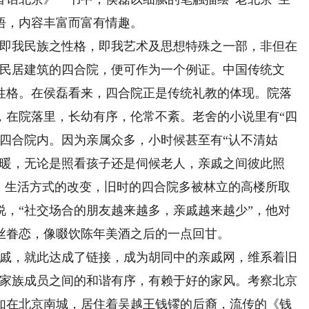
悟，内容丰富而富有情趣。
即我民族之性格，即我艺术及思想特殊之一部，非但在
型民居建筑的四合院，便可作为一个例证。中国传统文
性格。在侯磊看来，四合院正是传统礼教的体现。院落
，在院落里，长幼有序，伦常不紊。老舍的小说里有“四
四合院内。因为亲属众多，小时候甚至有“认不清姑
温暖，无论是照看孩子还是伺候老人，亲戚之间彼此照
境、生活方式的改变，旧时的四合院多被林立的高楼所取
说，“社交场合的朋友越来越多，亲戚越来越少”，他对
丝眷恋，像啜饮陈年美酒之后的一点回甘。
戚，就此达成了链接，成为胡同中的亲戚网，维系着旧
持家族成员之间的和谐有序，有赖于好的家风。考察北京
如在北京南城，居住着吴越王钱镠的后裔，流传的《钱