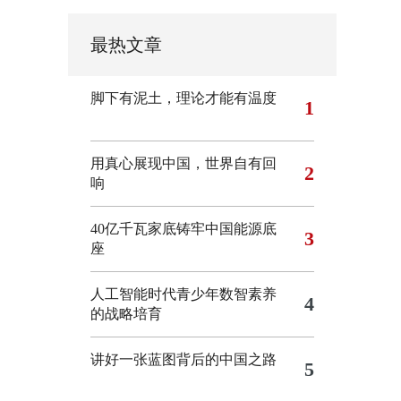
最热文章
脚下有泥土，理论才能有温度
1
用真心展现中国，世界自有回
2
响
40亿千瓦家底铸牢中国能源底
3
座
人工智能时代青少年数智素养
4
的战略培育
讲好一张蓝图背后的中国之路
5