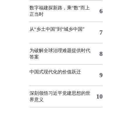
数字福建探新路，乘“数”而上
6
正当时
从“乡土中国”到“城乡中国”
7
为破解全球治理难题提供时代
8
答案
中国式现代化的价值跃迁
9
深刻领悟习近平党建思想的世
10
界意义