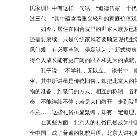
氏家训》中有这样一句话：“道德传家，十
过三代。”其中蕴含着重义轻利的家庭价值
如今，居住在四合院里的世家大族多已析
还需要赓续。只是传统家风若要顺应现代生
风门规，有必要革除。侯磊认为，“新式楼
得个人成长能有更广阔的眼界和更大的成就。
孔子说：“不学礼，无以立。”该书中，侯
俗。其中所讲虽是传统旧俗，却把北京人的
物的准备，到敲门的方式、相互的称谓，各
奏，不能连续不停；若是大门敞开，走到院
不意……这些礼俗虽显繁缛，却有一定道理
在某些方面，北京人的礼俗已然成为中国人
全中国，成了普遍的礼貌用语。北京人讲礼