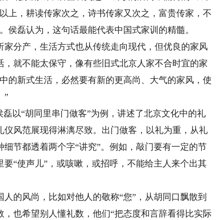
代以上，耕读传家次之，诗书传家又次之，富贵传家，不
观。侯磊认为，这句话最能代表中国式家训的精髓。
家分产，生活方式也从传统走向现代，但优良的家风
活，就不能太保守，像有些旧式北京人家不合时宜的家
房中的新式生活，必然要有新的更高尚、大气的家风，使
”
磊以“胡同里串门做客”为例，讲述了北京文化中的礼
礼仪风范展现得淋漓尽致。出门做客，以礼为重，从礼
种细节都透着两个字“讲究”。例如，敲门要有一定的节
里要“使声儿”，或咳嗽，或招呼，不能给主人来个出其
。
的风尚，比如对他人的敬称“您”，从胡同口飘散到
数，也希望别人懂礼数，他们“把态度和言辞看得比实际