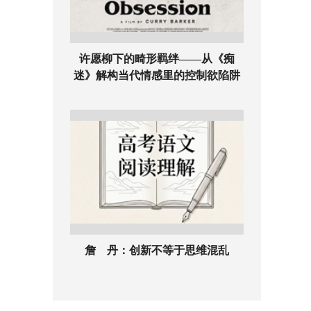
许愿柳下的畸形羁绊——从《痴
迷》解构当代情感里的控制欲陷阱
詹 丹：创新不等于思维混乱