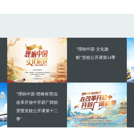
“理响中国·文化旗
帜”党校公开课第14季
“理响中国·铿锵有理|在
改革开放中开辟广阔前
景暨党校公开课第十二
季”