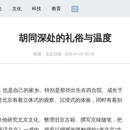
论
文化
科技
教育
胡同深处的礼俗与温度
来源：
北京日报
2026-07-03 09:18
也是自己的家乡。特别是那些出生在四合院、成长于
，对北京有着立体式的观察、沉浸式的体验，同时有着别
他研究北京文化、整理旧京古籍、撰写京味随笔，把
香话北京》一书中，侯磊以细腻的笔触描绘“老北京”生