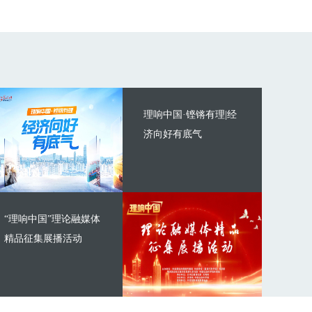
理响中国·铿锵有理|经
济向好有底气
“理响中国”理论融媒体
精品征集展播活动