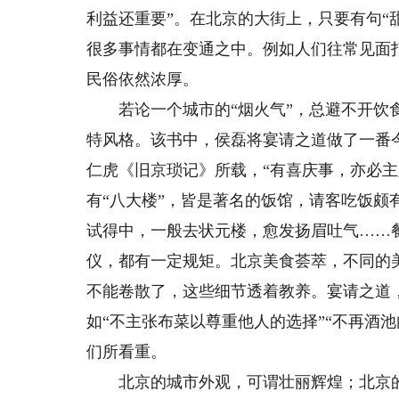
利益还重要”。在北京的大街上，只要有句“
很多事情都在变通之中。例如人们往常见面
民俗依然浓厚。
若论一个城市的“烟火气”，总避不开饮食
特风格。该书中，侯磊将宴请之道做了一番
仁虎《旧京琐记》所载，“有喜庆事，亦必
有“八大楼”，皆是著名的饭馆，请客吃饭
试得中，一般去状元楼，愈发扬眉吐气……
仪，都有一定规矩。北京美食荟萃，不同的
不能卷散了，这些细节透着教养。宴请之道
如“不主张布菜以尊重他人的选择”“不再酒
们所看重。
北京的城市外观，可谓壮丽辉煌；北京的