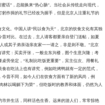
甜蜜话”，总能换来“热心肠”。当社会从传统走向现代，
打躬作揖的礼节已经改为握手，但是北京人注重礼节的
文化。中国人讲“民以食为天”，北京的饮食文化有其独
今昔对比。在过去，主人请客都要亲自登门送帖，如夏
主人或其子弟亲诣亲友家一一请之，非是则不敬。”北京
颇有讲究：买卖开张，一般去东兴楼，图个生意兴隆；考
餐桌旁坐定，“礼制比吃饭更重要”，宾主位次、用餐礼
美食在吃法上也有讲究，例如吃烤鸭就有一定的范式，
，今昔不同，如今人们在饮食方面有了新的风尚，例
池肉林以喝躺下为荣”，但吃饭时的教养和体面，仍然为人
市井生活，同样活色生香。远来的游人们，常常惊艳