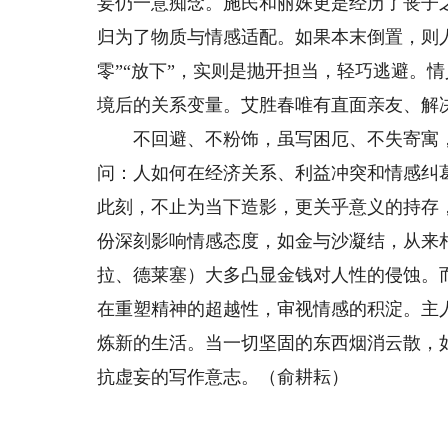
妄仍一意痴念。施民和丽姝更是经历了丧子
归为了物质与情感适配。如果本末倒置，则
零”“放下”，实则是抛开担当，轻巧逃避。
境后的关系变量。艾胜春唯有直面亲友、解
不回避、不粉饰，虽写困厄、不失寄寓，是
问：人如何在经济关系、利益冲突和情感纠
此刻，不止为当下造影，更关乎意义的持存，
份深刻影响情感态度，如金与沙凝结，从来
拉、德莱塞）大多凸显金钱对人性的侵蚀。
在重塑精神的超越性，审视情感的积淀。主
炼新的生活。当一切坚固的东西烟消云散，
抗虚妄的写作意志。（俞耕耘）