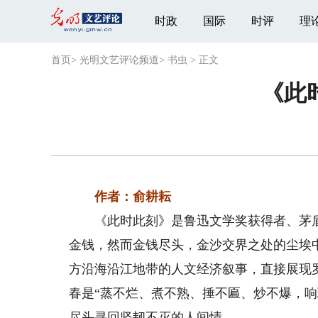
时政
国际
时评
理
首页
>
光明文艺评论频道
>
书虫
>
正文
《此
作者：俞耕耘
《此时此刻》是鲁迅文学奖获得者、茅盾
金钱，然而金钱尽头，金沙交界之处的尘埃
方沿海沿江地带的人文经济叙事，直接展现
春是“蒸不烂、煮不熟、捶不匾、炒不爆，
尽头寻回坚韧不灭的人间情。