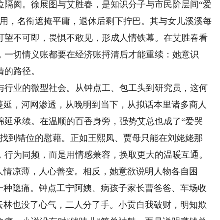
隔阂。徐展图与艾胜春，是知识分子与市民阶层间“爱
无用，名衔遮掩平庸，退休后剩下拧巴。其与女儿溪溪每
可望不可即，畏惧不敢见，形成人情铁幕。在艾胜春看
，一切情义账都要在经济账捋清后才能重续：她意识
情的路径。
行业的微型社会。从钟点工、包工头到研究员，这何
网蔓延，河网渗透，从晚明到当下，从拟话本里诸多商人
绵延承续。在温顺的百香身旁，强势艾总也成了“爱哭
却找到错位的慰藉。正如王熙凤、贾母只能在刘姥姥那
，行为同频，而是用情感兼容，换取更大的温暖互通。
情凉薄，人心善变。相反，她意欲说明人物各自困
十一种隐痛。钟点工宁阿姨、病孩子家长曹爸爸、车场收
柳云林也没了心气，二人分了手。小贡自我破财，明知欺