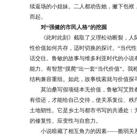
续返场的小姐妹。二人都劝告她，撇下包袱
而起。
对“强健的市民人格”的挖掘
《此时此刻》截取了义理松动断裂，人际
性价值如何共存，适时切换的探讨。“当代
话交往。鲁敏的故事与维多利亚时代的小说
能力、有智慧“摸爬”出一套“当代价值”。
结构兼容重组。如此，故事线索就与价值探
莫泊桑写假项链本无价值，鲁敏写艾胜春本
有偿还，才能给自己交待，使关系复位、秩
土地韧性。它是乡土与都市书写的共通处：无
的修复性、应变性与自愈力。
小说暗藏了相互角力的因素——脆弱关系