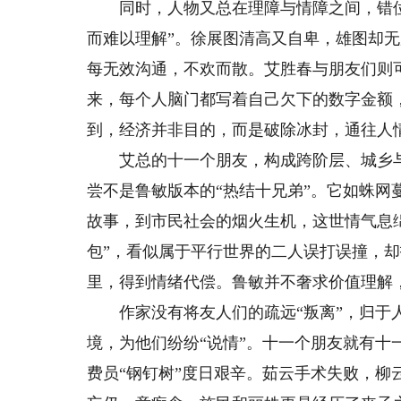
同时，人物又总在理障与情障之间，错位
而难以理解”。徐展图清高又自卑，雄图却
每无效沟通，不欢而散。艾胜春与朋友们则
来，每个人脑门都写着自己欠下的数字金额
到，经济并非目的，而是破除冰封，通往人
艾总的十一个朋友，构成跨阶层、城乡与
尝不是鲁敏版本的“热结十兄弟”。它如蛛
故事，到市民社会的烟火生机，这世情气息
包”，看似属于平行世界的二人误打误撞，
里，得到情绪代偿。鲁敏并不奢求价值理解
作家没有将友人们的疏远“叛离”，归于人
境，为他们纷纷“说情”。十一个朋友就有
费员“钢钉树”度日艰辛。茹云手术失败，