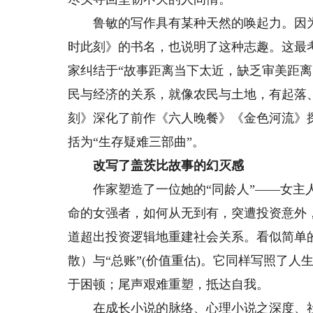
鲁敏的写作具有某种天然的唤起力。因为她
时此刻》的书名，也说明了这种志趣。这最
家纠结于“故事距离当下太近，缺乏审美距离
民与经济的关系，就像农民与土地，有起落
刻》深化了前作《六人晚餐》《金色河流》
括为“生存疑难三部曲”。
改写了盖茨比故事的幻灭感
作家塑造了一位她的“同龄人”——女主人
命的女强者，如何从无到有，突遭投资意外
道超出投资逻辑地重建社会关系。看似简单的
散）与“总账”(价值重估)。它同样写照了人
于困顿；尾声艰难重塑，抵达自我。
在成长小说的脉络、心理小说之深度、社