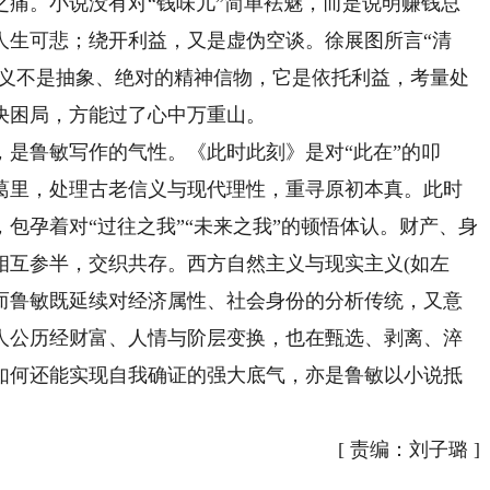
之痛。小说没有对“钱味儿”简单袪魅，而是说明赚钱总
人生可悲；绕开利益，又是虚伪空谈。徐展图所言“清
情义不是抽象、绝对的精神信物，它是依托利益，考量处
决困局，方能过了心中万重山。
鲁敏写作的气性。《此时此刻》是对“此在”的叩
葛里，处理古老信义与现代理性，重寻原初本真。此时
包孕着对“过往之我”“未来之我”的顿悟体认。财产、身
相互参半，交织共存。西方自然主义与现实主义(如左
而鲁敏既延续对经济属性、社会身份的分析传统，又意
人公历经财富、人情与阶层变换，也在甄选、剥离、淬
如何还能实现自我确证的强大底气，亦是鲁敏以小说抵
[
责编：刘子璐
]