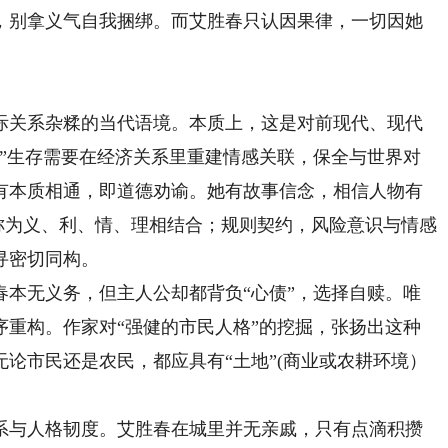
，别拿义气自我捆绑。而艾胜春只认因果律，一切因她
关系杂糅的当代语境。本质上，这是对前现代、现代
性”生存需要在经济关系里重建情感关联，保全与世界对
有本质相通，即道德劝谕。她有故事信念，相信人物有
我称为义、利、情、理相结合；规则契约，风险意识与情感
寻密切同构。
无义务，但主人公却都背负“心债”，选择自赎。唯
序重构。作家对“强健的市民人格”的挖掘，张扬出这种
论市民还是农民，都应具有“土地”(商业或农耕环境）
与人格韧度。艾胜春在城里并无亲戚，只有点滴积攒