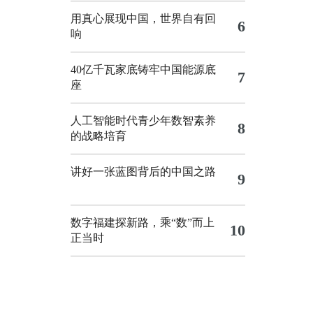
用真心展现中国，世界自有回
6
响
40亿千瓦家底铸牢中国能源底
7
座
人工智能时代青少年数智素养
8
的战略培育
讲好一张蓝图背后的中国之路
9
数字福建探新路，乘“数”而上
10
正当时