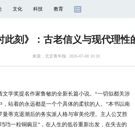
论
文化
科技
教育
时此刻》：古老信义与现代理性
来源：
北京青年报
2026-07-08 10:20
文学奖提名作家鲁敏的全新长篇小说。“一切似都关涉
中，站着的永远都是一个个具体的柔软的人。”本书以南
罗曼蒂克退潮后的务实派人格与审美伦理。主人公艾胜
响珰珰一粒铜豌豆”，在人生的低谷重新出发，在失去的