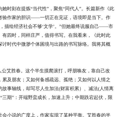
时刻在提炼“当代性”，聚焦“同代人”。长篇新作《此
考验作家的胆识——一切正在见证，语境即是当下。作
，描绘经济社会不够‘文学’。”但她最终说服自己——市
、有四时，同样庄严，值得书写。在我看来，《此时此
探讨时代中微渺个体困境与出路的书写脉络。我将其概
公艾胜春。这个半生摸爬滚打，呼朋唤友，靠自己改
，累及朋友；又如何备感疏远、孤绝；又如何以人情之
故事轴线，却写尽人生加法(财富积累）、减法(人情离
生“三期”：开端野蛮成长，加速上升；中期跌宕起伏，限
会小说的广度上，作家实现了某种平衡。艾胜春的半