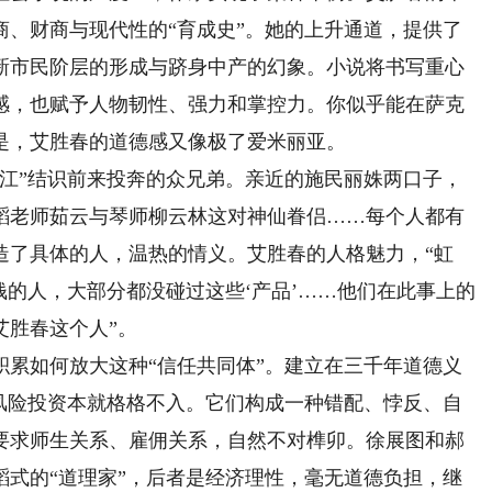
商、财商与现代性的“育成史”。她的上升通道，提供了
新市民阶层的形成与跻身中产的幻象。小说将书写重心
感，也赋予人物韧性、强力和掌控力。你似乎能在萨克
是，艾胜春的道德感又像极了爱米丽亚。
”结识前来投奔的众兄弟。亲近的施民丽姝两口子，
蹈老师茹云与琴师柳云林这对神仙眷侣……每个人都有
造了具体的人，温热的情义。艾胜春的人格魅力，“虹
钱的人，大部分都没碰过这些‘产品’……他们在此事上的
艾胜春这个人”。
如何放大这种“信任共同体”。建立在三千年道德义
业风险投资本就格格不入。它们构成一种错配、悖反、自
要求师生关系、雇佣关系，自然不对榫卯。徐展图和郝
蹈式的“道理家”，后者是经济理性，毫无道德负担，继