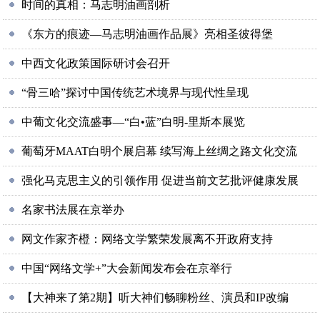
时间的真相：马志明油画剖析
《东方的痕迹—马志明油画作品展》亮相圣彼得堡
中西文化政策国际研讨会召开
“骨三哈”探讨中国传统艺术境界与现代性呈现
中葡文化交流盛事—“白•蓝”白明-里斯本展览
葡萄牙MAAT白明个展启幕 续写海上丝绸之路文化交流
强化马克思主义的引领作用 促进当前文艺批评健康发展
名家书法展在京举办
网文作家齐橙：网络文学繁荣发展离不开政府支持
中国“网络文学+”大会新闻发布会在京举行
【大神来了第2期】听大神们畅聊粉丝、演员和IP改编