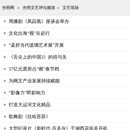
光明网
»
光明文艺评论频道
»
文艺现场
周播剧《凤囚凰》座谈会举办
文化出海“视”在必行
“孟舒当代玻璃艺术展”开展
《舌尖上的中国3》的得与失
57亿元票房点“燃”春节档
为网文产业发展持续赋能
“影像力”即影响力
打造大运河文化精品
歌舞剧《拉哈苏苏》
大型纪录片《新时代·百县兴》于湘西花垣县开机