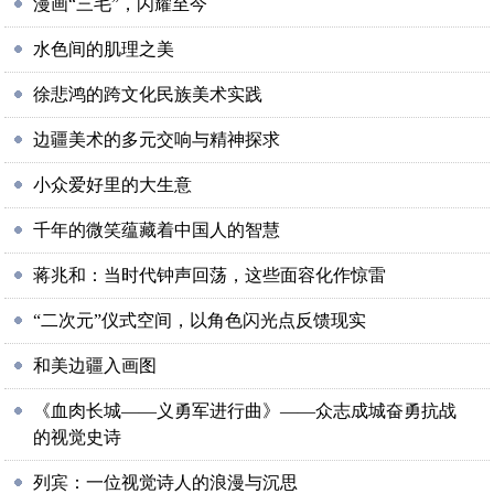
漫画“三毛”，闪耀至今
水色间的肌理之美
徐悲鸿的跨文化民族美术实践
边疆美术的多元交响与精神探求
小众爱好里的大生意
千年的微笑蕴藏着中国人的智慧
蒋兆和：当时代钟声回荡，这些面容化作惊雷
“二次元”仪式空间，以角色闪光点反馈现实
和美边疆入画图
《血肉长城——义勇军进行曲》——众志成城奋勇抗战
的视觉史诗
列宾：一位视觉诗人的浪漫与沉思