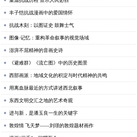
重温抗战历程 宣示人民必胜
丰子恺抗战漫画中的爱国情怀
抗战木刻：以图证史 鼓舞士气
图像·记忆：重构革命叙事的视觉场域
澎湃不屈精神的音画史诗
《避难群》《流亡图》中的历史图景
西部画派：地域文化的积淀与时代精神的共鸣
用离血脉最近的方式讲述西北叙事
东西文明交汇之地的艺术奇观
进与新，是潘玉良一生的关键字
敦煌情 飞天梦——刘璟的敦煌题材画作