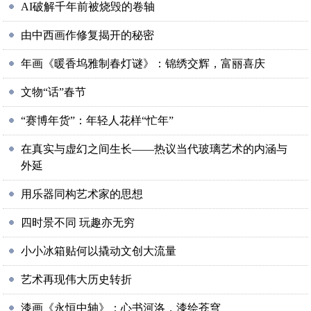
AI破解千年前被烧毁的卷轴
由中西画作修复揭开的秘密
年画《暖香坞雅制春灯谜》：锦绣交辉，富丽喜庆
文物“话”春节
“赛博年货”：年轻人花样“忙年”
在真实与虚幻之间生长——热议当代玻璃艺术的内涵与
外延
用乐器同构艺术家的思想
四时景不同 玩趣亦无穷
小小冰箱贴何以撬动文创大流量
艺术再现伟大历史转折
漆画《永恒中轴》：心书河洛，漆绘苍穹