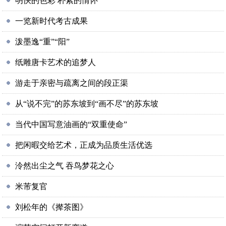
明快的色彩 朴素的情怀
一览新时代考古成果
泼墨逸“重”“阳”
纸雕唐卡艺术的追梦人
游走于亲密与疏离之间的段正渠
从“说不完”的苏东坡到“画不尽”的苏东坡
当代中国写意油画的“双重使命”
把闲暇交给艺术，正成为品质生活优选
泠然出尘之气 吞鸟梦花之心
米芾复官
刘松年的《撵茶图》