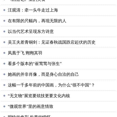
汪观清：牵一头牛走过上海
在有限的尺幅内，再现无限的人
以当代艺术呈现东方诗意
吴王夫差青铜剑：见证春秋战国跌宕起伏的历史
凤凰于飞 翙翙其羽
看多个版本的“崔莺莺与张生”
她画的并非肖像，而是身心自洽的自己
这幅一千多年前的中国画，为什么“很不中国”？
“无文物”展览要炫技更要文化内核
“微观世界”里的画意情致