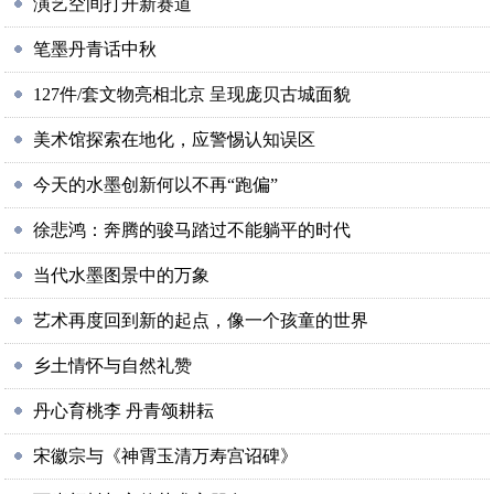
演艺空间打开新赛道
笔墨丹青话中秋
127件/套文物亮相北京 呈现庞贝古城面貌
美术馆探索在地化，应警惕认知误区
今天的水墨创新何以不再“跑偏”
徐悲鸿：奔腾的骏马踏过不能躺平的时代
当代水墨图景中的万象
艺术再度回到新的起点，像一个孩童的世界
乡土情怀与自然礼赞
丹心育桃李 丹青颂耕耘
宋徽宗与《神霄玉清万寿宫诏碑》