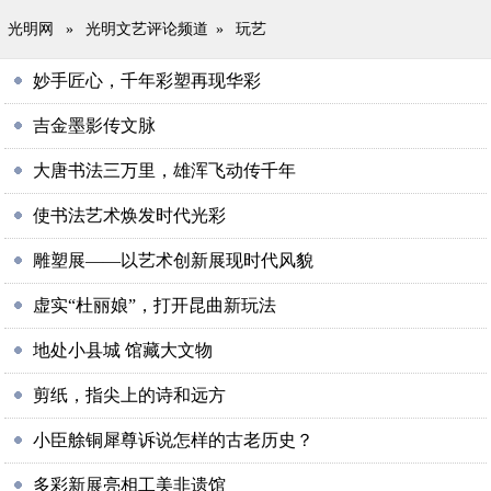
光明网
»
光明文艺评论频道
»
玩艺
妙手匠心，千年彩塑再现华彩
吉金墨影传文脉
大唐书法三万里，雄浑飞动传千年
使书法艺术焕发时代光彩
雕塑展——以艺术创新展现时代风貌
虚实“杜丽娘”，打开昆曲新玩法
地处小县城 馆藏大文物
剪纸，指尖上的诗和远方
小臣艅铜犀尊诉说怎样的古老历史？
多彩新展亮相工美非遗馆