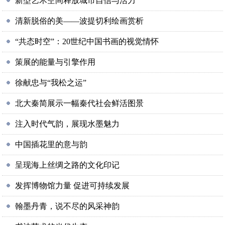
新型艺术空间释放城市自信与活力
清新脱俗的美——波提切利绘画赏析
“共态时空”：20世纪中国书画的视觉情怀
策展的能量与引擎作用
徐献忠与“我松之运”
北大秦简展示一幅秦代社会鲜活图景
注入时代气韵，展现水墨魅力
中国插花里的意与韵
呈现海上丝绸之路的文化印记
发挥博物馆力量 促进可持续发展
翰墨丹青，说不尽的风采神韵