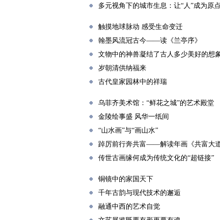
多元视角下的城市生息：让“人”成为原
触摸地球脉动 感受生命变迁
翰墨风流冠古今——读《兰亭序》
文物中的神兽凝结了古人多少美好的想
岁朝清供纳福来
古代皇家园林中的祥瑞
乌菲齐美术馆：“鲜花之城”的艺术殿堂
金陵绘事盛 风华一纸间
“山水画”与“画山水”
踔厉前行奔共富——解读年画《共富大
传世古画缘何成为传统文化的“超链接”
铜镜中的家国天下
千年古韵与现代技术的邂逅
融通中西的艺术自觉