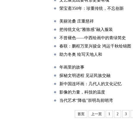
文艺展览既要有形更要有魂
荣宝斋350年：珍重传统，不忘创新
美丽沧桑 庄重慈祥
把传统文化“雅致感”融入服装
不曾褪色——中西绘画中的青绿简史
春联：鹏程万里兴骏业 鸿运千秋绘锦图
助力冬奥 绘写天地人和
年画里的故事
探秘文明进程 见证民族交融
新中国连环画：几代人的文化记忆
影像的力量，科技的温度
当代艺术“降临”崇明岛前哨湾
首页
上一页
1
2
3