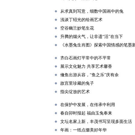
从求真到写意，细数中国画中的兔
浅谈丁绍光的绘画艺术
空谷幽兰妙笔生花
升腾的烟火气，让非遗“活”在当下
《水墨兔生肖图》探索中国情感的笔墨
齐白石画灯平常中的不平常
展示文化魅力 共享艺术馨香
儵鱼出游从容，“鱼之乐”庆有余
故宫里珍藏的兔子
指尖绽放的艺术
在保护中发展，在传承中利用
春自卯时报起 福由玉兔奉来
文坛名家上新，丰茂书写呈现多面生活
年画：一纸点缀美好年华