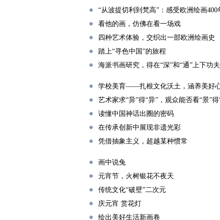
“从波提切利到梵高”：感受欧洲绘画400
看他的画，仿佛在看一场戏
四种艺术体验，交织出一部欧洲绘画史
踏上“寻色中国”的旅程
海派书画研究，得在“深”和“通”上下功夫
学校美育——扎根文化沃土，涵养美好
艺术家求“异”得“异”，观众能否看“景”得
读懂中国神话出圈的密码
在传承创新中展现非遗光彩
凭借抽象主义，超越某种惯常
画中说兔
元宵节，火树银花不夜天
传统文化“破壁”二次元
庆元宵 赏花灯
绘出美好生活新画卷