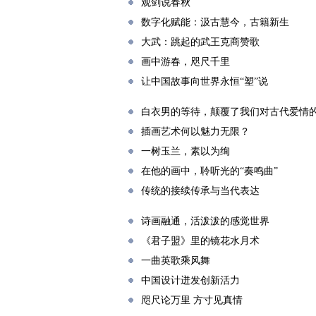
观剑说春秋
数字化赋能：汲古慧今，古籍新生
大武：跳起的武王克商赞歌
画中游春，咫尺千里
让中国故事向世界永恒“塑”说
白衣男的等待，颠覆了我们对古代爱情
插画艺术何以魅力无限？
一树玉兰，素以为绚
在他的画中，聆听光的“奏鸣曲”
传统的接续传承与当代表达
诗画融通，活泼泼的感觉世界
《君子盟》里的镜花水月术
一曲英歌乘风舞
中国设计迸发创新活力
咫尺论万里 方寸见真情