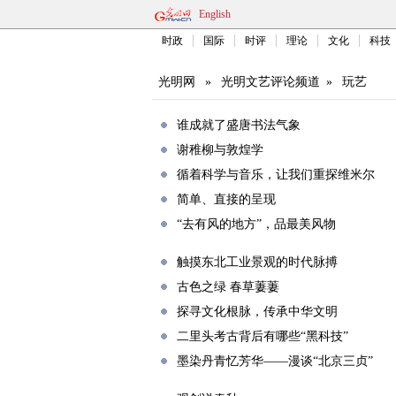
English
时政
国际
时评
理论
文化
科技
光明网
»
光明文艺评论频道
»
玩艺
谁成就了盛唐书法气象
谢稚柳与敦煌学
循着科学与音乐，让我们重探维米尔
简单、直接的呈现
“去有风的地方”，品最美风物
触摸东北工业景观的时代脉搏
古色之绿 春草萋萋
探寻文化根脉，传承中华文明
二里头考古背后有哪些“黑科技”
墨染丹青忆芳华——漫谈“北京三贞”