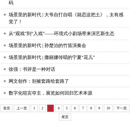
码
场景里的新时代 | 大爷自打自唱《就恋这把土》，太有感
觉了！
从“观戏”到“入戏”——环境式小剧场带来演艺新生态
场景里的新时代 | 孙楚泊的竹笛演奏会
场景里的新时代 | 撒丽娜传唱的宁夏“花儿”
徐强：书评是一种对话
网文创作：别被套路给套路了
数字化喧宾夺主，展览如何回归艺术本源
首页
上一页
1
2
3
4
5
6
7
8
9
10
下一页
尾页