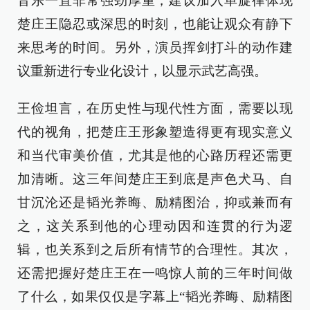
音乐一直非常强劲厚重，建议加入单旋律体现
楚庄王隐忍或深思的时刻，也能让观众有静下
来思考的时间。另外，演员挥剑打斗的动作建
议重新进行专业化设计，以显示武艺高强。
王俭坦言，在历史性与现代性方面，需要以现
代的视角，把楚庄王形象塑造得更有现实意义
和当代审美价值，尤其是他的心路历程还需更
加清晰。这三年间楚庄王到底是声色犬马、自
甘沉沦还是韬光养晦、励精图治，抑或兼而有
之，这关系到他的心理动因和连贯的行为逻
辑，也关系到之后所有情节的合理性。其次，
还需把握好楚庄王在一鸣惊人前的三年时间做
了什么，如果仅仅是字幕上“韬光养晦、励精图