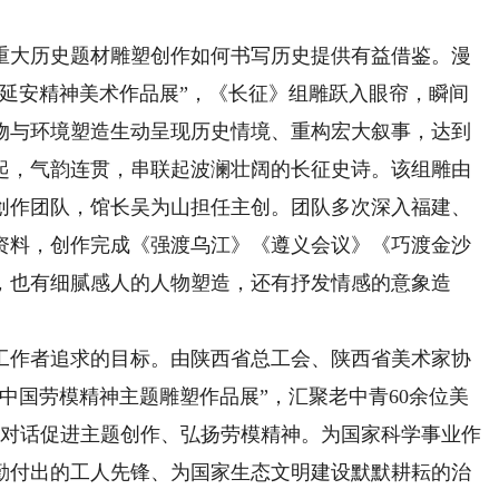
大历史题材雕塑创作如何书写历史提供有益借鉴。漫
、延安精神美术作品展”，《长征》组雕跃入眼帘，瞬间
物与环境塑造生动呈现历史情境、重构宏大叙事，达到
起，气韵连贯，串联起波澜壮阔的长征史诗。该组雕由
创作团队，馆长吴为山担任主创。团队多次深入福建、
资料，创作完成《强渡乌江》《遵义会议》《巧渡金沙
，也有细腻感人的人物塑造，还有抒发情感的意象造
作者追求的目标。由陕西省总工会、陕西省美术家协
中国劳模精神主题雕塑作品展”，汇聚老中青60余位美
术对话促进主题创作、弘扬劳模精神。为国家科学事业作
勤付出的工人先锋、为国家生态文明建设默默耕耘的治