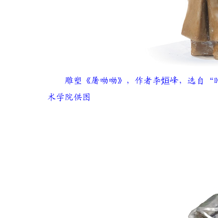
雕塑《屠呦呦》，作者李烜峰，选自“时
术学院供图