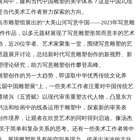
局中，建构当代中国雕塑的美学体系？这是中国式现
是当代美术工作者努力探索的方向。
雕塑馆展出的“大美山河写意中国——2023年写意雕
71件作品，以多元题材展现了写意雕塑形简而意丰的艺术
动，近20位学者、艺术家聚集一堂，围绕写意雕塑的艺
话题展开讨论，总结新时代写意雕塑创作的新视野、新
塑理论研究，助力写意雕塑创作攀登高峰。
塑创作的另一大趋势，即汲取中华优秀传统文化养
六届中国雕塑展”上，一些美术工作者注重对中国传统艺
董绪兴《五贤赋》以现代审美重塑古代人物，凸显东方
书法和绘画中的线条运用于雕塑中，探索新的审美表
创作境界，让观者在欣赏艺术的同时得到启迪。像汤杰
们关于简单和复杂关系的思考。还有一些美术工作者将中
塑造，展现雕塑所具有的空间表现力，传递出浓浓的文化