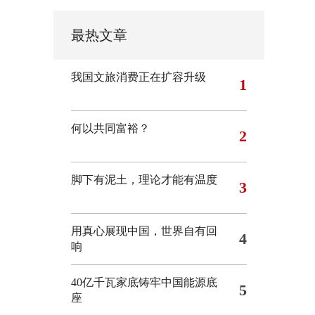
最热文章
我国文旅消费正在扩容升级
1
何以共同富裕？
2
脚下有泥土，理论才能有温度
3
用真心展现中国，世界自有回
4
响
40亿千瓦家底铸牢中国能源底
5
座