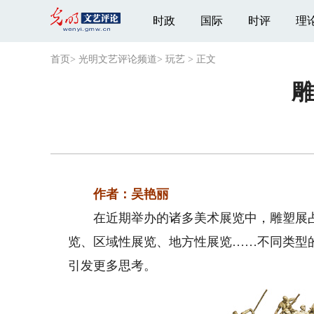
时政
国际
时评
理
首页
>
光明文艺评论频道
>
玩艺
>
正文
雕
作者：吴艳丽
在近期举办的诸多美术展览中，雕塑展占
览、区域性展览、地方性展览……不同类型
引发更多思考。