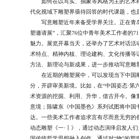
如何在以写实、抽象等风格为主的艺术格
代化视域下雕塑界亟待回答的时代课题，也
写意雕塑近年来备受学界关注。正在青岛市
塑邀请展”，汇聚76位中青年美术工作者的
魅力。展览开幕当天，还举办了艺术对话活
术特点、精神内核、理论建构、文化传播等
方法、新理论与新成果，进一步推动写意雕
在近期的雕塑展中，可以发现当下中国雕
分，开辟审美新境。比如，在“中国姿态·第
术资源的挖掘、利用、升华，借古开今。像
意境；陈啸东《中国墨色》系列试图将中国
达。一些美术工作者追求言有尽而意无穷的
动态雕塑《一·丨》，通过动态演绎启发人
国传统哲学思想融入创作，通过对“物”的