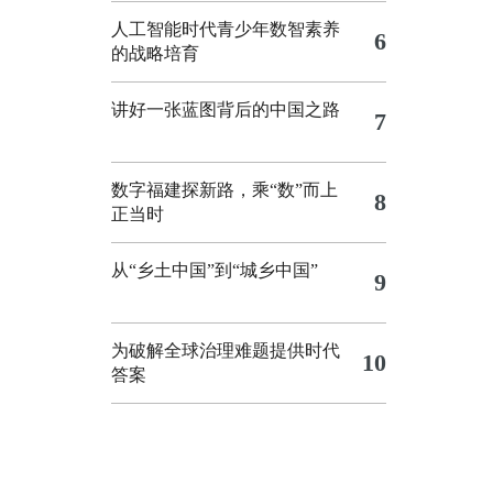
人工智能时代青少年数智素养
6
的战略培育
讲好一张蓝图背后的中国之路
7
数字福建探新路，乘“数”而上
8
正当时
从“乡土中国”到“城乡中国”
9
为破解全球治理难题提供时代
10
答案