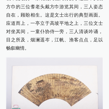
方巾的三位耆老头戴方巾游览其间，三人姿态
自在，顾盼相生。这是文士出行的典型画面。
应道而上，一亭立于高坡平地之上，三位文士
对坐其间，一童仆协侍一旁，三人清谈吟诵，
目之所及，烟澜遥岑，江帆、渔客点点，足以
畅叙幽情。