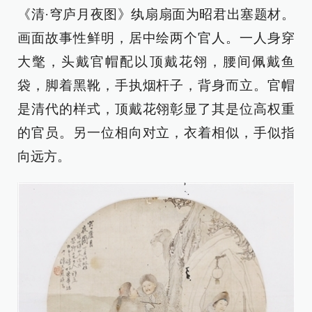
《清·穹庐月夜图》纨扇扇面为昭君出塞题材。
画面故事性鲜明，居中绘两个官人。一人身穿
大氅，头戴官帽配以顶戴花翎，腰间佩戴鱼
袋，脚着黑靴，手执烟杆子，背身而立。官帽
是清代的样式，顶戴花翎彰显了其是位高权重
的官员。另一位相向对立，衣着相似，手似指
向远方。