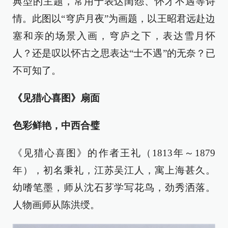
典型的主题，常用于表达闺怨、怀才不遇等诗
情。此图以“穹庐月夜”为画题，以王昭君远赴边
塞和亲的场景入画，穹庐之下，表达雪月怀
人？还是叹以怀古之思表达“士不遇”的无奈？已
不可知了。
《见猎心喜图》扇面
色彩鲜艳，中西合璧
《见猎心喜图》的作者王礼（1813年～1879
年），初名秉礼，江苏吴江人，寓上海甚久。
幼嗜笔墨，师从沈石芗学写花鸟，劲秀洒落。
人物画师从陈洪绶。