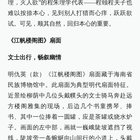
理，灭人欲”的程朱理学代表——程颐程夫子也
难以按捺本心，见到别人打猎而心痒，跃跃欲
试。可见，顺其自然，回归本心的重要。
《江帆楼阁图》扇面
文士出行，畅叙幽情
明仇英（款）《江帆楼阁图》扇面藏于海南省
民族博物馆中。此扇面为典型明代扇面特征。
近景绘柳荫中几位头戴幞头的文士骑马奔赴远
方楼阁雅集的现场，后边几个书童携琴、捧
书、其中一位捧着一圆罐，应是茶罐或烧水炉
子。画面的左中部，画就一巍峨陡坡遮挡了视
线，陡坡旁一条蜿蜒向山间行的小道上，头戴