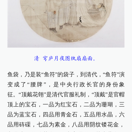
清 穹庐月夜图纨扇扇面。
鱼袋，乃是装“鱼符”的袋子，到清代，“鱼符”演
变成了“腰牌”，是中央行政长官的身份象
征。“顶戴花翎”是清代官服礼制，“顶戴”是官帽
顶上的宝石，一品为红宝石，二品为珊瑚，三
品为蓝宝石，四品用青金石，五品用水晶，六
品用砗磲，七品为素金，八品用阴纹镂花金，