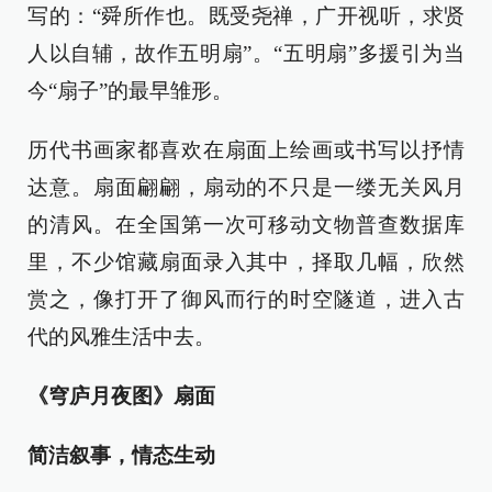
写的：“舜所作也。既受尧禅，广开视听，求贤
人以自辅，故作五明扇”。“五明扇”多援引为当
今“扇子”的最早雏形。
历代书画家都喜欢在扇面上绘画或书写以抒情
达意。扇面翩翩，扇动的不只是一缕无关风月
的清风。在全国第一次可移动文物普查数据库
里，不少馆藏扇面录入其中，择取几幅，欣然
赏之，像打开了御风而行的时空隧道，进入古
代的风雅生活中去。
《穹庐月夜图》扇面
简洁叙事，情态生动