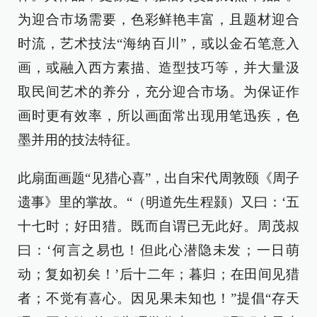
为迎合市场需要，色彩鲜艳丰富，且题材迎合
时流，艺术技法“海纳百川”，或以金石笔意入
画，或融入西方素描、造型技巧等，并大量汲
取民间艺术的养分，充分迎合市场。为保证作
画时更有效率，所以画面常出现用笔迅疾，色
墨并用的技法特征。
此扇面画题“见猎心喜”，出自宋代周敦颐《周子
遗事》里的掌故。“（明道先生程颢）又曰：‘五
十七时；好田猎。既而自谓已无此好。周茂叔
曰：‘何言之易也！但此心潜隐未发；一日萌
动；复如初矣！’后十二年；暮归；在田间见猎
者；不觉有喜心。因见果未知也！”提倡“存天