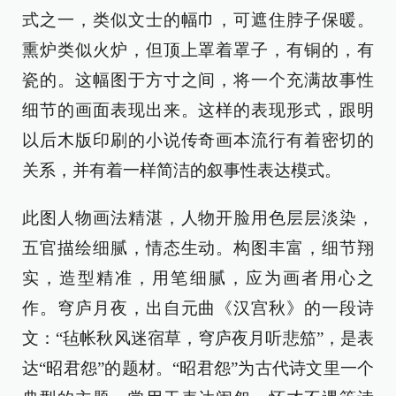
式之一，类似文士的幅巾，可遮住脖子保暖。
熏炉类似火炉，但顶上罩着罩子，有铜的，有
瓷的。这幅图于方寸之间，将一个充满故事性
细节的画面表现出来。这样的表现形式，跟明
以后木版印刷的小说传奇画本流行有着密切的
关系，并有着一样简洁的叙事性表达模式。
此图人物画法精湛，人物开脸用色层层淡染，
五官描绘细腻，情态生动。构图丰富，细节翔
实，造型精准，用笔细腻，应为画者用心之
作。穹庐月夜，出自元曲《汉宫秋》的一段诗
文：“毡帐秋风迷宿草，穹庐夜月听悲笳”，是表
达“昭君怨”的题材。“昭君怨”为古代诗文里一个