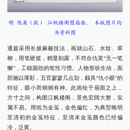
明 仇英（款） 江帆楼阁图扇面。 本版图片均
为资料图
通篇采用长披麻皴技法，画就山石、水纹、翠
柳，用笔硬挺，稍显刻露，不符合仇英“无一笔
懈”，工稳圆劲的笔性习惯。人物形状生动，面
部施以薄彩，五官寥寥几点划，颇具“仇小眼”的
特征，眼小而炯炯有神。此画绘于扇面之上，
方寸之间，构图江帆楼阁，景色宏阔大整，实
属不易。用纸为金笺，金色偏红，为典型晚明
至清初的金笺特征，至清末金笺颜色已经偏
冷，泛黄。