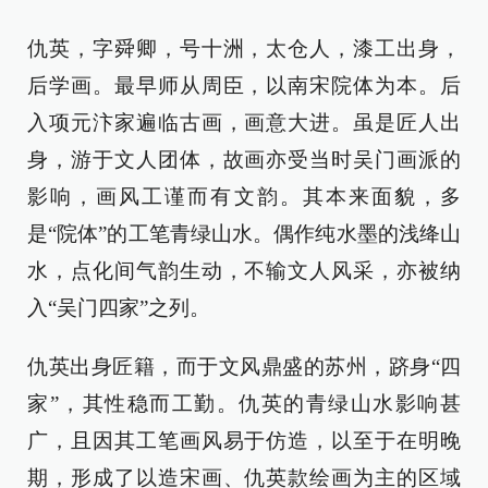
仇英，字舜卿，号十洲，太仓人，漆工出身，
后学画。最早师从周臣，以南宋院体为本。后
入项元汴家遍临古画，画意大进。虽是匠人出
身，游于文人团体，故画亦受当时吴门画派的
影响，画风工谨而有文韵。其本来面貌，多
是“院体”的工笔青绿山水。偶作纯水墨的浅绛山
水，点化间气韵生动，不输文人风采，亦被纳
入“吴门四家”之列。
仇英出身匠籍，而于文风鼎盛的苏州，跻身“四
家”，其性稳而工勤。仇英的青绿山水影响甚
广，且因其工笔画风易于仿造，以至于在明晚
期，形成了以造宋画、仇英款绘画为主的区域