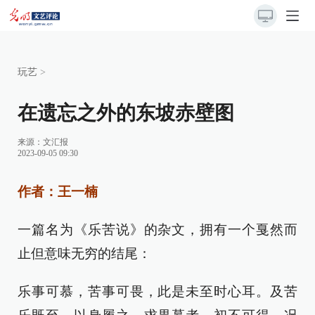
玩艺
>
在遗忘之外的东坡赤壁图
来源：
文汇报
2023-09-05 09:30
作者：王一楠
一篇名为《乐苦说》的杂文，拥有一个戛然而
止但意味无穷的结尾：
乐事可慕，苦事可畏，此是未至时心耳。及苦