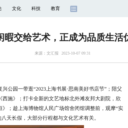
论
文化
科技
教育
闲暇交给艺术，正成为品质生活
来源：
文汇报
2023-10-07 09:31
园一带逛“2023上海书展·思南美好书店节”；陪父
《西施》；打卡全新的文艺地标北外滩友邦大剧院，欣
恒》；趁上海博物馆人民广场馆舍闭馆调整前，观摩“实
的八天长假，大部分行程都与文化艺术有关。