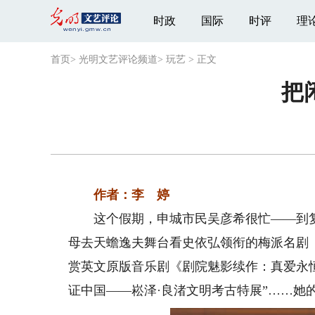
时政
国际
时评
理
首页
>
光明文艺评论频道
>
玩艺
>
正文
把
作者：李 婷
这个假期，申城市民吴彦希很忙——到复兴公
母去天蟾逸夫舞台看史依弘领衔的梅派名剧
赏英文原版音乐剧《剧院魅影续作：真爱永
证中国——崧泽·良渚文明考古特展”……她