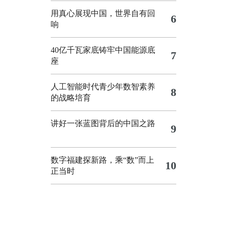
用真心展现中国，世界自有回
6
响
40亿千瓦家底铸牢中国能源底
7
座
人工智能时代青少年数智素养
8
的战略培育
讲好一张蓝图背后的中国之路
9
数字福建探新路，乘“数”而上
10
正当时