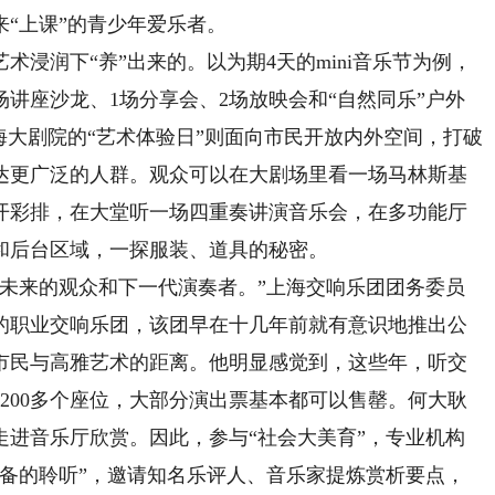
“上课”的青少年爱乐者。
润下“养”出来的。以为期4天的mini音乐节为例，
场讲座沙龙、1场分享会、2场放映会和“自然同乐”户外
海大剧院的“艺术体验日”则面向市民开放内外空间，打破
达更广泛的人群。观众可以在大剧场里看一场马林斯基
开彩排，在大堂听一场四重奏讲演音乐会，在多功能厅
和后台区域，一探服装、道具的秘密。
来的观众和下一代演奏者。”上海交响乐团团务委员
的职业交响乐团，该团早在十几年前就有意识地推出公
市民与高雅艺术的距离。他明显感觉到，这些年，听交
200多个座位，大部分演出票基本都可以售罄。何大耿
走进音乐厅欣赏。因此，参与“社会大美育”，专业机构
准备的聆听”，邀请知名乐评人、音乐家提炼赏析要点，