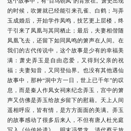
这个故事中，有“百鸟朝凤”的背景在。萧史出现
的时候，吹箫就已经能引来孔雀、白鹤；与弄
玉成婚后，开始学作凤鸣，技艺更上层楼，终
于引来了凤凰与其同栖止；最后，夫妻相偕随
凤凰飞去，还留下如同凤鸣的箫声在人间。在
我们的古代传说中，这个故事是少有的幸福美
满：萧史弄玉是自由恋爱，又得到父亲的祝
福；夫妻知音，又同登仙界。也没有其他遇仙
故事中，那种“洞中方一日，世上已千年”的叹
息，而是秦人作凤女祠来纪念弄玉，宫中的箫
声又仿佛是弄玉给故乡留下的慰藉。天上人间
遥相呼应，皆有情，是方方面面的美满。弄玉
的故事感动了很多后来人，不但有唐人杜光庭
写入《仙传拾遗》，明末冯梦龙、清代蔡元放