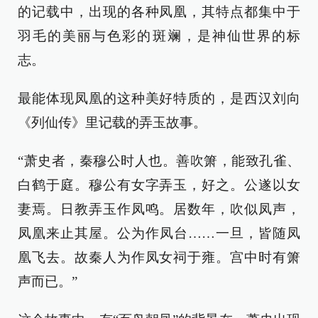
的记载中，出现的各种凤凰，其特点都集中于
羽毛的美丽与色彩的斑斓，是神仙世界的标
志。
最能体现凤凰的这种美好特质的，是西汉刘向
《列仙传》里记载的弄玉故事。
“萧史者，秦穆公时人也。善吹箫，能致孔雀、
白鹤于庭。穆公有女字弄玉，好之。公遂以女
妻焉。日教弄玉作凤鸣。居数年，吹似凤声，
凤凰来止其屋。公为作凤台……一旦，皆随凤
凰飞去。故秦人为作凤女祠于雍。宫中时有箫
声而已。”