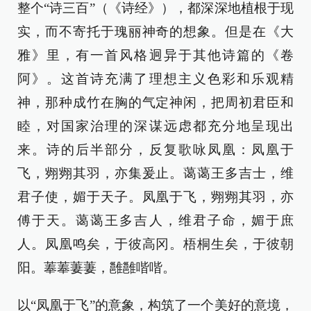
整个“诗三百”（《诗经》），都深深地植根于现
实，而不寄托于瑰丽神奇的想象。但是在《大
雅》里，有一首风格迥异于其他诗篇的《卷
阿》。这首诗充满了理想主义色彩和乐观精
神，那种成竹在胸的气定神闲，把周初君臣和
睦，对国家治理的深谋远虑都充分地呈现出
来。诗的后半部分，反复歌咏凤凰：凤凰于
飞，翙翙其羽，亦集爰止。蔼蔼王多吉士，维
君子使，媚于天子。凤凰于飞，翙翙其羽，亦
傅于天。蔼蔼王多吉人，维君子命，媚于庶
人。凤凰鸣矣，于彼高冈。梧桐生矣，于彼朝
阳。菶菶萋萋，雝雝喈喈。
以“凤凰于飞”的意象，构筑了一个美好的意境，