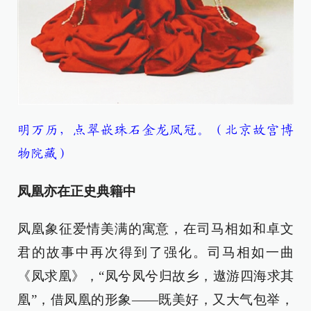
明万历，点翠嵌珠石金龙凤冠。（北京故宫博
物院藏）
凤凰亦在正史典籍中
凤凰象征爱情美满的寓意，在司马相如和卓文
君的故事中再次得到了强化。司马相如一曲
《凤求凰》，“凤兮凤兮归故乡，遨游四海求其
凰”，借凤凰的形象——既美好，又大气包举，