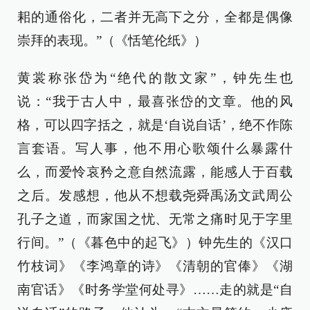
耜的通俗化，二者并无高下之分，全都是偶像
崇拜的表现。”（《恬笔伦纸》）
黄裳称张岱为“绝代的散文家”，钟先生也
说：“我于古人中，最喜张岱的文章。他的风
格，可以四字括之，就是‘自说自话’，绝不作陈
言套语。写人事，他不用心歌颂什么暴露什
么，而爱怜哀矜之意自然流露，能感人于百载
之后。发感想，他从不想载尧舜禹汤文武周公
孔子之道，而家国之忧、无常之痛时见于字里
行间。”（《暮色中的起飞》）钟先生的《汉口
竹枝词》《李鸿章的诗》《清朝的官俸》《湖
南官话》《时务学堂何处寻》……走的就是“自