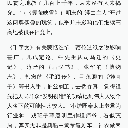
以贯之地教了几百上千年，从来没有人来揭
穿。”（《囊萤映雪》）明末的“浮白主人”开过
这两尊偶像的玩笑，似乎并未影响他们继续高
高地被供在神龛上。
《千字文》有关蒙恬造笔、蔡伦造纸之说影响
甚广，几成定论。钟先生从司马迁的《史
记》、范晔的《后汉书》、张华的《博物
志》、韩愈的《毛颖传》、马永卿的《懒真
子》等书入手，抽丝剥茧，去伪存真，觉得祖
先把人民群众“发明创造”的功绩记到伟大人物个
人名下的可能性比较大。“小炉匠奉太上老君为
行业神，戏班子尊唐明皇作祖师爷，看似荒
唐，其实无非是典籍中黄帝造舟车、神农做耒