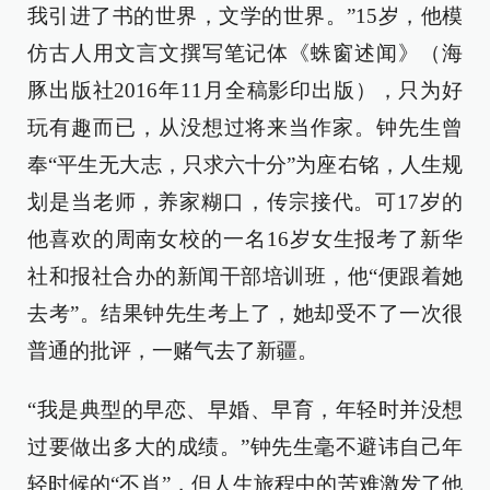
我引进了书的世界，文学的世界。”15岁，他模
仿古人用文言文撰写笔记体《蛛窗述闻》（海
豚出版社2016年11月全稿影印出版），只为好
玩有趣而已，从没想过将来当作家。钟先生曾
奉“平生无大志，只求六十分”为座右铭，人生规
划是当老师，养家糊口，传宗接代。可17岁的
他喜欢的周南女校的一名16岁女生报考了新华
社和报社合办的新闻干部培训班，他“便跟着她
去考”。结果钟先生考上了，她却受不了一次很
普通的批评，一赌气去了新疆。
“我是典型的早恋、早婚、早育，年轻时并没想
过要做出多大的成绩。”钟先生毫不避讳自己年
轻时候的“不肖”，但人生旅程中的苦难激发了他