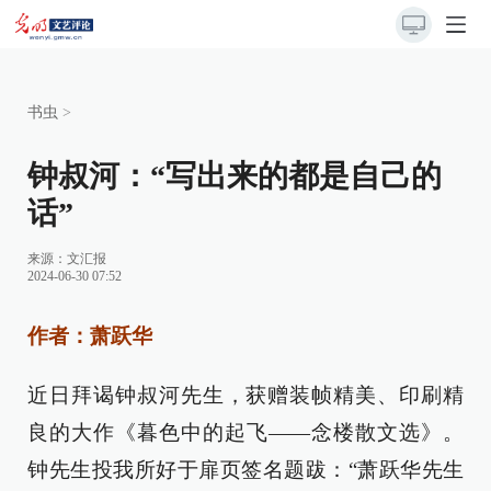
书虫
>
钟叔河：“写出来的都是自己的
话”
来源：
文汇报
2024-06-30 07:52
作者：萧跃华
近日拜谒钟叔河先生，获赠装帧精美、印刷精
良的大作《暮色中的起飞——念楼散文选》。
钟先生投我所好于扉页签名题跋：“萧跃华先生