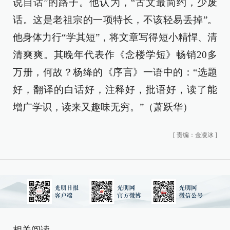
说自话”的路子。他认为，“古文最简约，少废
话。这是老祖宗的一项特长，不该轻易丢掉”。
他身体力行“学其短”，将文章写得短小精悍、清
清爽爽。其晚年代表作《念楼学短》畅销20多
万册，何故？杨绛的《序言》一语中的：“选题
好，翻译的白话好，注释好，批语好，读了能
增广学识，读来又趣味无穷。”（萧跃华）
[
责编：金凌冰
]