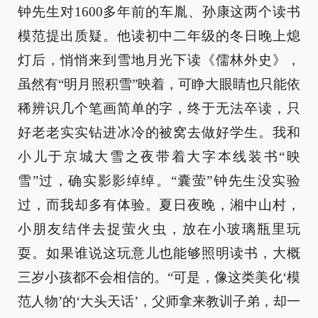
钟先生对1600多年前的车胤、孙康这两个读书
模范提出质疑。他读初中二年级的冬日晚上熄
灯后，悄悄来到雪地月光下读《儒林外史》，
虽然有“明月照积雪”映着，可睁大眼睛也只能依
稀辨识几个笔画简单的字，终于无法卒读，只
好老老实实钻进冰冷的被窝去做好学生。我和
小儿于京城大雪之夜带着大字本线装书“映
雪”过，确实影影绰绰。“囊萤”钟先生没实验
过，而我却多有体验。夏日夜晚，湘中山村，
小朋友结伴去捉萤火虫，放在小玻璃瓶里玩
耍。如果谁说这玩意儿也能够照明读书，大概
三岁小孩都不会相信的。“可是，像这类美化‘模
范人物’的‘大头天话’，父师拿来教训子弟，却一