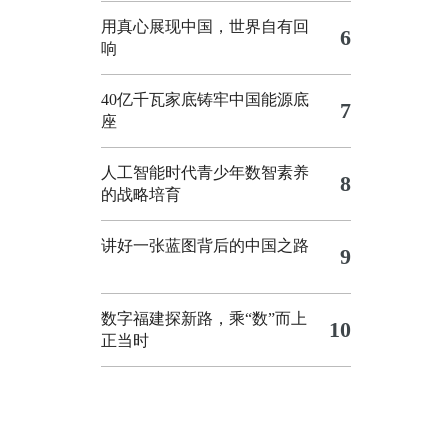
用真心展现中国，世界自有回
6
响
40亿千瓦家底铸牢中国能源底
7
座
人工智能时代青少年数智素养
8
的战略培育
讲好一张蓝图背后的中国之路
9
数字福建探新路，乘“数”而上
10
正当时