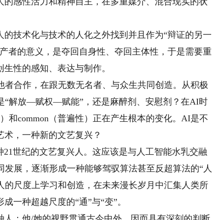
人的感性活力和精神自主，在多重媒介、混合现实的状
的技术化与技术的人化之外找到并且作为“辩证的另一
生产者的意义，是夺回自身性、夺回主体性，于是需要重
创生性的感知、表达与制作。
者合作，在跟无数无名者、与众生共同创造。从积极
是“解放—赋权—赋能”，还是麻醉剂、安慰剂？在AI时
性）和common（普遍性）正在产生根本的变化。AI是不
艺术，一种新的文艺复兴？
种21世纪的文艺复兴人。这应该是与人工智能水乳交融
同发展，逐渐形成一种能够驾驭算法甚至反超算法的“人
然人的尺度上学习和创造，在未来漫长岁月中汇集人类所
成一种超越尺度的“通”与“变”。
人：他/她的视野贯通古今中外，因而具有深刻的判断