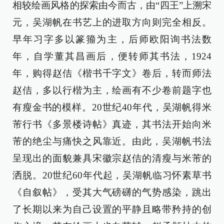
相较绘画风格的探索由今而古，由“四王”上溯宋
元，吴湖帆在书艺上的进取方向则完全相反。
早年习字多以篆籀为主，后师欧阳询书法数
年，自学董其昌画后，便转师其书法，1924
年，购得赵佶《楷书千字文》卷后，转而师法
赵佶，多以行楷为主，绘画有不少卷前题字也
有瘦金书的模样。20世纪40年代，吴湖帆得米
芾行书《多景楼诗帖》真迹，其书法开始向米
芾的绝尘与痛快之风靠近。由此，吴湖帆书法
呈现出的面貌兼具宋徽宗赵佶的清瘦与米芾的
洒脱。20世纪60年代起，吴湖帆临习怀素草书
《自叙帖》，受其大气磅礴的气势感染，跳出
了长期以来为自己设置的平静且略带矜持的创