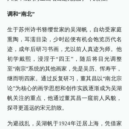
调和“南北”
生于苏州诗书簪缨世家的吴湖帆，自幼受家庭
熏陶，耳濡目染，少时起便有机会饱览历代名
迹，成年后研习书画，尤以前人真迹为师。他
初学戴熙，浸淫于“四王”，随后将目光调整
至“南宗”系统的其他画家，先是吴历、恽寿平，
继而明四家。通过反复研习，董其昌以“南北宗
论”为核心的画学思想和创作实践逐渐成为吴湖
帆关注的重点，他通过董其昌一窥前人风貌，
探寻更遥远的宋元韵致。
为避战乱，吴湖帆于1924年迁居上海，凭借家