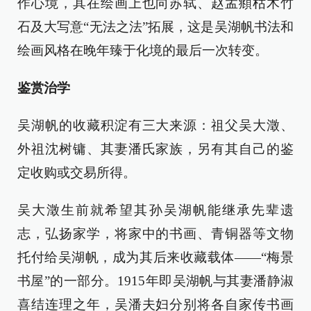
作心境，其在绘画上也向苏轼、赵孟頫枯木竹
石及大写意“无法之法”拓展，这是吴湖帆书法和
绘画风格在晚年臻于化境的最后一次转变。
鉴赏治学
吴湖帆的收藏积淀有三大来源：祖父吴大澂、
外祖沈树镛、其妻潘氏家族，另有其自己的鉴
定收购或交易所得。
吴大澂生前就希望其孙吴湖帆能继承先辈遗
志，弘扬家学，将家中的书画、青铜器等文物
托付给吴湖帆，成为其后来收藏载体——“梅景
书屋”的一部分。1915年即吴湖帆与其妻潘静淑
喜结连理之年，吴潘夫妇分别将各自家传书画