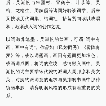
后，吴湖帆与朱疆村、冒鹤亭、叶恭绰、吴
梅、龙榆生、周鍊霞等诸同好聆谈词学。后来
又搜读历代词集、结词社，拾昔贤句读以成唱
和，渐渐步入词的创作之境。
以词滋养笔墨，吴湖帆的绘画，可谓“词中有
画，画中有词”。作品如《风娇雨秀》《雾障青
罗》等，或以词题画，画因有题而更加增色；
或画词成图，将词的意境、感情融入画中。吴
湖帆的词主要学宋代婉约派词人周邦彦和吴文
英，对婉约派词意的追求与吴湖帆书画中那种
缜丽丰腴、清隽明润风格的形成有着重要的关
系。