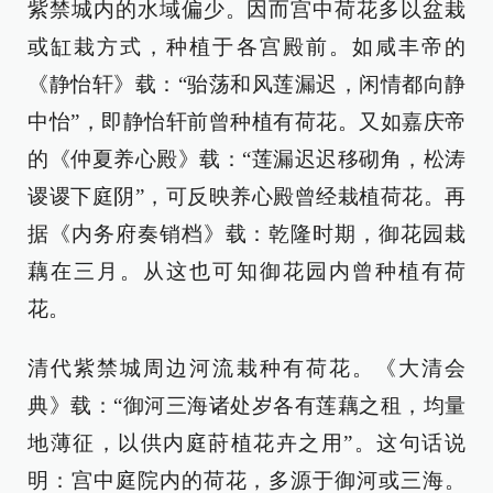
紫禁城内的水域偏少。因而宫中荷花多以盆栽
或缸栽方式，种植于各宫殿前。如咸丰帝的
《静怡轩》载：“骀荡和风莲漏迟，闲情都向静
中怡”，即静怡轩前曾种植有荷花。又如嘉庆帝
的《仲夏养心殿》载：“莲漏迟迟移砌角，松涛
谡谡下庭阴”，可反映养心殿曾经栽植荷花。再
据《内务府奏销档》载：乾隆时期，御花园栽
藕在三月。从这也可知御花园内曾种植有荷
花。
清代紫禁城周边河流栽种有荷花。《大清会
典》载：“御河三海诸处岁各有莲藕之租，均量
地薄征，以供内庭莳植花卉之用”。这句话说
明：宫中庭院内的荷花，多源于御河或三海。