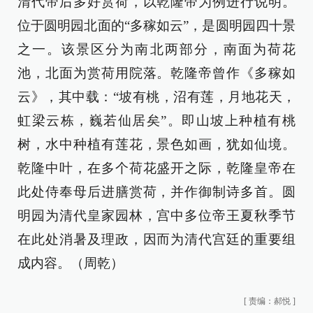
清代帝后多好赏荷，以乾隆帝为例进行说明。
位于圆明园北面的“多稼如云”，是圆明园四十景
之一。该景区分为南北两部分，南面为荷花
池，北面为赏荷用院落。乾隆帝曾作《多稼如
云》，其中载：“坡有桃，沼有莲，月地花天，
虹梁云栋，巍若仙居矣”。即山坡上种植有桃
树，水中种植有莲花，景色如画，犹如仙境。
乾隆中叶，在多个荷花盛开之际，乾隆皇帝在
此处侍奉母后进膳赏荷，并作御制诗多首。圆
明园为清代皇家园林，宫中多位帝王夏秋季节
在此处消暑及理政，因而为清代宫廷的重要组
成内容。（周乾）
[
责编：郝悦
]