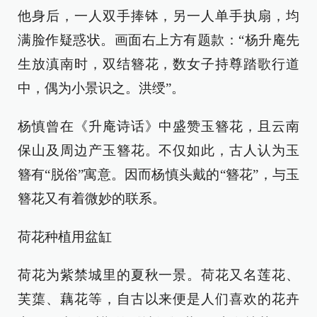
他身后，一人双手捧钵，另一人单手执扇，均
满脸作疑惑状。画面右上方有题款：“杨升庵先
生放滇南时，双结簪花，数女子持尊踏歌行道
中，偶为小景识之。洪绶”。
杨慎曾在《升庵诗话》中盛赞玉簪花，且云南
保山及周边产玉簪花。不仅如此，古人认为玉
簪有“脱俗”寓意。因而杨慎头戴的“簪花”，与玉
簪花又有着微妙的联系。
荷花种植用盆缸
荷花为紫禁城里的夏秋一景。荷花又名莲花、
芙蕖、藕花等，自古以来便是人们喜欢的花卉