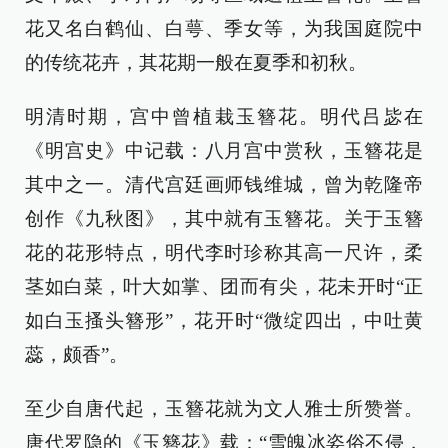
花又名白鹤仙、白萼、季女等，为我国庭院中
的传统花卉，其花期一般在夏季和初秋。
明清时期，宫中曾植栽玉簪花。明代吕毖在
《明宫史》中记载：八月宫中赏秋，玉簪花是
其中之一。清代宫廷画师钱维城，曾为乾隆帝
创作《九秋图》，其中就有玉簪花。关于玉簪
花的花形特点，明代李时珍称其高一尺许，柔
茎如白菜，叶大如掌、团而有尖，花未开时“正
如白玉搔头簪形”，花开时“微绽四出，中吐黄
蕊，颇香”。
至少自唐代起，玉簪花就为文人雅士所赞誉。
唐代罗隐的《玉簪花》载：“雪魄冰姿俗不侵，