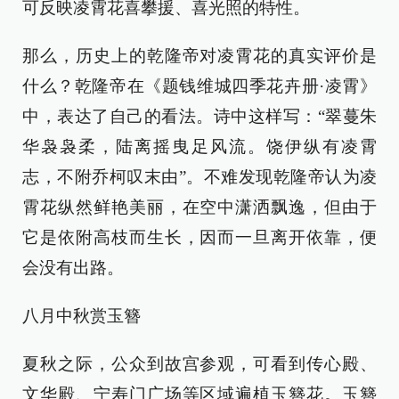
可反映凌霄花喜攀援、喜光照的特性。
那么，历史上的乾隆帝对凌霄花的真实评价是
什么？乾隆帝在《题钱维城四季花卉册·凌霄》
中，表达了自己的看法。诗中这样写：“翠蔓朱
华袅袅柔，陆离摇曳足风流。饶伊纵有凌霄
志，不附乔柯叹末由”。不难发现乾隆帝认为凌
霄花纵然鲜艳美丽，在空中潇洒飘逸，但由于
它是依附高枝而生长，因而一旦离开依靠，便
会没有出路。
八月中秋赏玉簪
夏秋之际，公众到故宫参观，可看到传心殿、
文华殿、宁寿门广场等区域遍植玉簪花。玉簪