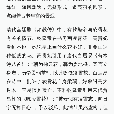
绛红，随风飘逸，无疑形成一道亮丽的风景，
点缀着古老皇宫的景观。
清代宫廷剧《如懿传》中，有乾隆帝与凌霄花
有关的情节。乾隆帝在书房画凌霄花，高贵妃
看到不悦。她说皇上画什么花不好，非要画这
种低贱的花。高贵妃引用了唐代白居易《有木
诗八首》：“朝为拂云花，暮为委地樵。寄言立
身者，勿学柔弱苗”，以此贬低凌霄花。白居易
在诗中，批评了凌霄花自身柔弱，好攀附高大
树木，容易随其覆亡。不料乾隆帝引用宋代贾
昌朝的《咏凌霄花》：“披云似有凌霄志，向日
宁无捧日心”，予以驳斥。此情节虽然虚构，但