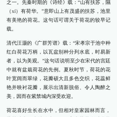
之一。先秦时期的《诗经》载：“山有扶苏，隰
（xí）有荷华。”意即山上有茂盛的扶苏，池里
有美艳的荷花。这句话可谓关于荷花的较早记
载。
清代汪灏的《广群芳谱》载：“宋孝宗于池中种
红白荷花万柄，以瓦盆别种分列水底，时易新
者，以为美观。”这句话说明至少在宋代的宫廷
中就有盆栽荷花的先例。夏秋时节，荷花的花
叶宽阔而翠绿，花瓣硕大且多色交织，花蕊鲜
艳并映衬花瓣，展示出清新脱俗、令人陶醉之
美，因而在紫禁城内深受欢迎。
荷花喜好生长在水中，但相对皇家园林而言，