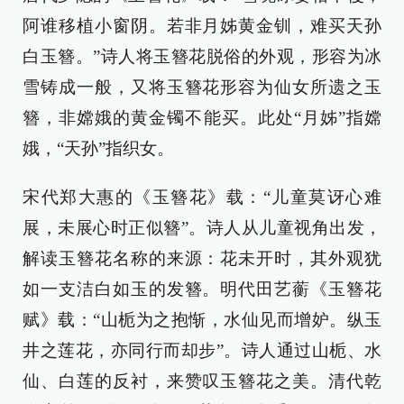
阿谁移植小窗阴。若非月姊黄金钏，难买天孙
白玉簪。”诗人将玉簪花脱俗的外观，形容为冰
雪铸成一般，又将玉簪花形容为仙女所遗之玉
簪，非嫦娥的黄金镯不能买。此处“月姊”指嫦
娥，“天孙”指织女。
宋代郑大惠的《玉簪花》载：“儿童莫讶心难
展，未展心时正似簪”。诗人从儿童视角出发，
解读玉簪花名称的来源：花未开时，其外观犹
如一支洁白如玉的发簪。明代田艺蘅《玉簪花
赋》载：“山栀为之抱惭，水仙见而增妒。纵玉
井之莲花，亦同行而却步”。诗人通过山栀、水
仙、白莲的反衬，来赞叹玉簪花之美。清代乾