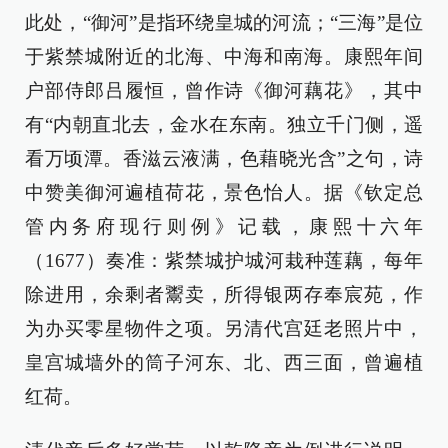
此处，“御河”是指环绕皇城的河流；“三海”是位
于紫禁城附近的北海、中海和南海。康熙年间
户部侍郎吕履恒，曾作诗《御河藕花》，其中
有“内朝直北去，金水在东南。独立千门侧，遥
看万顷潭。香滋云液满，色藉晓光含”之句，诗
中赞美御河遍植荷花，景色怡人。据《钦定总
管内务府现行则例》记载，康熙十六年
（1677）奏准：紫禁城护城河栽种莲藕，每年
除进用，余剩者鬻卖，所得银两存奉宸苑，作
为办买零星物件之项。另清代宫廷老照片中，
皇宫城墙外的筒子河东、北、西三面，曾遍植
红荷。