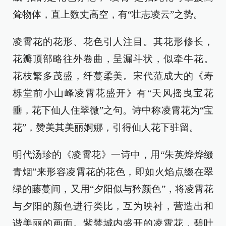
耸物体，直上数丈高空，有“壮志凌云”之势。
凌霄花的花形、花色引人注目。其花形修长，
花瓣顶部略往外卷曲，呈漏斗状，似牵牛花。
花枝繁多茂盛，纤蔓柔美。宋代范成大的《寿
栎堂前小山峰凌霄花盛开》有“天风摇曳宝花
垂，花下仙人住翠微”之句。诗中称凌霄花为“宝
花”，赞美其美丽婀娜，引得仙人花下驻留。
明代汤珍的《凌霄花》一诗中，用“朱英烨烨缀
青烟”来形容凌霄花的花色，即如火焰点缀在翠
绿的藤蔓间，又用“夕阳似与矜颜色”，将凌霄花
与夕阳的颜色进行类比，互为映衬，营造出和
谐美丽的画面。紫禁城内盛开的凌霄花，碧叶