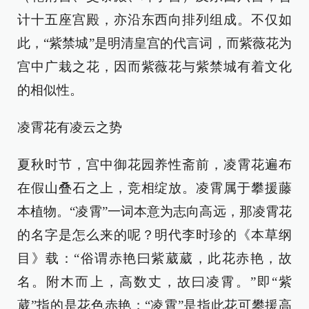
计十五座宫殿，亦沿东西向排列组成。不仅如
此，“紫禁城”是明清皇宫的代言词，而紫薇花为
宫中广栽之花，因而紫薇花与紫禁城有着文化
的相似性。
凌霄花有凌云之势
夏秋时节，宫中御花园养性斋前，凌霄花遍布
在假山叠石之上，竞相绽放。凌霄属于攀援藤
本植物。“凌霄”一词本意为志向高远，那凌霄花
的名字是怎么来的呢？明代李时珍的《本草纲
目》载：“俗谓赤艳曰紫葳葳，此花赤艳，故
名。附木而上，高数丈，故曰凌霄。”即“紫
葳”指的是花色赤艳；“凌霄”是指此花可攀援高