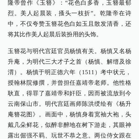
隆帝曾作《玉簪》：“花色白多香，玉簪最郁
烈。美人起晨装，搔头一枝折”。乾隆帝在诗
中，不仅夸赞玉簪花色白如玉且散发清香，还
将其比作美人起晨后装扮用的头饰。
玉簪花与明代宫廷官员杨慎有关。杨慎又名杨
升庵，为明代三大才子之首（杨慎、解缙及徐
渭）。杨慎于明正德六年（1511）考中状元，
授翰林院修撰，并曾担任嘉靖帝老师。他性格
耿直，得罪了嘉靖帝和奸臣，因而被流放到今
云南保山市。明代宫廷画师陈洪绶绘有《杨升
庵簪花图》。画面中，杨慎身着宽袖大袍，头
戴几朵鲜花，似醉非醉地在树下游走，其眼神
露出倔强不羁、玩世不恭之意。两位侍女跟在