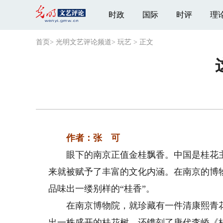
时政
国际
时评
理
首页
>
光明文艺评论频道
>
玩艺
>
正文
作者：张 可
眼下的南京正值金桂飘香。中国是桂花主
来就被赋予了丰富的文化内涵。在南京的博
品味出一缕别样的“桂香”。
在南京博物院，就珍藏有一件清康熙青花桂花
出一株盛开的桂花树，还镌刻了唐代李峤《