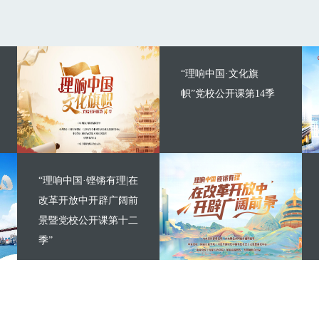
“理响中国·文化旗
帜”党校公开课第14季
“理响中国·铿锵有理|在
改革开放中开辟广阔前
景暨党校公开课第十二
季”