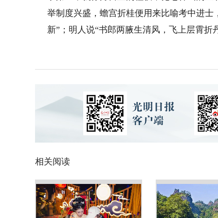
举制度兴盛，蟾宫折桂便用来比喻考中进士
新”；明人说“书郎两腋生清风，飞上层霄折
相关阅读