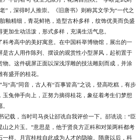
老”，深得时人推崇。《旧唐书》则称其文学为“一代之
以胎釉精细，青花鲜艳，造型古朴多样，纹饰优美而负盛
得更加生动活泼，形式多样，充满生活气息。
科考高中的美好寓意。在中国科举博物馆，展出的一
屏是古人用作陈列、摆设的观赏性小型屏风，起初置于
赏物。这件砚屏正面以深浅浮雕的技法雕刻而成，并涂
雕有盛开的桂花。
“高”同音，古人有“百事皆高”之说，登高吃糕，有步
，玉兔伸手向上，正努力摘得桂花，象征着考生们梦想
愿。
书记载，当时司马炎让郤诜自我评价一下。郤诜说：“臣
昆山之片玉。”意思是，他于贤良方正科和对策两科都考
石一样。月宫桂枝自此成为人才的隐喻。隋唐以后，科