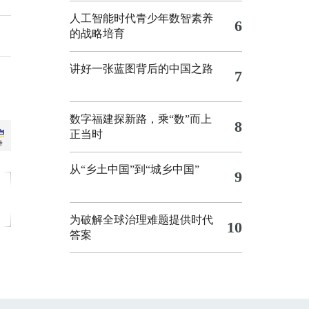
人工智能时代青少年数智素养
6
的战略培育
讲好一张蓝图背后的中国之路
7
数字福建探新路，乘“数”而上
8
正当时
从“乡土中国”到“城乡中国”
9
为破解全球治理难题提供时代
10
答案