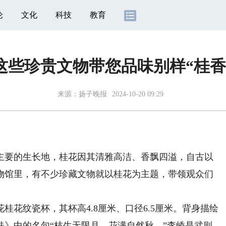
论
文化
科技
教育
这些珍贵文物带您品味别样“桂香
来源：
扬子晚报
2024-10-20 09:29
要的生长地，桂花因其清雅高洁、香飘四溢，自古以
物馆里，有不少珍藏文物就以桂花为主题，带领观众们
纹瓷杯，其杯高4.8厘米、口径6.5厘米。背身描绘
桂》中的名句“枝生无限月，花满自然秋。”李峤是武则