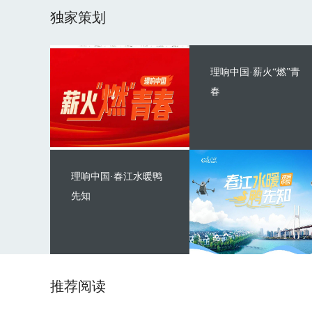
独家策划
理响中国·薪火“燃”青
春
理响中国·春江水暖鸭
先知
推荐阅读