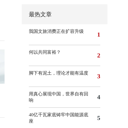
最热文章
我国文旅消费正在扩容升级
1
何以共同富裕？
2
脚下有泥土，理论才能有温度
3
用真心展现中国，世界自有回
4
响
40亿千瓦家底铸牢中国能源底
5
座