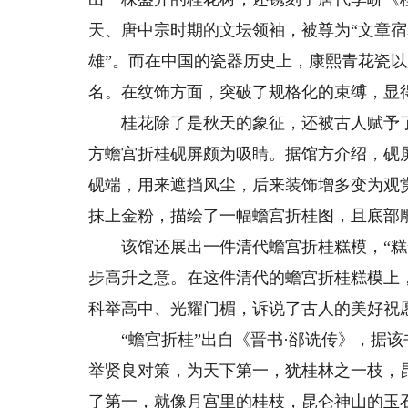
天、唐中宗时期的文坛领袖，被尊为“文章宿
雄”。而在中国的瓷器历史上，康熙青花瓷
名。在纹饰方面，突破了规格化的束缚，显
桂花除了是秋天的象征，还被古人赋予了
方蟾宫折桂砚屏颇为吸睛。据馆方介绍，砚
砚端，用来遮挡风尘，后来装饰增多变为观
抹上金粉，描绘了一幅蟾宫折桂图，且底部
该馆还展出一件清代蟾宫折桂糕模，“糕”与
步高升之意。在这件清代的蟾宫折桂糕模上
科举高中、光耀门楣，诉说了古人的美好祝
“蟾宫折桂”出自《晋书·郤诜传》，据该
举贤良对策，为天下第一，犹桂林之一枝，
了第一，就像月宫里的桂枝，昆仑神山的玉