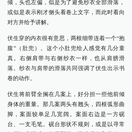
倾，头也左偏，似是为了避免纱衣全部滑落，
或似是表示刚才侧头看卷上文字，而此时看向
对方并给予讲解。
伏生穿的内衣很有意思，两根细带连着一个“抱
腹”（肚兜）。这个小肚兜给人感觉有几分童
真。右侧肩带与右侧纱衣一样，也从肩膀滑
落。纱衣与肩带的滑落共同强调了伏生出示书
卷的动作。
伏生将前臂全搁在几案上，好分担一些他前倾
身体的重量。那几案两头有翘头，四根弧形曲
脚，案面较单足几宽阔。案面右边是一方砚
台、一支毛笔。砚台形状不规则，或是以寻常