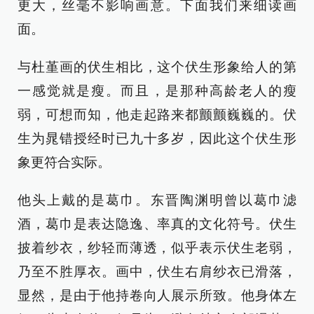
更大，丝毫不影响画意。下面我们来细读画
面。
与杜堇画的伏生相比，这个伏生形象给人的第
一感觉就是瘦。而且，是那种高龄老人的瘦
弱，可想而知，他走起路来都颤颤巍巍的。伏
生为晁错授经时已九十多岁，因此这个伏生形
象更符合实际。
他头上戴的是葛巾。东晋陶渊明曾以葛巾滤
酒，葛巾是表达隐逸、率真的文化符号。伏生
披着纱衣，纱轻而薄透，似乎表示伏生老弱，
乃至不胜厚衣。画中，伏生右肩纱衣已滑落，
显然，是由于他持卷向人展示所致。他身体左