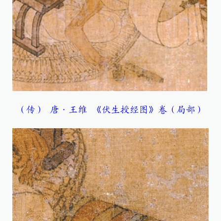
（传） 唐·王维 《伏生授经图》卷（局部）