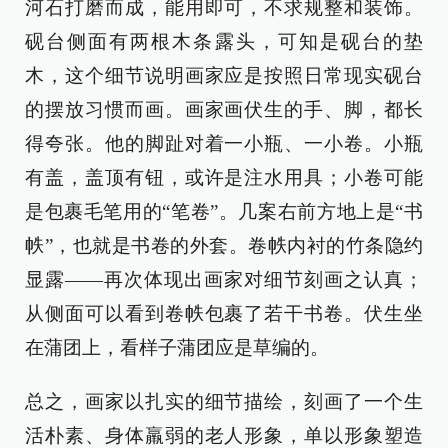
河石打磨而成，能用即可，不求规整和装饰。
砚台侧面有两根木条露头，可知是砚台的垫
木，这个细节说明画家应是按照日常现实砚台
的摆放习惯而画。画家画伏生的手、脚，都长
得夸张。他的脚趾对着一小瓶、一小卷。小瓶
有盖，盖顶有钮，或许是注水用具；小卷可能
是包裹毛笔用的“笔卷”。几案右前方地上是“书
帙”，也就是书卷的外套。卷帙内衬的竹条隐约
显露——再次体现出画家对细节刻画之认真；
从侧面可以看到卷帙包裹了若干书卷。伏生坐
在蒲团上，看样子蒲团应是草编的。
总之，画家以扎实的细节描绘，刻画了一个生
活朴素、身体羸弱的老人形象，单以形象塑造