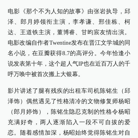
电影《那个不为人知的故事》由张岩执导，邱
泽、郎月婷领衔主演，李孝谦、邢佳栋、柯
达、王道铁主演，董博睿、甘昀宸友情出演。
电影改编自作者Twentine发布在晋江文学城的同
名小说，在豆瓣获得8.7的高评分。今年恰逢小
说发表第十年，这个超人气IP也在近百万人的千
呼万唤中被首次搬上大银幕。
影片讲述了腿有残疾的出租车司机陈铭生（邱
泽饰）偶然遇见了性格清冷的文物修复师杨昭
（郎月婷饰），陈铭生隐忍克制的性格令杨昭
充满好奇，两人逐渐陷入一段不可自拔的爱
恋。随着感情加深，杨昭始终觉得陈铭生对自