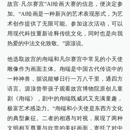
故宫·凡尔赛宫”AI绘画大赛的信息，便决定参
加。“AI绘画是一种新兴的艺术表现形式，为艺
术创作提供了无限可能。参加这次活动，可以
用现代科技重新诠释传统文化，同时也是向我
热爱的中法文化致敬。”源湶说。
他选取故宫的甪端和凡尔赛宫中常见的小天使
雕像作为画面主体。甪端是中国古代传说中的
一种神兽，据说能够日行一万八千里，通四方
语言。源湶曾带孩子观看故宫博物院原创儿童
剧《甪端》，剧中的甪端既威武又充满童趣，
极富艺术感染力。“甪端和小天使是东西方文化
的典型象征。二者的相遇与对视，展现了两种
文明相互尊重与欣赏的美好画面，寄托了对中