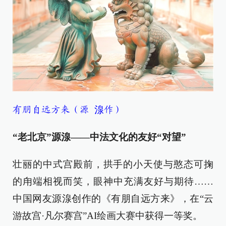
有朋自远方来（源 湶作）
“老北京”源湶——中法文化的友好“对望”
壮丽的中式宫殿前，拱手的小天使与憨态可掬
的甪端相视而笑，眼神中充满友好与期待……
中国网友源湶创作的《有朋自远方来》，在“云
游故宫·凡尔赛宫”AI绘画大赛中获得一等奖。