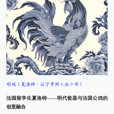
明鸡（夏洛特·让宁罗斯＜法＞作）
法国留学生夏洛特——明代瓷器与法国公鸡的
创意融合