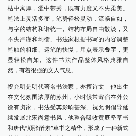
枯中寓厚，涩中带秀，既有力度又不失柔美。
笔法上灵活多变，笔势轻松灵动，流畅自如，
与字的结构和谐统一。结构布局自由散淡，又
不失严谨和均衡。书法家根据书写的内容调整
笔触的粗细、运笔的快慢，用点表示叠字，更
显轻松自如。这件书法作品整体风格典雅自
然，有着很强的文人气息。
祝允明是明代著名书法家，亦擅诗文。他出生
在文化氛围浓厚的苏州，小时候常寄宿在外公
徐有贞家，书法受其影响甚深。祝允明倡导延
续发展北宋尚意书风，他整合吸收黄庭坚草书
和唐代“颠张醉素”草书之精华，形成了一种新式