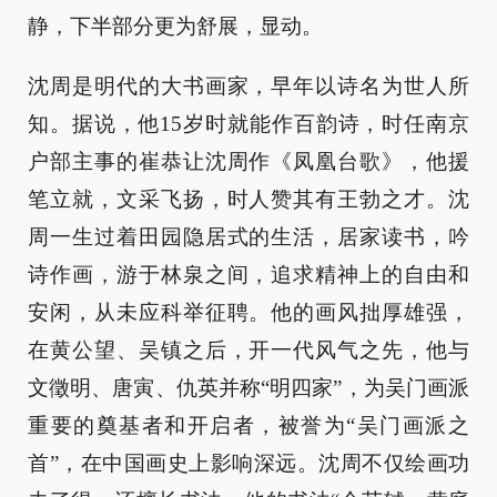
静，下半部分更为舒展，显动。
沈周是明代的大书画家，早年以诗名为世人所
知。据说，他15岁时就能作百韵诗，时任南京
户部主事的崔恭让沈周作《凤凰台歌》，他援
笔立就，文采飞扬，时人赞其有王勃之才。沈
周一生过着田园隐居式的生活，居家读书，吟
诗作画，游于林泉之间，追求精神上的自由和
安闲，从未应科举征聘。他的画风拙厚雄强，
在黄公望、吴镇之后，开一代风气之先，他与
文徵明、唐寅、仇英并称“明四家”，为吴门画派
重要的奠基者和开启者，被誉为“吴门画派之
首”，在中国画史上影响深远。沈周不仅绘画功