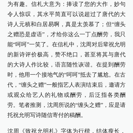
为有趣。信札大意为：捧读了您的大作，妙句
令人惊叹，其水平简直可以说超过了唐代的大
诗人元稹和白居易啊，真是太羡慕了；但“缠头
之赠恐是虚语”，才给你这么一丁点酬劳，我只
能“呵呵”一笑了。在信札中，沈周对后辈祝允明
的新诗评价极高，赞不绝口，甚至将其与唐代
的大诗人作比较，语言随性诙谐。在提到酬劳
时，他用一个接地气的“呵呵”抵去了尴尬。在古
代，“缠头之赠”一般指艺人表演结束后，邀请方
或观众给艺人的礼物或酬劳，后泛指各类酬
劳。笔者推测，沈周所说的“缠头之赠”，应是请
托祝允明写诗随信寄付的稿酬。
沈周《致祝允明札》字体为行楷，结体瘦长，