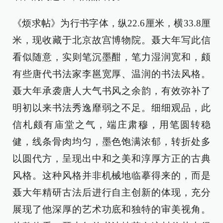
《烦求帖》为行书字体，纵22.6厘米，横33.8厘
米，现收藏于北京故宫博物院。聂大年写此信
看似随意，实则笔沉墨酣，笔力湿润宽和，颇
有些唐代书法家李邕宽厚、温润的书法风格。
聂大年承袭唐人大气书风之余韵，有效弥补了
明初以来书法秀逸靡弱之不足。细细观品，此
信札颇有庙堂之气，端庄肃穆，用笔圆转稳
健，线条骨肉均匀，墨色饱满浓郁，转折处多
以圆代方，呈现出中和之美和淳厚方正的古典
风格。这种风格并非机械地临摹得来的，而是
聂大年精研古法后进行自主创新的体现，充分
展现了他深厚的艺术功底和独特的审美视角。