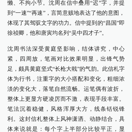
懒、不拘小节。沈周在信中叠用“迟”字，并提
到“一速”“再速”，言简意赅地表达了他的意图，
体现了其驾驭文字的功力。信中提到的“昌国”即
徐祯卿，他和唐寅均名列“吴中四才子”。
沈周书法深受黄庭坚影响，结体讲究，中心
紧，四周放，笔画对比效果明显，出锋气势
足，颇具黄庭坚式“长枪大戟”的气韵。此信札字
体为行书，注重字的大小搭配和变化，粗细浓
淡的变化大，落笔自然流畅。运笔偶有波折，
整体上更显方硬凌厉而不激，表现手段丰富。
笔法沉着稳健，风格浑厚大方，线条铦锐锋
利。这封信札整体上风神潇洒、动静结合，具
体来说就是：每个字上半部分比较平正，显