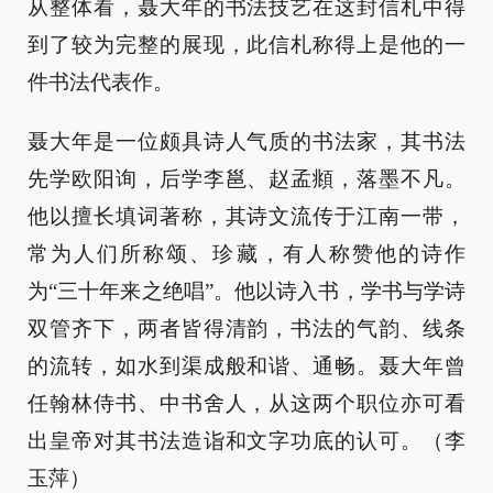
从整体看，聂大年的书法技艺在这封信札中得
到了较为完整的展现，此信札称得上是他的一
件书法代表作。
聂大年是一位颇具诗人气质的书法家，其书法
先学欧阳询，后学李邕、赵孟頫，落墨不凡。
他以擅长填词著称，其诗文流传于江南一带，
常为人们所称颂、珍藏，有人称赞他的诗作
为“三十年来之绝唱”。他以诗入书，学书与学诗
双管齐下，两者皆得清韵，书法的气韵、线条
的流转，如水到渠成般和谐、通畅。聂大年曾
任翰林侍书、中书舍人，从这两个职位亦可看
出皇帝对其书法造诣和文字功底的认可。（李
玉萍）