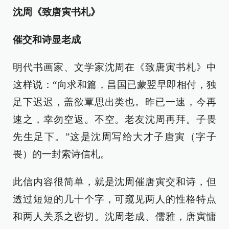
沈周《致唐寅书札》
催交和诗显老成
明代书画家、文学家沈周在《致唐寅书札》中
这样说：“向求和篇，昌国已蒙翌早即相付，独
足下迟迟，盖欲覃思出类也。昨已一速，今再
速之，幸勿空返。不空。老友沈周再拜。子畏
先生足下。”这是沈周写给大才子唐寅（字子
畏）的一封索诗信札。
此信内容很简单，就是沈周催唐寅交和诗，但
透过短短的几十个字，可窥见两人的性格特点
和两人关系之密切。沈周老成、儒雅，唐寅慵