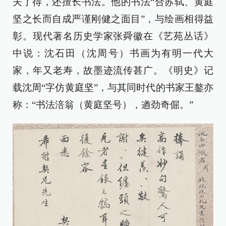
夫了得，还擅长书法。他的书法“合苏轼、黄庭
坚之长而自成严谨刚健之面目”，与绘画相得益
彰。现代著名历史学家张舜徽在《艺苑丛话》
中说：沈石田（沈周号）书画为有明一代大
家，年又老寿，故墨迹流传甚广。《明史》记
载沈周“字仿黄庭坚”，与其同时代的书家王鏊亦
称：“书法涪翁（黄庭坚号），遒劲奇倔。”