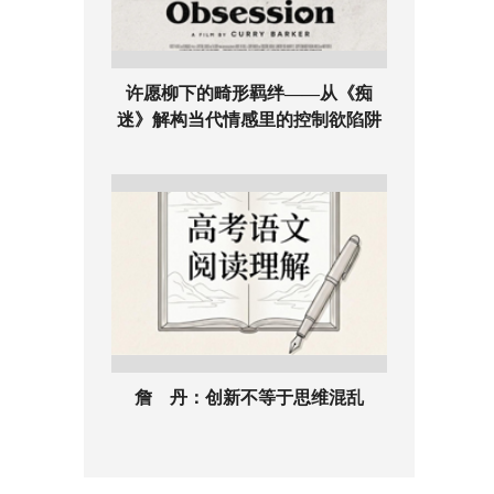
许愿柳下的畸形羁绊——从《痴
迷》解构当代情感里的控制欲陷阱
詹 丹：创新不等于思维混乱