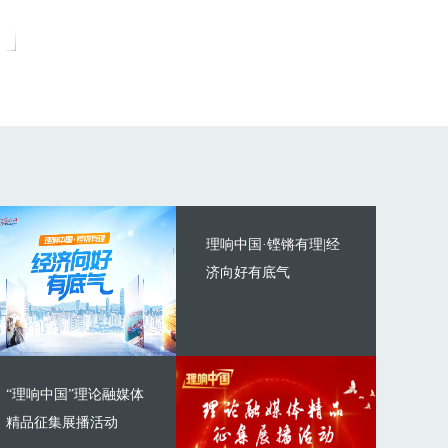
理响中国·铿锵有理|经
济向好有底气
“理响中国”理论融媒体
精品征集展播活动