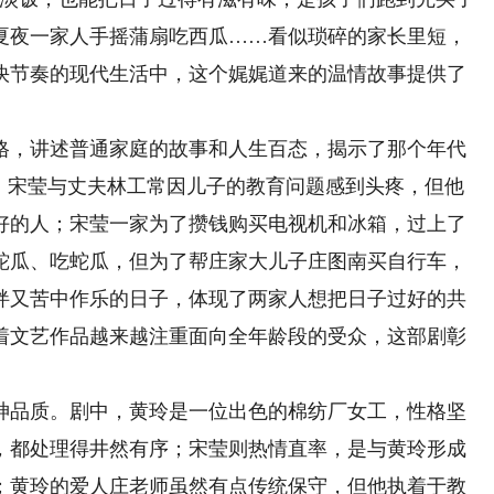
夏夜一家人手摇蒲扇吃西瓜……看似琐碎的家长里短，
快节奏的现代生活中，这个娓娓道来的温情故事提供了
，讲述普通家庭的故事和人生百态，揭示了那个年代
皮，宋莹与丈夫林工常因儿子的教育问题感到头疼，但他
好的人；宋莹一家为了攒钱购买电视机和冰箱，过上了
蛇瓜、吃蛇瓜，但为了帮庄家大儿子庄图南买自行车，
绊又苦中作乐的日子，体现了两家人想把日子过好的共
着文艺作品越来越注重面向全年龄段的受众，这部剧彰
品质。剧中，黄玲是一位出色的棉纺厂女工，性格坚
，都处理得井然有序；宋莹则热情直率，是与黄玲形成
；黄玲的爱人庄老师虽然有点传统保守，但他执着于教