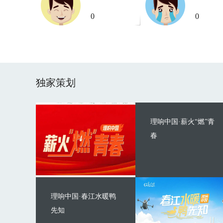
0
0
独家策划
理响中国·薪火“燃”青
春
理响中国·春江水暖鸭
先知