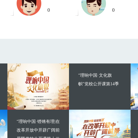
0
0
“理响中国·文化旗
帜”党校公开课第14季
“理响中国·铿锵有理|在
改革开放中开辟广阔前