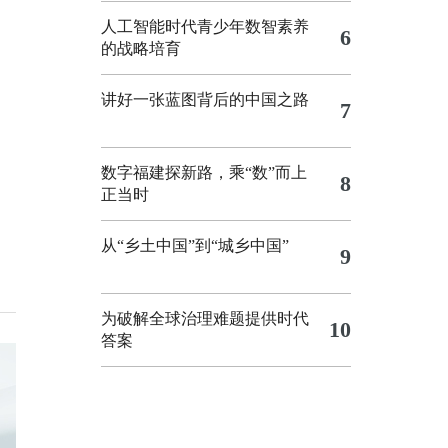
人工智能时代青少年数智素养
6
的战略培育
讲好一张蓝图背后的中国之路
7
数字福建探新路，乘“数”而上
8
正当时
从“乡土中国”到“城乡中国”
9
为破解全球治理难题提供时代
10
答案