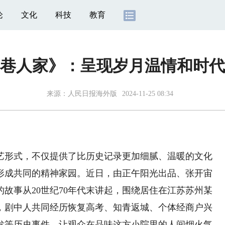
论
文化
科技
教育
巷人家》：呈现岁月温情和时代
来源：
人民日报海外版
2024-11-25 08:34
形式，不仅提供了比历史记录更加细腻、温暖的文化
形成共同的精神家园。近日，由正午阳光出品、张开宙
故事从20世纪70年代末讲起，围绕居住在江苏苏州某
，剧中人共同经历恢复高考、知青返城、个体经商户兴
发等历史事件，让观众在品味这方小院里的人间烟火气