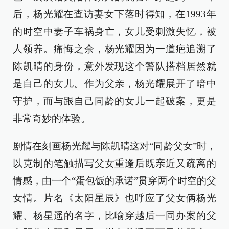
后，杨光耀在查访妻女下落时得知，在1993年
的时空中妻子车祸身亡，女儿受刺激失忆，被
人领养。痛悔之余，杨光耀因为一道疤追溯了
陈凯晴的身份，意外发现这个警队搭档居然就
是自己的女儿。作为父亲，杨光耀展开了暗中
守护，而与跟自己同龄的女儿一起破案，更是
非常奇妙的体验。
剧情在刻画杨光耀与陈凯晴这对“同龄父女”时，
以克制的笔触描写父女重逢后既亲近又疏离的
情感，由一个“蛋包饭的承诺”贯穿两个时空的父
女情。片名《太阳星辰》也呼应了父女俩杨光
耀、杨星遥的名字，比喻穿越后一同办案的父