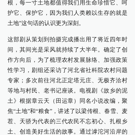
根，每一寸土地都值得我们用生命珍惜它、呵
护它、保护它，因为我们人类赖以生存的就是
土地”这句话的认识更为深刻。
这部剧从策划到拍摄完成播出用了将近四年时
间，其间光是采风就持续了大半年。确定了创
作方向后，为了梳理农村发展脉络、加强政策
性学习，剧组还采访了河北省社科院农村问题
专家；多次前往河北正定塔元庄、无极齐洽村
等地与村民、老书记座谈。电视剧《故乡的泥
土》根据章云天（田运章）同名小说改编，聚
焦“土地”和“粮食”，讲述了以梁传根、春雪、麦
茬、天骄为代表的三代农民不忘初心、扎根乡
土、创造美好生活的故事。通过滹沱河沿岸的