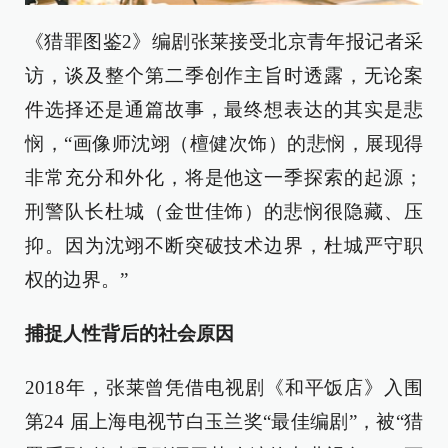
《猎罪图鉴2》编剧张莱接受北京青年报记者采
访，谈及整个第二季创作主旨时透露，无论案
件选择还是通篇故事，最终想表达的其实是悲
悯，“画像师沈翊（檀健次饰）的悲悯，展现得
非常充分和外化，将是他这一季探索的起源；
刑警队长杜城（金世佳饰）的悲悯很隐藏、压
抑。因为沈翊不断突破技术边界，杜城严守职
权的边界。”
捕捉人性背后的社会原因
2018年，张莱曾凭借电视剧《和平饭店》入围
第24 届上海电视节白玉兰奖“最佳编剧”，被“猎