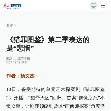
看客
>
《猎罪图鉴》第二季表达的
是“悲悯”
来源：
北京青年报
2024-12-12 09:37
作者：杨文杰
10日，备受期待的单元艺术探案剧《猎罪图鉴
2》开播，“猎罪天团”回归。首案“偶像之死”不
负众望，让剧迷领略到曾以“画像师探案”角度俘