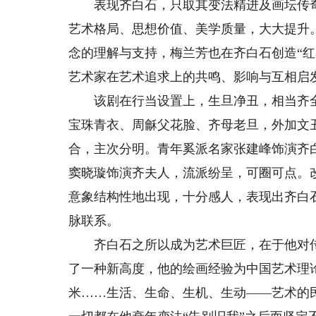
表现齐白石，只取其变法精进及画坛传奇
艺术格局、思想价值、美学质量，大大提升
念的理解与支持，梅兰芳也在齐白石创造“红
艺术家在艺术追求上的共鸣、影响与互相启
该剧在行当设置上，生旦净丑，相当齐全
宝珠青衣、周龢父花脸、齐母老旦，外加文
合，主次分明。青年奚派名家张建峰饰演齐
窦晓璇饰演齐夫人，流派纷呈，可圈可点。
意象结构性地出现，十分感人，表现出齐白
脉联系。
齐白石之所以成为艺术巨匠，在于他对传
了一种新高度，他的绘画经验为中国艺术理
米……生活、生命、生机、生动——艺术的