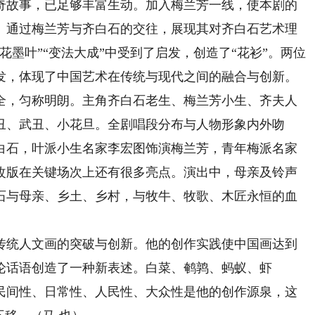
故事，已足够丰富生动。加入梅兰芳一线，使本剧的
。通过梅兰芳与齐白石的交往，展现其对齐白石艺术理
花墨叶”“变法大成”中受到了启发，创造了“花衫”。两位
发，体现了中国艺术在传统与现代之间的融合与创新。
，匀称明朗。主角齐白石老生、梅兰芳小生、齐夫人
丑、武丑、小花旦。全剧唱段分布与人物形象内外吻
白石，叶派小生名家李宏图饰演梅兰芳，青年梅派名家
改版在关键场次上还有很多亮点。演出中，母亲及铃声
石与母亲、乡土、乡村，与牧牛、牧歌、木匠永恒的血
统人文画的突破与创新。他的创作实践使中国画达到
论话语创造了一种新表述。白菜、鹌鹑、蚂蚁、虾
民间性、日常性、人民性、大众性是他的创作源泉，这