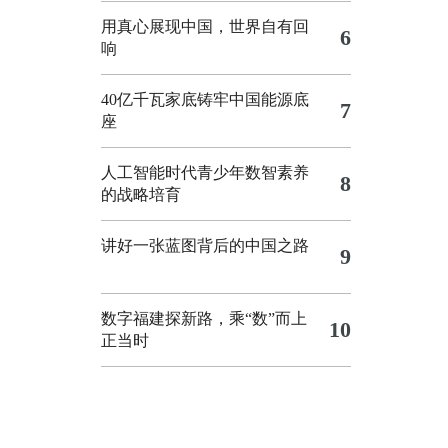
用真心展现中国，世界自有回
6
响
40亿千瓦家底铸牢中国能源底
7
座
人工智能时代青少年数智素养
8
的战略培育
讲好一张蓝图背后的中国之路
9
数字福建探新路，乘“数”而上
10
正当时