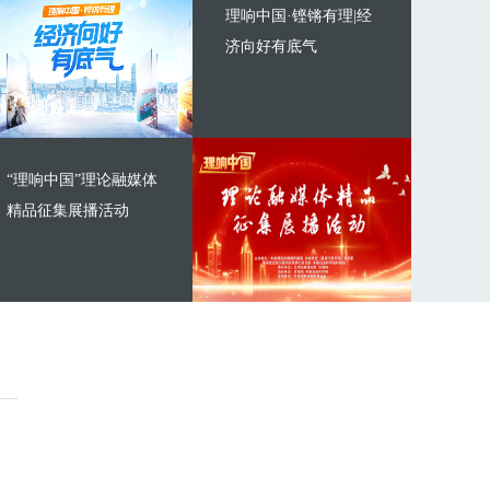
理响中国·铿锵有理|经
济向好有底气
“理响中国”理论融媒体
精品征集展播活动