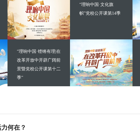
“理响中国·文化旗
帜”党校公开课第14季
“理响中国·铿锵有理|在
改革开放中开辟广阔前
景暨党校公开课第十二
季”
活力何在？