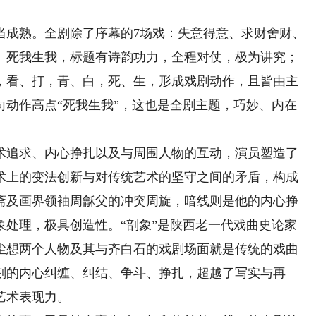
成熟。全剧除了序幕的7场戏：失意得意、求财舍财、
、死我生我，标题有诗韵功力，全程对仗，极为讲究；
补，看、打，青、白，死、生，形成戏剧动作，且皆由主
向动作高点“死我生我”，这也是全剧主题，巧妙、内在
追求、内心挣扎以及与周围人物的互动，演员塑造了
术上的变法创新与对传统艺术的坚守之间的矛盾，构成
斋及画界领袖周龢父的冲突周旋，暗线则是他的内心挣
象处理，极具创造性。“剖象”是陕西老一代戏曲史论家
尘想两个人物及其与齐白石的戏剧场面就是传统的戏曲
刻的内心纠缠、纠结、争斗、挣扎，超越了写实与再
艺术表现力。