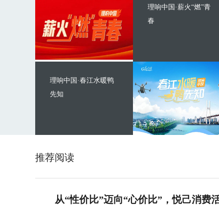
理响中国·薪火“燃”青
春
理响中国·春江水暖鸭
先知
推荐阅读
从“性价比”迈向“心价比”，悦己消费