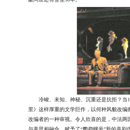
冷峻、未知、神秘、沉重还是抗拒？当15
里》这样厚重的文学巨作，以何种风貌改编
改编者的一种审视。令人欣喜的是，中法两
与美思相融合，赋予了“鹦鹉螺号”新的喜