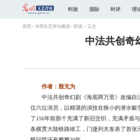
时政
国际
时评
理
首页
>
光明文艺评论频道
>
听说
>
正文
中法共创奇
作者：殷无为
中法共创奇幻剧《海底两万里》改编自法国
仅六位演员，以精湛的演技在狭小的潜水艇
了156年前那个充满了新旧交织，充满矛盾
条横贯大陆铁路竣工，门捷列夫发表了首张
艇问世还有整整30年。