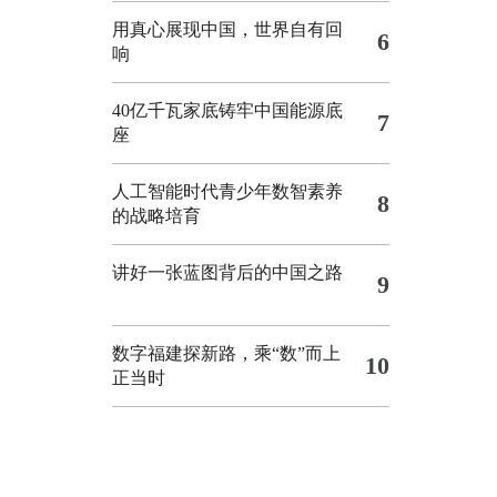
用真心展现中国，世界自有回
6
响
40亿千瓦家底铸牢中国能源底
7
座
人工智能时代青少年数智素养
8
的战略培育
讲好一张蓝图背后的中国之路
9
数字福建探新路，乘“数”而上
10
正当时