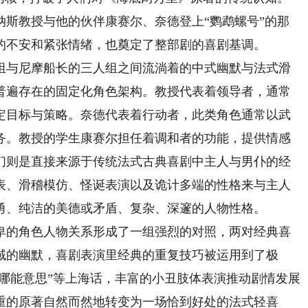
教授与他的伙伴康赛尔、奈德登上“鹦鹉螺号”的那
的不安和紧张情绪，也奠定了整部剧的喜剧基调。
与尼摩船长的三人组之间流淌着的中式幽默与法式滑
普遍存在的固定化角色架构。教授代表着领导者，通常
定目标与策略。奈德代表着行动者，此类角色通常以武
务。教授的学生康赛尔担任着调和者的功能，提供情感
们则是直接来源于传统法式古典喜剧中主人与男仆的经
表、滑稽模仿、怪诞表演以及诡计多端的性格来与主人
勇、纯洁的美德或矛盾、复杂、深邃的人物性格。
的角色人物关系形成了一组强烈的对照，两对经典喜
域的幽默，喜剧表演里经典的重复技巧被运用到了极
“哪能意思”等上海话，丰富的小丑肢体表演推动剧情发展
重的原著自然而然地转变为一场恰到好处的法式轻喜