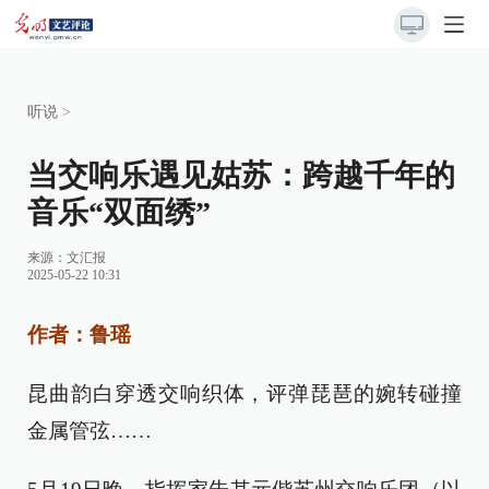
听说
>
当交响乐遇见姑苏：跨越千年的
音乐“双面绣”
来源：
文汇报
2025-05-22 10:31
作者：鲁瑶
昆曲韵白穿透交响织体，评弹琵琶的婉转碰撞
金属管弦……