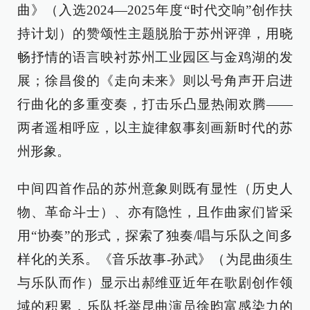
曲》（入选2024—2025年度“时代交响”创作扶
持计划）的赞颂性主题脱胎于苏州评弹，用晓
畅抒情的语言映衬苏州工业园区与金鸡湖的发
展；徐昌俊的《走向未来》则以号角声开启进
行曲化的多重变奏，打击乐凸显热闹欢腾——
两者遥相呼应，以主旋律叙事刻画新时代的苏
州形象。
中间四首作品的苏州意象则既有显性（历史人
物、革命斗士）、亦有隐性，且作曲家们皆采
用“协奏”的形式，探索了独奏/唱与乐队之间多
样化的关系。《音乐故事-孙武》（为昆曲须生
与乐队而作）显示出郝维亚近年在歌剧创作领
域的积累，乐队托举昆曲演员徐昀富感染力的