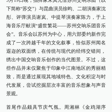
5月19日晚，指挥家朱其元偕苏州交响乐团（以
下简称“苏交”）与昆曲演员徐昀、二胡演奏家沈
彤、评弹演员谢岚、中提琴演奏家陈力，于上
海音乐厅献演“盛世繁花——苏州交响乐团音乐
会”。音乐会以苏州为中心，用六部委约新作完
成了一次跨越千年的文化叙事，恰似苏州闻名
遐迩的双面绣，在传统与现代的经纬交错间，
绣出中国交响音乐创作的当代图景。不过，这
些作品并未仅聚焦于印象中江南地区的秀丽精
致，而是通过展现其地域特色、文化积淀与时
代发展，尝试挖掘层次丰富的音乐想象与声音
景观。
首尾作品颇具节庆气氛。周湘林《金鸡湖序