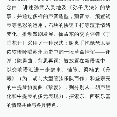
念白，讲述孙武入吴地及《孙子兵法》的故
事，并通过多样的声音造型，颤音琴、预置钢
琴等色彩的运用，石块的快速击打等渲染情绪
变化、推动戏剧发展。徐孟东的交响评弹《丁
香花开》采用另一种形式：谢岚手抱琵琶以吴
侬软语吟唱苏州历史中的一段革命情谊——评
弹（陈勇曲，翁思再词）被放置在新语境中，
以交响语汇进一步叙事、铺陈。梁楠的《丹
曦》（为二胡与大型管弦乐队而作）和盛宗亮
的中提琴协奏曲《挚爱》，则分别从二胡声腔
化和中提琴的多元表现力，探索东、西弦乐器
的情感共通与各具特色。